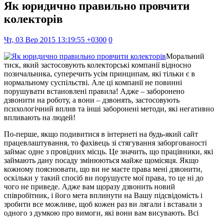
Як юридично правильно провчити
колекторів
Чт, 03 Вер 2015 13:19:55 +0300
0
Моральний
тиск, який застосовують колекторські компанії відносно
позичальника, суперечить усім принципам, які тільки є в
нормальному суспільстві. Але ці компанії не повинні
порушувати встановлені правила! Адже – заборонено
дзвонити на роботу, а вони – дзвонять, застосовують
психологічний вплив та інші заборонені методи, які негативно
впливають на людей!
По-перше, якщо подивитися в інтернеті на будь-який сайт
працевлаштування, то фахівець зі стягування заборгованості
займає одне з провідних місць. Це значить, що працівники, які
займають дану посаду змінюються майже щомісяця. Якщо
кожному пояснювати, що ви не маєте права мені дзвонити,
оскільки у такий спосіб ви порушуєте мої права, то це ні до
чого не приведе. Адже вам щоразу дзвонить новий
співробітник, і його мета вплинути на Вашу підсвідомість і
зробити все можливе, щоб кожен раз ви лягали і вставали з
одного з думкою про вимоги, які вони вам висувають. Всі