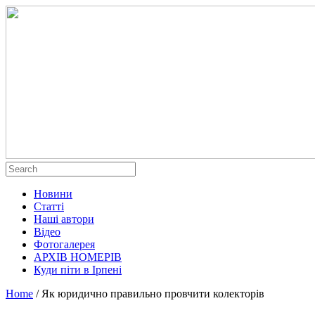
Новини
Статті
Наші автори
Відео
Фотогалерея
АРХІВ НОМЕРІВ
Куди піти в Ірпені
Home
/
Як юридично правильно провчити колекторів