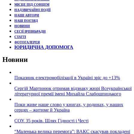
МІСЦЕ ПІД СОНЦЕМ
НАДЗВИЧАЙНІ ПОДЇЇ
НАШІ АВТОРИ
НАШ ПОГЛЯД
НОВИНИ
СЕСІЇ ІРПІНЬРАДИ
СТАТТІ
ФОТОГАЛЕРЕЯ
ЮРИДИЧНА ДОПОМОГА
Новини
Показник електромобілізації в Україні зріс до +13%
Сергій Мартинюк отримав відзнаку жюрі Всеукраїнської
літературної премії імені Михайла Слабошпицького
Поки живе наше слово у книгах, у родинах, у наших
серцях – житиме й Україна
СОУ. 35 років. Шлях Гідності і Честі
“Маленька велика перемога”: ВАКС скасував покладені