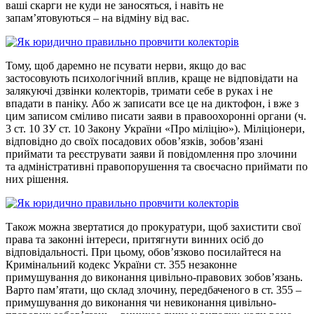
ваші скарги не куди не заносяться, і навіть не
запам’ятовуються – на відміну від вас.
Тому, щоб даремно не псувати нерви, якщо до вас
застосовують психологічний вплив, краще не відповідати на
залякуючі дзвінки колекторів, тримати себе в руках і не
впадати в паніку. Або ж записати все це на диктофон, і вже з
цим записом сміливо писати заяви в правоохоронні органи (ч.
3 ст. 10 ЗУ ст. 10 Закону України «Про міліцію»). Міліціонери,
відповідно до своїх посадових обов’язків, зобов’язані
приймати та реєструвати заяви й повідомлення про злочини
та адміністративні правопорушення та своєчасно приймати по
них рішення.
Також можна звертатися до прокуратури, щоб захистити свої
права та законні інтереси, притягнути винних осіб до
відповідальності. При цьому, обов’язково посилайтеся на
Кримінальний кодекс України ст. 355 незаконне
примушування до виконання цивільно-правових зобов’язань.
Варто пам’ятати, що склад злочину, передбаченого в ст. 355 –
примушування до виконання чи невиконання цивільно-