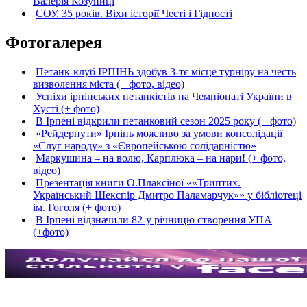
Валерія Козупиці
СОУ. 35 років. Віхи історії Честі і Гідності
Фотогалерея
Петанк-клуб ІРПІНЬ здобув 3-тє місце турніру на честь
визволення міста (+ фото, відео)
Успіхи ірпінських петанкістів на Чемпіонаті України в
Хусті (+ фото)
В Ірпені відкрили петанковий сезон 2025 року ( +фото)
«Рейдернути» Ірпінь можливо за умови консолідації
«Слуг народу» з «Європейською солідарністю»
Маркушина – на волю, Карплюка – на нари! (+ фото,
відео)
Презентація книги О.Плаксіної ««Триптих.
Український Шекспір Дмитро Паламарчук»» у бібліотеці
ім. Гоголя (+ фото)
В Ірпені відзначили 82-у річницю створення УПА
(+фото)