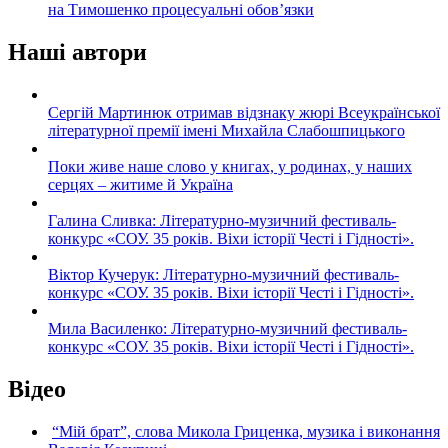
на Тимошенко процесуальні обов’язки
Наші автори
Сергій Мартинюк отримав відзнаку жюрі Всеукраїнської
літературної премії імені Михайла Слабошпицького
Поки живе наше слово у книгах, у родинах, у наших
серцях – житиме й Україна
Галина Сливка: Літературно-музичний фестиваль-
конкурс «СОУ. 35 років. Віхи історії Честі і Гідності».
Віктор Кучерук: Літературно-музичний фестиваль-
конкурс «СОУ. 35 років. Віхи історії Честі і Гідності».
Мила Василенко: Літературно-музичний фестиваль-
конкурс «СОУ. 35 років. Віхи історії Честі і Гідності».
Відео
“Мій брат”, слова Микола Гриценка, музика і виконання