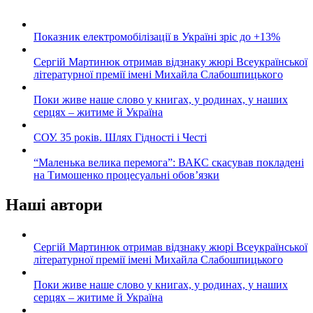
Показник електромобілізації в Україні зріс до +13%
Сергій Мартинюк отримав відзнаку жюрі Всеукраїнської
літературної премії імені Михайла Слабошпицького
Поки живе наше слово у книгах, у родинах, у наших
серцях – житиме й Україна
СОУ. 35 років. Шлях Гідності і Честі
“Маленька велика перемога”: ВАКС скасував покладені
на Тимошенко процесуальні обов’язки
Наші автори
Сергій Мартинюк отримав відзнаку жюрі Всеукраїнської
літературної премії імені Михайла Слабошпицького
Поки живе наше слово у книгах, у родинах, у наших
серцях – житиме й Україна