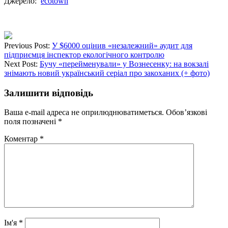
Джерело:
ecotown
Previous Post:
У $6000 оцінив «незалежний» аудит для
підприємця інспектор екологічного контролю
Next Post:
Бучу «перейменували» у Вознесенку: на вокзалі
знімають новий український серіал про закоханих (+ фото)
Залишити відповідь
Ваша e-mail адреса не оприлюднюватиметься.
Обов’язкові
поля позначені
*
Коментар
*
Ім'я
*