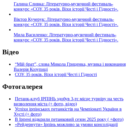
Галина Сливка: Літературно-музичний фестиваль-
конкурс «СОУ. 35 років. Віхи історії Честі і Гідності».
Віктор Кучерук: Літературно-музичний фестиваль-
конкурс «СОУ. 35 років. Віхи історії Честі і Гідності».
Мила Василенко: Літературно-музичний фестиваль-
конкурс «СОУ. 35 років. Віхи історії Честі і Гідності».
Відео
“Мій брат”, слова Микола Гриценка, музика і виконання
Валерія Козупиці
СОУ. 35 років. Віхи історії Честі і Гідності
Фотогалерея
Петанк-клуб ІРПІНЬ здобув 3-тє місце турніру на честь
визволення міста (+ фото, відео)
Успіхи ірпінських петанкістів на Чемпіонаті України в
Хусті (+ фото)
В Ірпені відкрили петанковий сезон 2025 року ( +фото)
«Рейдернути» Ірпінь можливо за умови консолідації