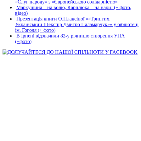
«Слуг народу» з «Європейською солідарністю»
Маркушина – на волю, Карплюка – на нари! (+ фото,
відео)
Презентація книги О.Плаксіної ««Триптих.
Український Шекспір Дмитро Паламарчук»» у бібліотеці
ім. Гоголя (+ фото)
В Ірпені відзначили 82-у річницю створення УПА
(+фото)