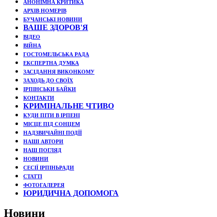
АНОНІМНА КРИТИКА
АРХІВ НОМЕРІВ
БУЧАНСЬКІ НОВИНИ
ВАШЕ ЗДОРОВ'Я
ВІДЕО
ВІЙНА
ГОСТОМЕЛЬСЬКА РАДА
ЕКСПЕРТНА ДУМКА
ЗАСІДАННЯ ВИКОНКОМУ
ЗАХОДЬ ДО СВОЇХ
ІРПІНСЬКИ БАЙКИ
КОНТАКТИ
КРИМІНАЛЬНЕ ЧТИВО
КУДИ ПІТИ В ІРПЕНІ
МІСЦЕ ПІД СОНЦЕМ
НАДЗВИЧАЙНІ ПОДЇЇ
НАШІ АВТОРИ
НАШ ПОГЛЯД
НОВИНИ
СЕСІЇ ІРПІНЬРАДИ
СТАТТІ
ФОТОГАЛЕРЕЯ
ЮРИДИЧНА ДОПОМОГА
Новини