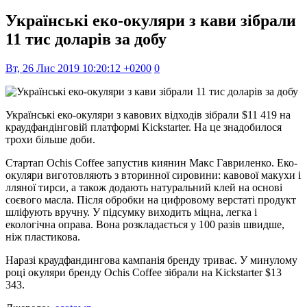
Українські еко-окуляри з кави зібрали
11 тис доларів за добу
Вт, 26 Лис 2019 10:20:12 +0200
0
Українські еко-окуляри з кавових відходів зібрали $11 419 на
краудфандінговій платформі Kickstarter. На це знадобилося
трохи більше доби.
Стартап Ochis Coffee запустив киянин Макс Гавриленко. Еко-
окуляри виготовляють з вторинної сировини: кавової макухи і
лляної тирси, а також додають натуральний клей на основі
соєвого масла. Після обробки на цифровому верстаті продукт
шліфують вручну. У підсумку виходить міцна, легка і
екологічна оправа. Вона розкладається у 100 разів швидше,
ніж пластикова.
Наразі краудфандингова кампанія бренду триває. У минулому
році окуляри бренду Ochis Coffee зібрали на Kickstarter $13
343.