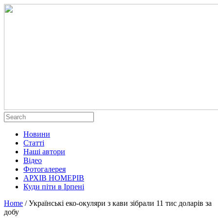
Новини
Статті
Наші автори
Відео
Фотогалерея
АРХІВ НОМЕРІВ
Куди піти в Ірпені
Home
/
Українські еко-окуляри з кави зібрали 11 тис доларів за
добу