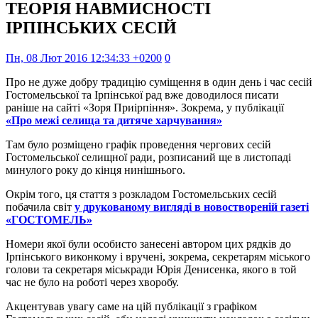
ТЕОРІЯ НАВМИСНОСТІ
ІРПІНСЬКИХ СЕСІЙ
Пн, 08 Лют 2016 12:34:33 +0200
0
Про не дуже добру традицію суміщення в один день і час сесій
Гостомельської та Ірпінської рад вже доводилося писати
раніше на сайті «Зоря Приірпіння». Зокрема, у публікації
«Про межі селища та дитяче харчування»
Там було розміщено графік проведення чергових сесій
Гостомельської селищної ради, розписаний ще в листопаді
минулого року до кінця нинішнього.
Окрім того, ця стаття з розкладом Гостомельських сесій
побачила світ
у друкованому вигляді в новоствореній газеті
«ГОСТОМЕЛЬ»
Номери якої були особисто занесені автором цих рядків до
Ірпінського виконкому і вручені, зокрема, секретарям міського
голови та секретаря міськради Юрія Денисенка, якого в той
час не було на роботі через хворобу.
Акцентував увагу саме на цій публікації з графіком