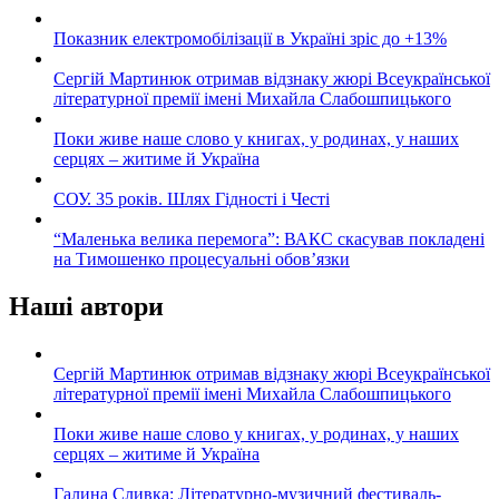
Показник електромобілізації в Україні зріс до +13%
Сергій Мартинюк отримав відзнаку жюрі Всеукраїнської
літературної премії імені Михайла Слабошпицького
Поки живе наше слово у книгах, у родинах, у наших
серцях – житиме й Україна
СОУ. 35 років. Шлях Гідності і Честі
“Маленька велика перемога”: ВАКС скасував покладені
на Тимошенко процесуальні обов’язки
Наші автори
Сергій Мартинюк отримав відзнаку жюрі Всеукраїнської
літературної премії імені Михайла Слабошпицького
Поки живе наше слово у книгах, у родинах, у наших
серцях – житиме й Україна
Галина Сливка: Літературно-музичний фестиваль-