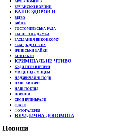
АРХІВ НОМЕРІВ
БУЧАНСЬКІ НОВИНИ
ВАШЕ ЗДОРОВ'Я
ВІДЕО
ВІЙНА
ГОСТОМЕЛЬСЬКА РАДА
ЕКСПЕРТНА ДУМКА
ЗАСІДАННЯ ВИКОНКОМУ
ЗАХОДЬ ДО СВОЇХ
ІРПІНСЬКИ БАЙКИ
КОНТАКТИ
КРИМІНАЛЬНЕ ЧТИВО
КУДИ ПІТИ В ІРПЕНІ
МІСЦЕ ПІД СОНЦЕМ
НАДЗВИЧАЙНІ ПОДЇЇ
НАШІ АВТОРИ
НАШ ПОГЛЯД
НОВИНИ
СЕСІЇ ІРПІНЬРАДИ
СТАТТІ
ФОТОГАЛЕРЕЯ
ЮРИДИЧНА ДОПОМОГА
Новини