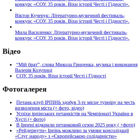
конкурс «СОУ. 35 років. Віхи історії Честі і Гідності».
Віктор Кучерук: Літературно-музичний фестиваль-
конкурс «СОУ. 35 років. Віхи історії Честі і Гідності».
Мила Василенко: Літературно-музичний фестиваль-
конкурс «СОУ. 35 років. Віхи історії Честі і Гідності».
Відео
“Мій брат”, слова Микола Гриценка, музика і виконання
Валерія Козупиці
СОУ. 35 років. Віхи історії Честі і Гідності
Фотогалерея
Петанк-клуб ІРПІНЬ здобув 3-тє місце турніру на честь
визволення міста (+ фото, відео)
Успіхи ірпінських петанкістів на Чемпіонаті України в
Хусті (+ фото)
В Ірпені відкрили петанковий сезон 2025 року ( +фото)
«Рейдернути» Ірпінь можливо за умови консолідації
«Слуг народу» з «Європейською солідарністю»