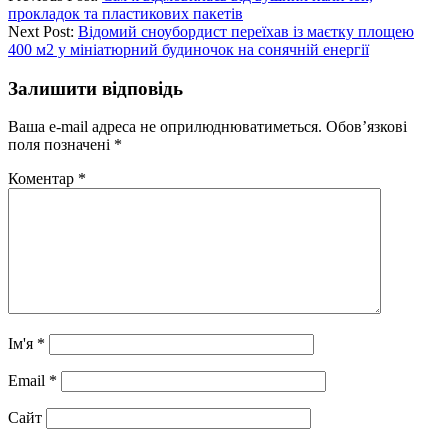
прокладок та пластикових пакетів
Next Post:
Відомий сноубордист переїхав із маєтку площею
400 м2 у мініатюрний будиночок на сонячній енергії
Залишити відповідь
Ваша e-mail адреса не оприлюднюватиметься.
Обов’язкові
поля позначені
*
Коментар
*
Ім'я
*
Email
*
Сайт