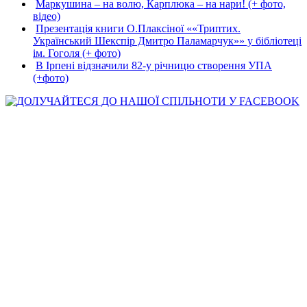
Маркушина – на волю, Карплюка – на нари! (+ фото,
відео)
Презентація книги О.Плаксіної ««Триптих.
Український Шекспір Дмитро Паламарчук»» у бібліотеці
ім. Гоголя (+ фото)
В Ірпені відзначили 82-у річницю створення УПА
(+фото)