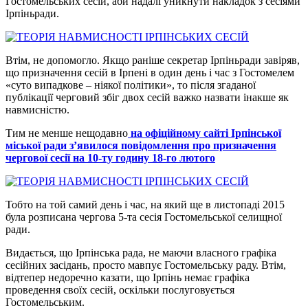
Гостомельських сесій, аби надалі уникнути накладок з сесіями
Ірпіньради.
Втім, не допомогло. Якщо раніше секретар Ірпіньради завіряв,
що призначення сесій в Ірпені в один день і час з Гостомелем
«суто випадкове – ніякої політики», то після згаданої
публікації черговий збіг двох сесій важко назвати інакше як
навмисністю.
Тим не менше нещодавно
на офіційному сайті Ірпінської
міської ради з’явилося повідомлення про призначення
чергової сесії на 10-ту годину 18-го лютого
Тобто на той самий день і час, на який ще в листопаді 2015
була розписана чергова 5-та сесія Гостомельської селищної
ради.
Видається, що Ірпінська рада, не маючи власного графіка
сесійних засідань, просто мавпує Гостомельську раду. Втім,
відтепер недоречно казати, що Ірпінь немає графіка
проведення своїх сесій, оскільки послуговується
Гостомельським.