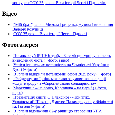
конкурс «СОУ. 35 років. Віхи історії Честі і Гідності».
Відео
“Мій брат”, слова Микола Гриценка, музика і виконання
Валерія Козупиці
СОУ. 35 років. Віхи історії Честі і Гідності
Фотогалерея
Петанк-клуб ІРПІНЬ здобув 3-тє місце турніру на честь
визволення міста (+ фото, відео)
Успіхи ірпінських петанкістів на Чемпіонаті України в
Хусті (+ фото)
В Ірпені відкрили петанковий сезон 2025 року ( +фото)
«Рейдернути» Ірпінь можливо за умови консолідації
«Слуг народу» з «Європейською солідарністю»
Маркушина – на волю, Карплюка – на нари! (+ фото,
відео)
Презентація книги О.Плаксіної ««Триптих.
Український Шекспір Дмитро Паламарчук»» у бібліотеці
ім. Гоголя (+ фото)
В Ірпені відзначили 82-у річницю створення УПА