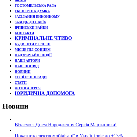
ВІЙНА
ГОСТОМЕЛЬСЬКА РАДА
ЕКСПЕРТНА ДУМКА
ЗАСІДАННЯ ВИКОНКОМУ
ЗАХОДЬ ДО СВОЇХ
ІРПІНСЬКИ БАЙКИ
КОНТАКТИ
КРИМІНАЛЬНЕ ЧТИВО
КУДИ ПІТИ В ІРПЕНІ
МІСЦЕ ПІД СОНЦЕМ
НАДЗВИЧАЙНІ ПОДЇЇ
НАШІ АВТОРИ
НАШ ПОГЛЯД
НОВИНИ
СЕСІЇ ІРПІНЬРАДИ
СТАТТІ
ФОТОГАЛЕРЕЯ
ЮРИДИЧНА ДОПОМОГА
Новини
Вітаємо з Днем Народження Сергія Мартинюка!
Показник електромобілізації в Україні зріс до +13%