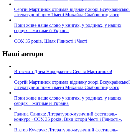
Сергій Мартинюк отримав відзнаку жюрі Всеукраїнської
літературної премії імені Михайла Слабошпицького
Поки живе наше слово у книгах, у родинах, у наших
серцях – житиме й Україна
СОУ. 35 років. Шлях Гідності і Честі
Наші автори
Вітаємо з Днем Народження Сергія Мартинюка!
Сергій Мартинюк отримав відзнаку жюрі Всеукраїнської
літературної премії імені Михайла Слабошпицького
Поки живе наше слово у книгах, у родинах, у наших
серцях – житиме й Україна
Галина Сливка: Літературно-музичний фестиваль-
конкурс «СОУ. 35 років. Віхи історії Честі і Гідності».
Віктор Кучерук: Літературно-музичний фестиваль-