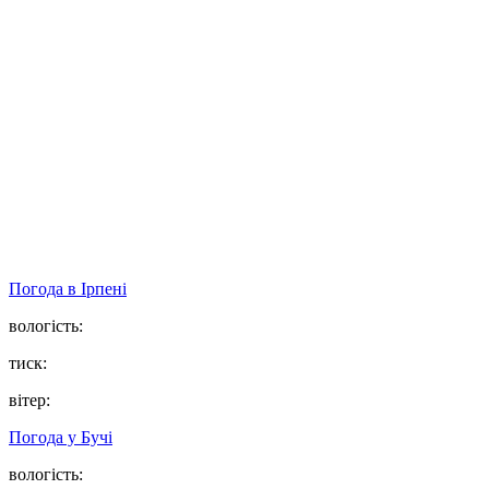
Погода в
Ірпені
вологість:
тиск:
вітер:
Погода у
Бучі
вологість: