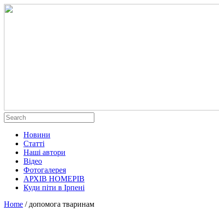
Новини
Статті
Наші автори
Відео
Фотогалерея
АРХІВ НОМЕРІВ
Куди піти в Ірпені
Home
/
допомога тваринам