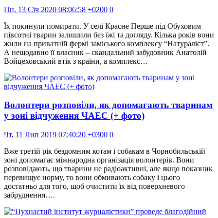
Пн, 13 Січ 2020 08:06:58 +0200
0
Їх покинули помирати. У селі Красне Перше під Обуховим
півсотні тварин залишили без їжі та догляду. Кілька років вони
жили на приватній фермі заміського комплексу “Натураліст”.
А нещодавно її власник – скандальний забудовник Анатолій
Войцеховський втік з країни, а комплекс…
Волонтери розповіли, як допомагають тваринам
у зоні відчуження ЧАЕС (+ фото)
Чт, 11 Лип 2019 07:40:20 +0300
0
Вже третій рік бездомним котам і собакам в Чорнобильській
зоні допомагає міжнародна організація волонтерів. Вони
розповідають, що тварини не радіоактивні, але якщо показник
перевищує норму, то вони обмивають собаку і цього
достатньо для того, щоб очистити їх від поверхневого
забруднення….