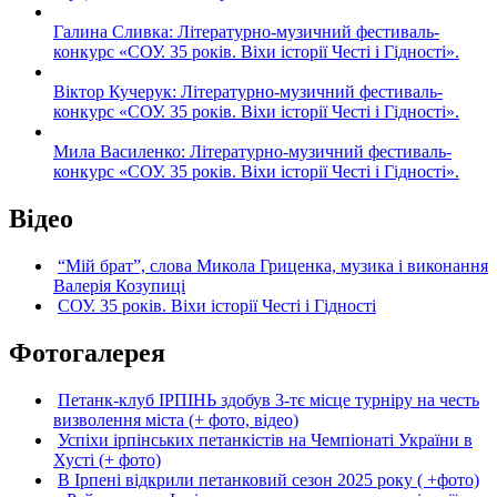
Галина Сливка: Літературно-музичний фестиваль-
конкурс «СОУ. 35 років. Віхи історії Честі і Гідності».
Віктор Кучерук: Літературно-музичний фестиваль-
конкурс «СОУ. 35 років. Віхи історії Честі і Гідності».
Мила Василенко: Літературно-музичний фестиваль-
конкурс «СОУ. 35 років. Віхи історії Честі і Гідності».
Відео
“Мій брат”, слова Микола Гриценка, музика і виконання
Валерія Козупиці
СОУ. 35 років. Віхи історії Честі і Гідності
Фотогалерея
Петанк-клуб ІРПІНЬ здобув 3-тє місце турніру на честь
визволення міста (+ фото, відео)
Успіхи ірпінських петанкістів на Чемпіонаті України в
Хусті (+ фото)
В Ірпені відкрили петанковий сезон 2025 року ( +фото)