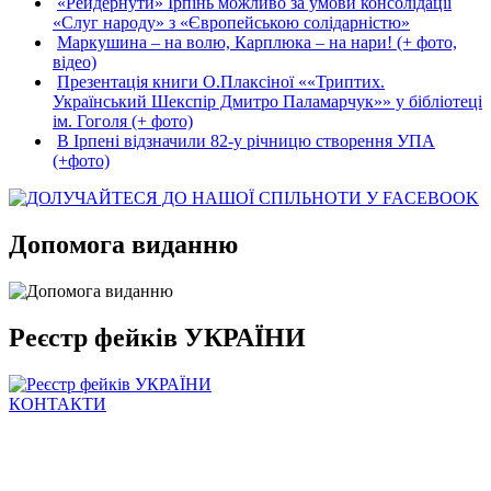
«Рейдернути» Ірпінь можливо за умови консолідації
«Слуг народу» з «Європейською солідарністю»
Маркушина – на волю, Карплюка – на нари! (+ фото,
відео)
Презентація книги О.Плаксіної ««Триптих.
Український Шекспір Дмитро Паламарчук»» у бібліотеці
ім. Гоголя (+ фото)
В Ірпені відзначили 82-у річницю створення УПА
(+фото)
Допомога виданню
Реєстр фейків УКРАЇНИ
КОНТАКТИ