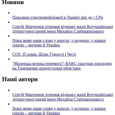
Новини
Показник електромобілізації в Україні зріс до +13%
Сергій Мартинюк отримав відзнаку жюрі Всеукраїнської
літературної премії імені Михайла Слабошпицького
Поки живе наше слово у книгах, у родинах, у наших
серцях – житиме й Україна
СОУ. 35 років. Шлях Гідності і Честі
“Маленька велика перемога”: ВАКС скасував покладені
на Тимошенко процесуальні обов’язки
Наші автори
Сергій Мартинюк отримав відзнаку жюрі Всеукраїнської
літературної премії імені Михайла Слабошпицького
Поки живе наше слово у книгах, у родинах, у наших
серцях – житиме й Україна