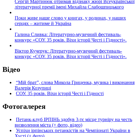
Сергій Мартинюк отримав відзнаку жюрі Всеукраїнської
літературної премії імені Михайла Слабошпицького
Поки живе наше слово у книгах, у родинах, у наших
серцях – житиме й Україна
Галина Сливка: Літературно-музичний фестиваль-
конкурс «СОУ. 35 років. Віхи історії Честі і Гідності».
Віктор Кучерук: Літературно-музичний фестиваль-
конкурс «СОУ. 35 років. Віхи історії Честі і Гідності».
Відео
“Мій брат”, слова Микола Гриценка, музика і виконання
Валерія Козупиці
СОУ. 35 років. Віхи історії Честі і Гідності
Фотогалерея
Петанк-клуб ІРПІНЬ здобув 3-тє місце турніру на честь
визволення міста (+ фото, відео)
Успіхи ірпінських петанкістів на Чемпіонаті України в
Хусті (+ фото)