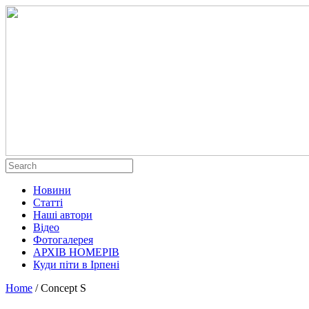
Новини
Статті
Наші автори
Відео
Фотогалерея
АРХІВ НОМЕРІВ
Куди піти в Ірпені
Home
/
Concept S