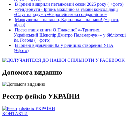
В Ірпені відкрили петанковий сезон 2025 року ( +фото)
«Рейдернути» Ірпінь можливо за умови консолідації
«Слуг народу» з «Європейською солідарністю»
Маркушина – на волю, Карплюка – на нари! (+ фото,
відео)
Презентація книги О.Плаксіної ««Триптих.
Український Шекспір Дмитро Паламарчук»» у бібліотеці
ім. Гоголя (+ фото)
В Ірпені відзначили 82-у річницю створення УПА
(+фото)
Допомога виданню
Реєстр фейків УКРАЇНИ
КОНТАКТИ