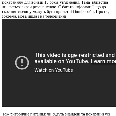
покаранням для вбивці 15 років ув’язнення. Тема вбивства
лишається вкрай резонансною. Є багато інформації, що до
скоєння злочину можуть бути причетні і інші особи. Про це,
зокрема, мова йшла і на телебаченні
Тож риторичне питання: чи будуть знайдені та покаранні усі