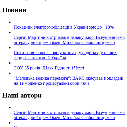
Новини
Показник електромобілізації в Україні зріс до +13%
Сергій Мартинюк отримав відзнаку жюрі Всеукраїнської
літературної премії імені Михайла Слабошпицького
Поки живе наше слово у книгах, у родинах, у наших
серцях – житиме й Україна
СОУ. 35 років. Шлях Гідності і Честі
“Маленька велика перемога”: ВАКС скасував покладені
на Тимошенко процесуальні обов’язки
Наші автори
Сергій Мартинюк отримав відзнаку жюрі Всеукраїнської
літературної премії імені Михайла Слабошпицького