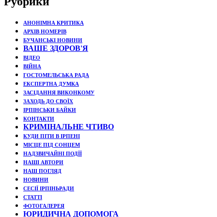
Рубрики
АНОНІМНА КРИТИКА
АРХІВ НОМЕРІВ
БУЧАНСЬКІ НОВИНИ
ВАШЕ ЗДОРОВ'Я
ВІДЕО
ВІЙНА
ГОСТОМЕЛЬСЬКА РАДА
ЕКСПЕРТНА ДУМКА
ЗАСІДАННЯ ВИКОНКОМУ
ЗАХОДЬ ДО СВОЇХ
ІРПІНСЬКИ БАЙКИ
КОНТАКТИ
КРИМІНАЛЬНЕ ЧТИВО
КУДИ ПІТИ В ІРПЕНІ
МІСЦЕ ПІД СОНЦЕМ
НАДЗВИЧАЙНІ ПОДЇЇ
НАШІ АВТОРИ
НАШ ПОГЛЯД
НОВИНИ
СЕСІЇ ІРПІНЬРАДИ
СТАТТІ
ФОТОГАЛЕРЕЯ
ЮРИДИЧНА ДОПОМОГА