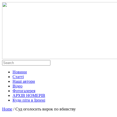
Новини
Статті
Наші автори
Відео
Фотогалерея
АРХІВ НОМЕРІВ
Куди піти в Ірпені
Home
/
Суд оголосить вирок по вбивству