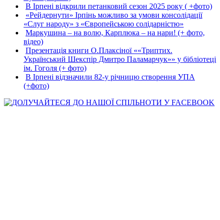
В Ірпені відкрили петанковий сезон 2025 року ( +фото)
«Рейдернути» Ірпінь можливо за умови консолідації
«Слуг народу» з «Європейською солідарністю»
Маркушина – на волю, Карплюка – на нари! (+ фото,
відео)
Презентація книги О.Плаксіної ««Триптих.
Український Шекспір Дмитро Паламарчук»» у бібліотеці
ім. Гоголя (+ фото)
В Ірпені відзначили 82-у річницю створення УПА
(+фото)