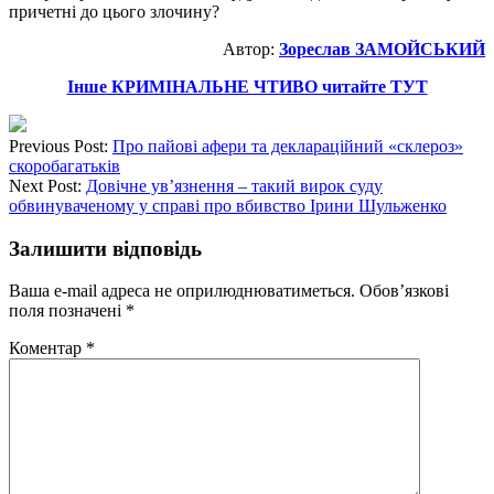
причетні до цього злочину?
Автор:
Зореслав ЗАМОЙСЬКИЙ
Інше КРИМІНАЛЬНЕ ЧТИВО читайте ТУТ
Previous Post:
Про пайові афери та деклараційний «склероз»
скоробагатьків
Next Post:
Довічне ув’язнення – такий вирок суду
обвинуваченому у справі про вбивство Ірини Шульженко
Залишити відповідь
Ваша e-mail адреса не оприлюднюватиметься.
Обов’язкові
поля позначені
*
Коментар
*