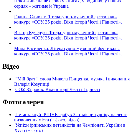
Поки живе наше слово у книгах, у родинах, у наших
серцях – житиме й Україна
Галина Сливка: Літературно-музичний фестиваль-
конкурс «СОУ. 35 років. Віхи історії Честі і Гідності».
Віктор Кучерук: Літературно-музичний фестиваль-
конкурс «СОУ. 35 років. Віхи історії Честі і Гідності».
Мила Василенко: Літературно-музичний фестиваль-
конкурс «СОУ. 35 років. Віхи історії Честі і Гідності».
Відео
“Мій брат”, слова Микола Гриценка, музика і виконання
Валерія Козупиці
СОУ. 35 років. Віхи історії Честі і Гідності
Фотогалерея
Петанк-клуб ІРПІНЬ здобув 3-тє місце турніру на честь
визволення міста (+ фото, відео)
Успіхи ірпінських петанкістів на Чемпіонаті України в
Хусті (+ фото)