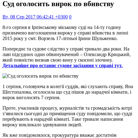
Суд оголосить вирок по вбивству
Вт, 08 Сер 2017 06:42:41 +0300
0
8-го серпня в Ірпінському міському суді на 14-ту годину
призначено виголошення вироку у справі вбивства в липні
2015 року у смт. Ворзель 17-літньої Ірини Шульженко.
Попереднє та судове слідство у справі тривало два роки. На
лаві підсудних один обвинувачений – Олександр Крицький,
який повністю визнав свою вину у скоєнні злочину.
Детальніше про останнє судове засідання у справі тут.
1 серпня, головуюча в колегії суддів, які слухають справу, Яна
Шестопалова, оголосила що суд пішов до нарадчої кімнати, і
вирок виголосять 7 серпня.
Проте, учасників процесу, журналістів та громадськість котрі
з’явилися сьогодні до приміщення суду повідомили, що судді
перебувають в нарадчій кімнаті. Таке тривале написання
вироку викликало здивування людей.
Як вже повідомлялося, прокуратура вважає достатнім