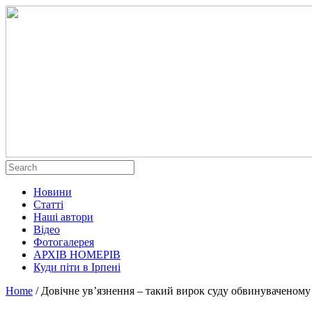
Новини
Статті
Наші автори
Відео
Фотогалерея
АРХІВ НОМЕРІВ
Куди піти в Ірпені
Home
/
Довічне ув’язнення – такий вирок суду обвинуваченому