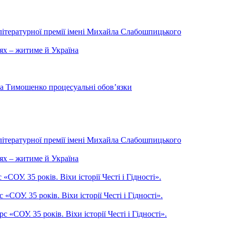
літературної премії імені Михайла Слабошпицького
ях – житиме й Україна
на Тимошенко процесуальні обов’язки
літературної премії імені Михайла Слабошпицького
ях – житиме й Україна
ОУ. 35 років. Віхи історії Честі і Гідності».
СОУ. 35 років. Віхи історії Честі і Гідності».
СОУ. 35 років. Віхи історії Честі і Гідності».