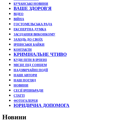
БУЧАНСЬКІ НОВИНИ
ВАШЕ ЗДОРОВ'Я
ВІДЕО
ВІЙНА
ГОСТОМЕЛЬСЬКА РАДА
ЕКСПЕРТНА ДУМКА
ЗАСІДАННЯ ВИКОНКОМУ
ЗАХОДЬ ДО СВОЇХ
ІРПІНСЬКИ БАЙКИ
КОНТАКТИ
КРИМІНАЛЬНЕ ЧТИВО
КУДИ ПІТИ В ІРПЕНІ
МІСЦЕ ПІД СОНЦЕМ
НАДЗВИЧАЙНІ ПОДЇЇ
НАШІ АВТОРИ
НАШ ПОГЛЯД
НОВИНИ
СЕСІЇ ІРПІНЬРАДИ
СТАТТІ
ФОТОГАЛЕРЕЯ
ЮРИДИЧНА ДОПОМОГА
Новини