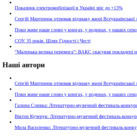
Показник електромобілізації в Україні зріс до +13%
Сергій Мартинюк отримав відзнаку жюрі Всеукраїнської 
Поки живе наше слово у книгах, у родинах, у наших серц
СОУ. 35 років. Шлях Гідності і Честі
“Маленька велика перемога”: ВАКС скасував покладені 
Наші автори
Сергій Мартинюк отримав відзнаку жюрі Всеукраїнської 
Поки живе наше слово у книгах, у родинах, у наших серц
Галина Сливка: Літературно-музичний фестиваль-конкурс «С
Віктор Кучерук: Літературно-музичний фестиваль-конкурс «
Мила Василенко: Літературно-музичний фестиваль-конкурс «