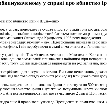
 обвинуваченому у справі про вбивство
рок у справ, попереднє та судове слідство, у якій тривало два рок
аної лікарні знайшли понівечений багатьма ножовими ранами тру
евого мешканця Олександра Крицького, 1995 року народження.
головне знаряддя злочину – ніж. Підозрюваний визнавав свою вину
 конфлікт, і він перебуваючи в стані алкогольного сп’яніння нані
ту трагічну ніч. Теж місцевих мешканців: Максима та Костянтин
лова, однією з мотивацій призначення найвищої міри покарання б
лася у тому, що він відмовлявся відповідати на ряд запитань, пос
є непотрібними для з’ясування істини. Визнано неналежним дока
ученні під час того огляду особисті речі (одяг) Крицького були 
вень, витрачених на поховання Ірини та стягнути по 500 тисяч г
 у скоєнні вбивства Ірини Шульженко несумнівна. Проте чи скої
ку. Але все завершилось тим, що за частиною 2 статті 115 і част
сандра є ще й право звернутися до Президента за помилуванням. А 