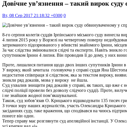
Довічне ув’язнення – такий вирок суду
Вт, 08 Сер 2017 21:18:32 +0300
0
8-го серпня колегія суддів Ірпінського міського суду винесла ви
4 липня 2015 року у Ворзелі на четвертому поверху недобудов
затриманого підозрюваного у вбивстві знайомого Ірини, місц
За час слідства змінювалися слідчі та експерти. Навіть зникло 
супутником Ірини 4 липня. Він проводив її до дому, у них виник
Проте, лишалися питання щодо двох інших супутників Ірини в 
У вироку, який зачитала головуюча у справі суддя Яна Шестопа
недостатня співпраця зі слідством, яка за текстом вироку, вияви
зникли ряд доказів, мова у вироку не йшла.
Суд ухвалив знищити ряд доказів у справі, як таких, що вже 
слідчі поліції провели без дозволу слідчого судді). Проте, вил
і не знайшов жодної пом’якшувальної.
Також, суд зобов’язав О. Крицького відшкодувати 135 тисяч гри
З точки зору наших журналістів, участь Олександра Крицького
засіданнях суду, таке враження, що сподівався на чиюсь підтрим
понесе він один.
Тепер справу має розглянути суд апеляційної інстанції. У Олек
усі крапки над «і».