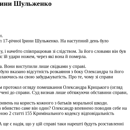
 Ірини Шульженко
и.
п 17-річної Ірини Шульженко. На наступний день було
, і начебто співпрацював зі слідством. За його словами він був
с їй удари ножем, через які вона й померла.
а. Вони виступили лише свідками у справі.
уло вказано відсутність розкаяння з боку Олександра та його
илаючись на свою забудькуватість. Про те, чому зі справи
зом протокол огляду помешкання Олександра Крицького (огляд
долучені до справи. Суд визнав лише обтяжуючи обставини справи,
ривень на користь кожного з батьків моральної шкоди.
в вбивство саме він один? Олександр впевнено поводив себе на
иною 2 статті 155 Кримінального кодексу відповідальність
ще є надія, що у цій справі таки нарешті будуть розставленні