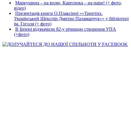
Маркушина – на волю, Карплюка – на нари! (+ фото,
відео)
Презентація книги О.Плаксіної ««Триптих.
Український Шекспір Дмитро Паламарчук»» у бібліотеці
ім. Гоголя (+ фото)
В Ірпені відзначили 82-у річницю створення УПА
(+фото)