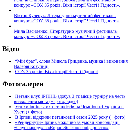
конкурс «СОУ. 35 років. Віхи історії Честі і Гідності».
Віктор Кучерук: Літературно-музичний фестиваль-
конкурс «СОУ. 35 років. Віхи історії Честі і Гідності».
Мила Василенко: Літературно-музичний фестиваль-
конкурс «СОУ. 35 років. Віхи історії Честі і Гідності».
Відео
“Мій брат”, слова Микола Гриценка, музика і виконання
Валерія Козупиці
СОУ. 35 років. Віхи історії Честі і Гідності
Фотогалерея
Петанк-клуб ІРПІНЬ здобув 3-тє місце турніру на честь
визволення міста (+ фото, відео)
Успіхи ірпінських петанкістів на Чемпіонаті України в
Хусті (+ фото)
В Ірпені відкрили петанковий сезон 2025 року ( +фото)
«Рейдернути» Ірпінь можливо за умови консолідації
«Слуг народу» з «Європейською солідарністю»