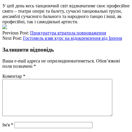
У цей день весь танцюючий світ відзначатиме своє професійне
свято – театри опери та балету, сучасні танцювальні трупи,
ансамблі сучасного бального та народного танцю і інші, як
професійні, так і самодіяльні артисти.
Previous Post:
Прокуратура втратила повноваження
Next Post:
Гостомель взяв курс на відокремлення від Ірпеня
Залишити відповідь
Ваша e-mail адреса не оприлюднюватиметься.
Обов’язкові
поля позначені
*
Коментар
*
Ім'я
*