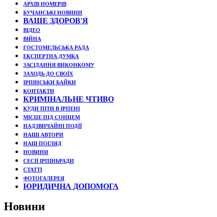
АРХІВ НОМЕРІВ
БУЧАНСЬКІ НОВИНИ
ВАШЕ ЗДОРОВ'Я
ВІДЕО
ВІЙНА
ГОСТОМЕЛЬСЬКА РАДА
ЕКСПЕРТНА ДУМКА
ЗАСІДАННЯ ВИКОНКОМУ
ЗАХОДЬ ДО СВОЇХ
ІРПІНСЬКИ БАЙКИ
КОНТАКТИ
КРИМІНАЛЬНЕ ЧТИВО
КУДИ ПІТИ В ІРПЕНІ
МІСЦЕ ПІД СОНЦЕМ
НАДЗВИЧАЙНІ ПОДЇЇ
НАШІ АВТОРИ
НАШ ПОГЛЯД
НОВИНИ
СЕСІЇ ІРПІНЬРАДИ
СТАТТІ
ФОТОГАЛЕРЕЯ
ЮРИДИЧНА ДОПОМОГА
Новини