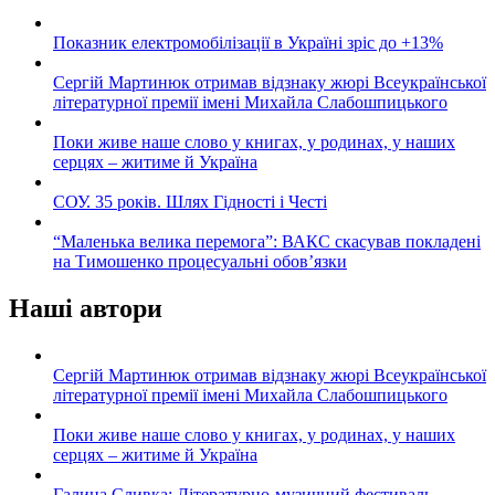
Показник електромобілізації в Україні зріс до +13%
Сергій Мартинюк отримав відзнаку жюрі Всеукраїнської
літературної премії імені Михайла Слабошпицького
Поки живе наше слово у книгах, у родинах, у наших
серцях – житиме й Україна
СОУ. 35 років. Шлях Гідності і Честі
“Маленька велика перемога”: ВАКС скасував покладені
на Тимошенко процесуальні обов’язки
Наші автори
Сергій Мартинюк отримав відзнаку жюрі Всеукраїнської
літературної премії імені Михайла Слабошпицького
Поки живе наше слово у книгах, у родинах, у наших
серцях – житиме й Україна
Галина Сливка: Літературно-музичний фестиваль-