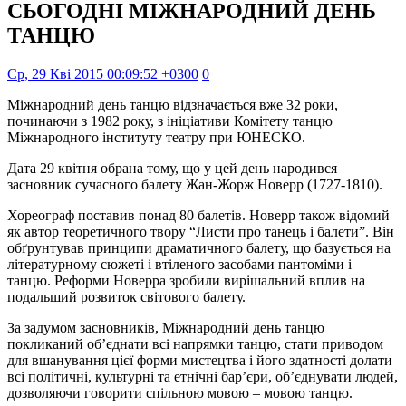
СЬОГОДНІ МІЖНАРОДНИЙ ДЕНЬ
ТАНЦЮ
Ср, 29 Кві 2015 00:09:52 +0300
0
Міжнародний день танцю відзначається вже 32 роки,
починаючи з 1982 року, з ініціативи Комітету танцю
Міжнародного інституту театру при ЮНЕСКО.
Дата 29 квітня обрана тому, що у цей день народився
засновник сучасного балету Жан-Жорж Новерр (1727-1810).
Хореограф поставив понад 80 балетів. Новерр також відомий
як автор теоретичного твору “Листи про танець і балети”. Він
обґрунтував принципи драматичного балету, що базується на
літературному сюжеті і втіленого засобами пантоміми і
танцю. Реформи Новерра зробили вирішальний вплив на
подальший розвиток світового балету.
За задумом засновників, Міжнародний день танцю
покликаний об’єднати всі напрямки танцю, стати приводом
для вшанування цієї форми мистецтва і його здатності долати
всі політичні, культурні та етнічні бар’єри, об’єднувати людей,
дозволяючи говорити спільною мовою – мовою танцю.