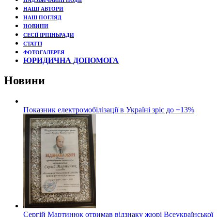
НАДЗВИЧАЙНІ ПОДЇЇ
НАШІ АВТОРИ
НАШ ПОГЛЯД
НОВИНИ
СЕСІЇ ІРПІНЬРАДИ
СТАТТІ
ФОТОГАЛЕРЕЯ
ЮРИДИЧНА ДОПОМОГА
Новини
Показник електромобілізації в Україні зріс до +13%
Сергій Мартинюк отримав відзнаку жюрі Всеукраїнської