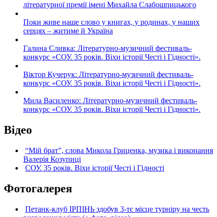
літературної премії імені Михайла Слабошпицького
Поки живе наше слово у книгах, у родинах, у наших
серцях – житиме й Україна
Галина Сливка: Літературно-музичний фестиваль-
конкурс «СОУ. 35 років. Віхи історії Честі і Гідності».
Віктор Кучерук: Літературно-музичний фестиваль-
конкурс «СОУ. 35 років. Віхи історії Честі і Гідності».
Мила Василенко: Літературно-музичний фестиваль-
конкурс «СОУ. 35 років. Віхи історії Честі і Гідності».
Відео
“Мій брат”, слова Микола Гриценка, музика і виконання
Валерія Козупиці
СОУ. 35 років. Віхи історії Честі і Гідності
Фотогалерея
Петанк-клуб ІРПІНЬ здобув 3-тє місце турніру на честь