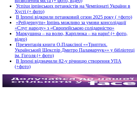
визволення міста (+ фото, відео)
Успіхи ірпінських петанкістів на Чемпіонаті України в
Хусті (+ фото)
В Ірпені відкрили петанковий сезон 2025 року ( +фото)
«Рейдернути» Ірпінь можливо за умови консолідації
«Слуг народу» з «Європейською солідарністю»
Маркушина – на волю, Карплюка – на нари! (+ фото,
відео)
Презентація книги О.Плаксіної ««Триптих.
Український Шекспір Дмитро Паламарчук»» у бібліотеці
ім. Гоголя (+ фото)
В Ірпені відзначили 82-у річницю створення УПА
(+фото)