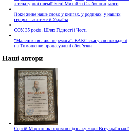
літературної премії імені Михайла Слабошпицького
Поки живе наше слово у книгах, у родинах, у наших
серцях – житиме й Україна
СОУ. 35 років. Шлях Гідності і Честі
“Маленька велика перемога”: ВАКС скасував покладені
на Тимошенко процесуальні обов’язки
Наші автори
Сергій Мартинюк отримав відзнаку жюрі Всеукраїнської