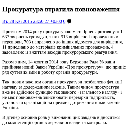
Прокуратура втратила повноваження
Вт, 28 Кві 2015 23:50:27 +0300
0
Протягом 2014 року прокуратурою міста Ірпеня розглянуто 1
637 звернень громадян, з них 913 вирішено із проведенням
перевірки, 703 направлено до інших відомств для вирішення,
11 приєднано до матеріалів кримінальних проваджень, 4
задоволено із вжиттям заходів прокурорського реагування.
Разом з цим, 14 жовтня 2014 року Верховна Рада України
прийняла новий Закон України «Про прокуратуру», що приніс
ряд суттєвих змін в роботу органів прокуратури.
Так, новим законом органи прокуратури позбавлено функції
нагляду за додержанням законів. Таким чином прокуратура
вже не здійснює функцію так званого «загального нагляду» і
не має повноважень здійснювати перевірки підприємств,
установ та організацій на предмет дотримання ними законів
України.
Відтепер основна роль у виконанні цих завдань відноситься
до компетенції органів державної влади та контролю.