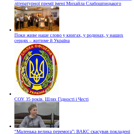
літературної премії імені Михайла Слабошпицького
Поки живе наше слово у книгах, у родинах, у наших
серцях – житиме й Україна
СОУ. 35 років. Шлях Гідності і Честі
“Маленька велика перемога”: ВАКС скасував покладені