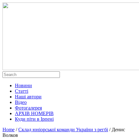
Новини
Статті
Наші автори
Відео
Фотогалерея
АРХІВ НОМЕРІВ
Куди піти в Ірпені
Home
/
Склад юніорської команди України з регбі
/
Денис
Волков