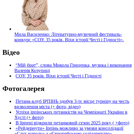
Мила Василенко: Літературно-музичний фестиваль-
конкурс «СОУ. 35 років. Віхи історії Честі і Гідності».
Відео
“Мій брат”, слова Микола Гриценка, музика і виконання
Валерія Козупиці
СОУ. 35 років. Віхи історії Честі і Гідності
Фотогалерея
Петанк-клуб ІРПІНЬ здобув 3-тє місце турніру на честь
визволення міста (+ фото, відео)
Успіхи ірпінських петанкістів на Чемпіонаті України в
Хусті (+ фото)
В Ірпені відкрили петанковий сезон 2025 року ( +фото)
«Рейдернути» Ірпінь можливо за умови консолідації
«Слуг народу» з «Європейською солідарністю»