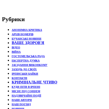
Рубрики
АНОНІМНА КРИТИКА
АРХІВ НОМЕРІВ
БУЧАНСЬКІ НОВИНИ
ВАШЕ ЗДОРОВ'Я
ВІДЕО
ВІЙНА
ГОСТОМЕЛЬСЬКА РАДА
ЕКСПЕРТНА ДУМКА
ЗАСІДАННЯ ВИКОНКОМУ
ЗАХОДЬ ДО СВОЇХ
ІРПІНСЬКИ БАЙКИ
КОНТАКТИ
КРИМІНАЛЬНЕ ЧТИВО
КУДИ ПІТИ В ІРПЕНІ
МІСЦЕ ПІД СОНЦЕМ
НАДЗВИЧАЙНІ ПОДЇЇ
НАШІ АВТОРИ
НАШ ПОГЛЯД
НОВИНИ