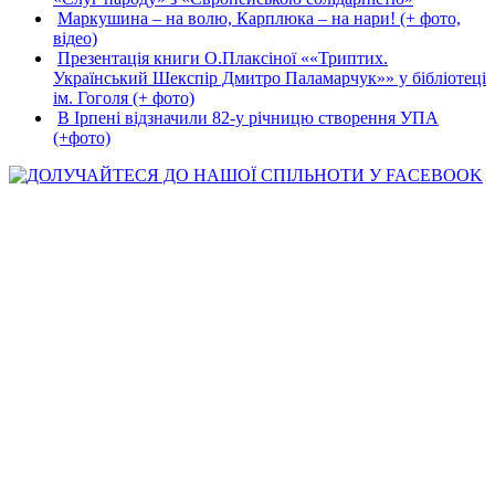
Маркушина – на волю, Карплюка – на нари! (+ фото,
відео)
Презентація книги О.Плаксіної ««Триптих.
Український Шекспір Дмитро Паламарчук»» у бібліотеці
ім. Гоголя (+ фото)
В Ірпені відзначили 82-у річницю створення УПА
(+фото)