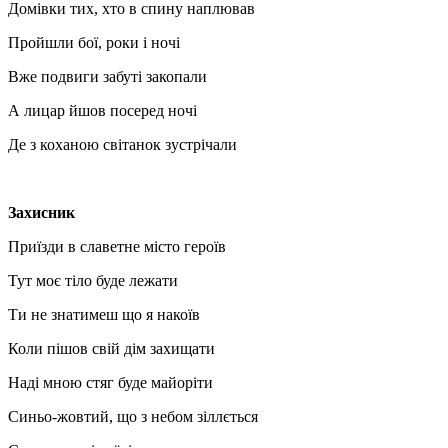
Домівки тих, хто в спину наплював
Пройшли бої, роки і ночі
Вже подвиги забуті закопали
А лицар йшов посеред ночі
Де з коханою світанок зустрічали
Захисник
Приїзди в славетне місто героїв
Тут моє тіло буде лежати
Ти не знатимеш що я накоїв
Коли пішов свій дім захищати
Наді мною стяг буде майоріти
Синьо-жовтий, що з небом зіллється