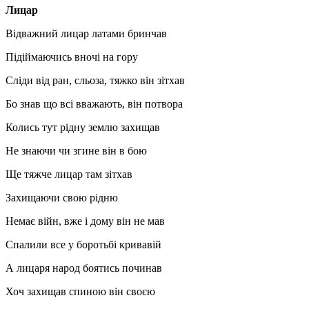
Лицар
Відважний лицар латами бринчав
Підіймаючись вночі на гору
Сліди від ран, сльоза, тяжко він зітхав
Бо знав що всі вважають, він потвора
Колись тут рідну землю захищав
Не знаючи чи згине він в бою
Ще тяжче лицар там зітхав
Захищаючи свою рідню
Немає війн, вже і дому він не мав
Спалили все у боротьбі кривавій
А лицаря народ боятись починав
Хоч захищав спиною він своєю