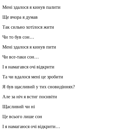
Мені здалося я кинув палити
Ще вчора я думав
Так сильно хотілося жити
Чи то був сон…
Мені здалося я кинув пити
Чи все-таки сон…
І я намагався очі відкрити
Та чи вдалося мені це зробити
Я був щасливий у тих сновидіннях?
Але за ніч я встиг посивіти
Щасливий чи ні
Це всього лише сон
І я намагаюся очі відкрити…