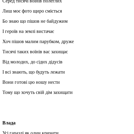
Серед тисячі воїнів полеглих
Лиш моє фото щиро сміється
Бо знаю що пішов не байдужим
І героїв на землі вистачає
Хоч пішов малим парубком, друже
Тисячі таких воїнів вас захищає
Від молодих, до сідих дідусів
І всі знають, що будуть лежати
Вони готові цю ношу нести
Тому що хочуть свій дім захищати
Влада
Усі гаразді як один кричати