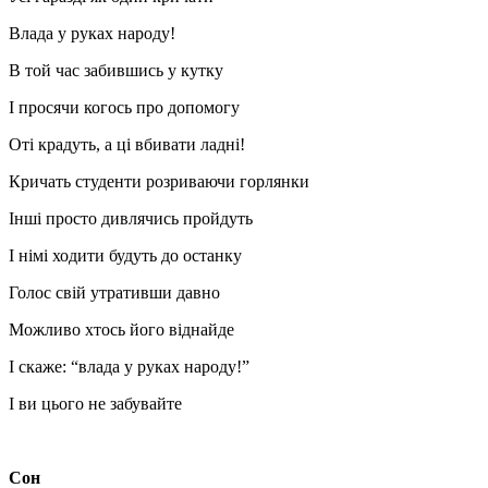
Влада у руках народу!
В той час забившись у кутку
І просячи когось про допомогу
Оті крадуть, а ці вбивати ладні!
Кричать студенти розриваючи горлянки
Інші просто дивлячись пройдуть
І німі ходити будуть до останку
Голос свій утративши давно
Можливо хтось його віднайде
І скаже: “влада у руках народу!”
І ви цього не забувайте
Сон