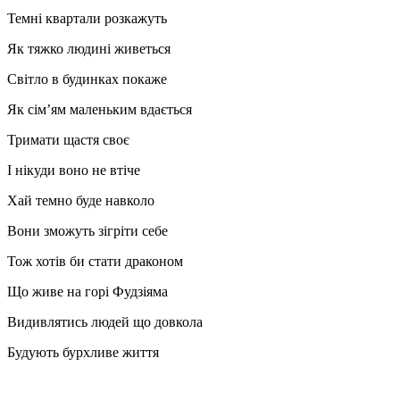
Темні квартали розкажуть
Як тяжко людині живеться
Світло в будинках покаже
Як сім’ям маленьким вдається
Тримати щастя своє
І нікуди воно не втіче
Хай темно буде навколо
Вони зможуть зігріти себе
Тож хотів би стати драконом
Що живе на горі Фудзіяма
Видивлятись людей що довкола
Будують бурхливе життя