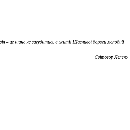
езія – це шанс не загубитись в житі! Щасливої дороги молодий
Світогор Лелеко