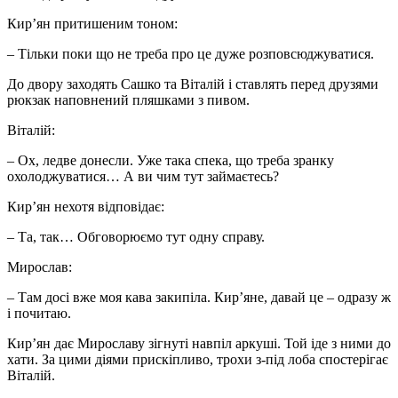
Кир’ян притишеним тоном:
– Тільки поки що не треба про це дуже розповсюджуватися.
До двору заходять Сашко та Віталій і ставлять перед друзями
рюкзак наповнений пляшками з пивом.
Віталій:
– Ох, ледве донесли. Уже така спека, що треба зранку
охолоджуватися… А ви чим тут займаєтесь?
Кир’ян нехотя відповідає:
– Та, так… Обговорюємо тут одну справу.
Мирослав:
– Там досі вже моя кава закипіла. Кир’яне, давай це – одразу ж
і почитаю.
Кир’ян дає Мирославу зігнуті навпіл аркуші. Той іде з ними до
хати. За цими діями прискіпливо, трохи з-під лоба спостерігає
Віталій.