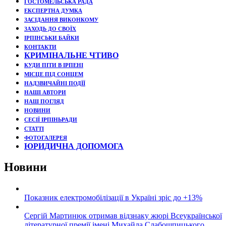
ГОСТОМЕЛЬСЬКА РАДА
ЕКСПЕРТНА ДУМКА
ЗАСІДАННЯ ВИКОНКОМУ
ЗАХОДЬ ДО СВОЇХ
ІРПІНСЬКИ БАЙКИ
КОНТАКТИ
КРИМІНАЛЬНЕ ЧТИВО
КУДИ ПІТИ В ІРПЕНІ
МІСЦЕ ПІД СОНЦЕМ
НАДЗВИЧАЙНІ ПОДЇЇ
НАШІ АВТОРИ
НАШ ПОГЛЯД
НОВИНИ
СЕСІЇ ІРПІНЬРАДИ
СТАТТІ
ФОТОГАЛЕРЕЯ
ЮРИДИЧНА ДОПОМОГА
Новини
Показник електромобілізації в Україні зріс до +13%
Сергій Мартинюк отримав відзнаку жюрі Всеукраїнської
літературної премії імені Михайла Слабошпицького