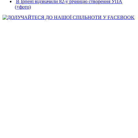
В Ірпені відзначили 82-у річницю створення УПА
(+фото)