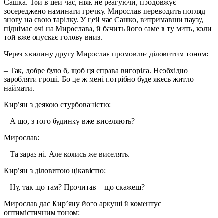
Сашка. Той в цей час, ніяк не реагуючи, продовжує
зосереджено наминати гречку. Мирослав переводить погляд
знову на свою тарілку. У цей час Сашко, витримавши паузу,
піднімає очі на Мирослава, й бачить його саме в ту мить, коли
той вже опускає голову вниз.
Через хвилину-другу Мирослав промовляє діловитим тоном:
– Так, добре було б, щоб ця справа вигоріла. Необхідно
заробляти гроші. Бо це ж мені потрібно буде якесь житло
наймати.
Кир’ян з деякою стурбованістю:
– А що, з того будинку вже виселяють?
Мирослав:
– Та зараз ні. Але колись же виселять.
Кир’ян з діловитою цікавістю:
– Ну, так що там? Прочитав – що скажеш?
Мирослав дає Кир’яну його аркуші й коментує
оптимістичним тоном: