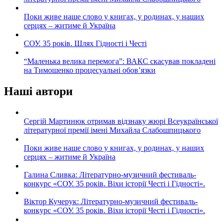
Поки живе наше слово у книгах, у родинах, у наших
серцях – житиме й Україна
СОУ. 35 років. Шлях Гідності і Честі
“Маленька велика перемога”: ВАКС скасував покладені
на Тимошенко процесуальні обов’язки
Наші автори
Сергій Мартинюк отримав відзнаку жюрі Всеукраїнської
літературної премії імені Михайла Слабошпицького
Поки живе наше слово у книгах, у родинах, у наших
серцях – житиме й Україна
Галина Сливка: Літературно-музичний фестиваль-
конкурс «СОУ. 35 років. Віхи історії Честі і Гідності».
Віктор Кучерук: Літературно-музичний фестиваль-
конкурс «СОУ. 35 років. Віхи історії Честі і Гідності».