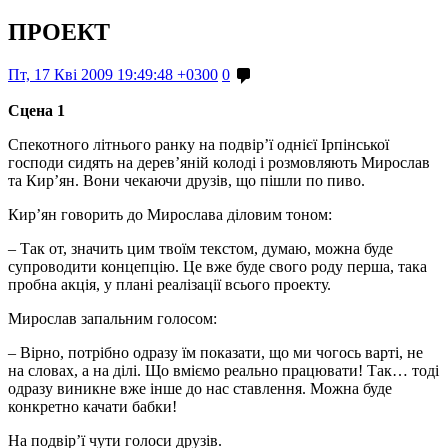
ПРОЕКТ
Пт, 17 Кві 2009 19:49:48 +0300
0
Сцена 1
Спекотного літнього ранку на подвір’ї однієї Ірпінської
господи сидять на дерев’яній колоді і розмовляють Мирослав
та Кир’ян. Вони чекаючи друзів, що пішли по пиво.
Кир’ян говорить до Мирослава діловим тоном:
– Так от, значить цим твоїм текстом, думаю, можна буде
супроводити концепцію. Це вже буде свого роду перша, така
пробна акція, у плані реалізації всього проекту.
Мирослав запальним голосом:
– Вірно, потрібно одразу їм показати, що ми чогось варті, не
на словах, а на ділі. Що вміємо реально працювати! Так… тоді
одразу виникне вже інше до нас ставлення. Можна буде
конкретно качати бабки!
На подвір’ї чути голоси друзів.