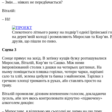
– Змін… ніяких не передбачається?
Віталій:
– Ні!
Спекотного літнього ранку на подвір’ї однієї Ірпінської г
на дерев’яній колоді і розмовляють Мирослав та Кир’ян.
друзів, що пішли по пиво.
Сцена 3
Сонце прямує на захід. В затінку кущів бузку розташувалися
Мирослав, Віталій, Кир’ян та Сашко. Між ними
імпровізований столик з дошки на чотирьох цеглинах. На
ньому поміщається пляшка горілки, чотири чарки, нарізані
сало та хліб, зелена цибуля та банка з майонезом. Тарілки з
гречкою хлопці тримають в руках, або ставлять просто на
траву.
Віталій промовляє діловим впевненим голосом, докладаючи
зусиль, аби хоч якось контролювати відчутно «підмочену»
алкоголем дикцію:
– Мирославе, я відчуваю ми сьогодні не дарма на цю тему