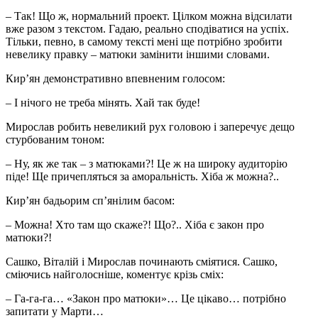
– Так! Що ж, нормальний проект. Цілком можна відсилати
вже разом з текстом. Гадаю, реально сподіватися на успіх.
Тільки, певно, в самому тексті мені ще потрібно зробити
невелику правку – матюки замінити іншими словами.
Кир’ян демонстративно впевненим голосом:
– І нічого не треба мінять. Хай так буде!
Мирослав робить невеликий рух головою і заперечує дещо
стурбованим тоном:
– Ну, як же так – з матюками?! Це ж на широку аудиторію
піде! Ще причепляться за аморальність. Хіба ж можна?..
Кир’ян бадьорим сп’янілим басом:
– Можна! Хто там що скаже?! Що?.. Хіба є закон про
матюки?!
Сашко, Віталій і Мирослав починають сміятися. Сашко,
сміючись найголосніше, коментує крізь сміх:
– Га-га-га… «Закон про матюки»… Це цікаво… потрібно
запитати у Марти…