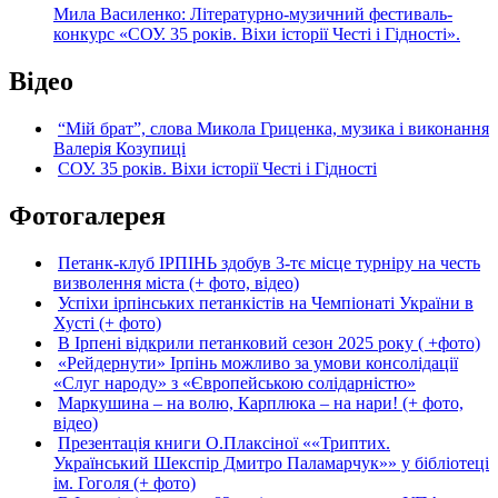
Мила Василенко: Літературно-музичний фестиваль-
конкурс «СОУ. 35 років. Віхи історії Честі і Гідності».
Відео
“Мій брат”, слова Микола Гриценка, музика і виконання
Валерія Козупиці
СОУ. 35 років. Віхи історії Честі і Гідності
Фотогалерея
Петанк-клуб ІРПІНЬ здобув 3-тє місце турніру на честь
визволення міста (+ фото, відео)
Успіхи ірпінських петанкістів на Чемпіонаті України в
Хусті (+ фото)
В Ірпені відкрили петанковий сезон 2025 року ( +фото)
«Рейдернути» Ірпінь можливо за умови консолідації
«Слуг народу» з «Європейською солідарністю»
Маркушина – на волю, Карплюка – на нари! (+ фото,
відео)
Презентація книги О.Плаксіної ««Триптих.
Український Шекспір Дмитро Паламарчук»» у бібліотеці
ім. Гоголя (+ фото)