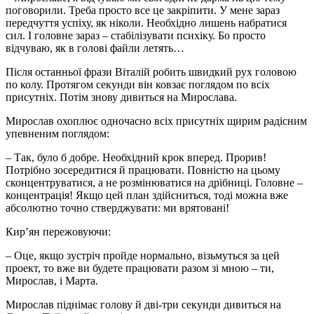
поговорили. Треба просто все це закріпити. У мене зараз
передчуття успіху, як ніколи. Необхідно лишень набратися
сил. І головне зараз – стабілізувати психіку. Бо просто
відчуваю, як в голові файли летять…
Після останньої фрази Віталій робить швидкий рух головою
по колу. Протягом секунди він ковзає поглядом по всіх
присутніх. Потім знову дивиться на Мирослава.
Мирослав охоплює одночасно всіх присутніх щирим радісним
упевненим поглядом:
– Так, було б добре. Необхідний крок вперед. Прорив!
Потрібно зосередитися й працювати. Повністю на цьому
сконцентруватися, а не розмінюватися на дрібниці. Головне –
концентрація! Якщо цей план здійсниться, тоді можна вже
абсолютно точно стверджувати: ми врятовані!
Кир’ян пережовуючи:
– Оце, якщо зустріч пройде нормально, візьмуться за цей
проект, то вже ви будете працювати разом зі мною – ти,
Мирослав, і Марта.
Мирослав піднімає голову й дві-три секунди дивиться на