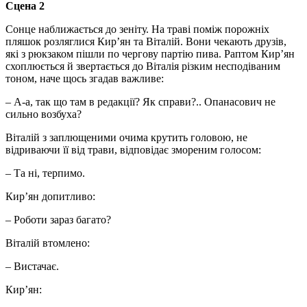
Сцена 2
Сонце наближається до зеніту. На траві поміж порожніх
пляшок розляглися Кир’ян та Віталій. Вони чекають друзів,
які з рюкзаком пішли по чергову партію пива. Раптом Кир’ян
схоплюється й звертається до Віталія різким несподіваним
тоном, наче щось згадав важливе:
– А-а, так що там в редакції? Як справи?.. Опанасович не
сильно возбуха?
Віталій з заплющеними очима крутить головою, не
відриваючи її від трави, відповідає змореним голосом:
– Та ні, терпимо.
Кир’ян допитливо:
– Роботи зараз багато?
Віталій втомлено:
– Вистачає.
Кир’ян: