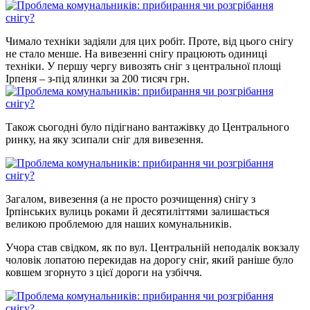
Чимало техніки задіяли для цих робіт. Проте, від цього снігу
не стало менше. На вивезенні снігу працюють одиниці
техніки. У першу чергу вивозять сніг з центральної площі
Ірпеня – з-під ялинки за 200 тисяч грн.
Також сьогодні було підігнано вантажівку до Центрального
ринку, на яку зсипали сніг для вивезення.
Загалом, вивезення (а не просто розчищення) снігу з
Ірпінських вулиць роками й десятиліттями залишається
великою проблемою для наших комунальників.
Учора став свідком, як по вул. Центральній неподалік вокзалу
чоловік лопатою перекидав на дорогу сніг, який раніше було
ковшем згорнуто з цієї дороги на узбіччя.