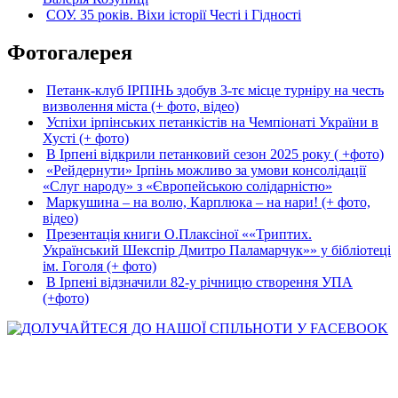
СОУ. 35 років. Віхи історії Честі і Гідності
Фотогалерея
Петанк-клуб ІРПІНЬ здобув 3-тє місце турніру на честь
визволення міста (+ фото, відео)
Успіхи ірпінських петанкістів на Чемпіонаті України в
Хусті (+ фото)
В Ірпені відкрили петанковий сезон 2025 року ( +фото)
«Рейдернути» Ірпінь можливо за умови консолідації
«Слуг народу» з «Європейською солідарністю»
Маркушина – на волю, Карплюка – на нари! (+ фото,
відео)
Презентація книги О.Плаксіної ««Триптих.
Український Шекспір Дмитро Паламарчук»» у бібліотеці
ім. Гоголя (+ фото)
В Ірпені відзначили 82-у річницю створення УПА
(+фото)