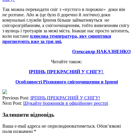
Так можна перекидати сніг з «пустого в порожнє» доки він
не розтане. Або ж (це було б доречно й логічно) доки
комунальні служби Ірпеня більше займатимуться не
снігорозгрібанням, а снігоочищенням, тобто вивезенням снігу
з вулиць і тротуарів за межі міста. Інакше нас просто затопить,
коли настане
плюсова температура, яку синоптики
прогнозують вже за три дні.
Олександр НАКАЗНЕНКО
Читайте також:
ІРПІНЬ ПРЕКРАСНИЙ У СНІГУ!
Особливості Різдвяного снігоочищення в Ірпені
Previous Post:
ІРПІНЬ ПРЕКРАСНИЙ У СНІГУ!
Next Post:
Шукайте боржників в офіційному реєстрі
Залишити відповідь
Ваша e-mail адреса не оприлюднюватиметься.
Обов’язкові
поля позначені
*