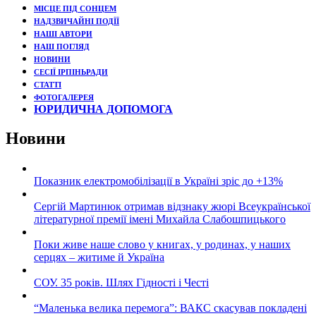
МІСЦЕ ПІД СОНЦЕМ
НАДЗВИЧАЙНІ ПОДЇЇ
НАШІ АВТОРИ
НАШ ПОГЛЯД
НОВИНИ
СЕСІЇ ІРПІНЬРАДИ
СТАТТІ
ФОТОГАЛЕРЕЯ
ЮРИДИЧНА ДОПОМОГА
Новини
Показник електромобілізації в Україні зріс до +13%
Сергій Мартинюк отримав відзнаку жюрі Всеукраїнської
літературної премії імені Михайла Слабошпицького
Поки живе наше слово у книгах, у родинах, у наших
серцях – житиме й Україна
СОУ. 35 років. Шлях Гідності і Честі
“Маленька велика перемога”: ВАКС скасував покладені