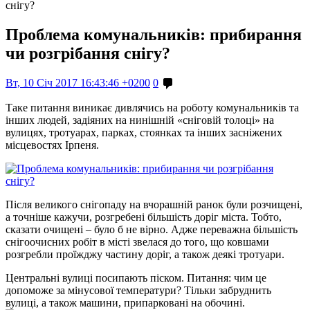
снігу?
Проблема комунальників: прибирання
чи розгрібання снігу?
Вт, 10 Січ 2017 16:43:46 +0200
0
Таке питання виникає дивлячись на роботу комунальників та
інших людей, задіяних на нинішній «сніговій толоці» на
вулицях, тротуарах, парках, стоянках та інших засніжених
місцевостях Ірпеня.
Після великого снігопаду на вчорашній ранок були розчищені,
а точніше кажучи, розгребені більшість доріг міста. Тобто,
сказати очищені – було б не вірно. Адже переважна більшість
снігоочисних робіт в місті звелася до того, що ковшами
розгребли проїжджу частину доріг, а також деякі тротуари.
Центральні вулиці посипають піском. Питання: чим це
допоможе за мінусової температури? Тільки забруднить
вулиці, а також машини, припарковані на обочині.