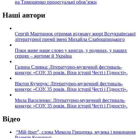
на Тимошенко процесуальні обов’язки
Наші автори
Сергій Мартинюк отримав відзнаку жюрі Всеукраїнської
літературної премії імені Михайла Слабошпицького
Поки живе наше слово у книгах, у родинах, у наших
серцях – житиме й Україна
Галина Сливка: Літературно-музичний фестиваль-
конкурс «СОУ. 35 років. Віхи історії Честі і Гідності».
Віктор Кучерук: Літературно-музичний фестиваль-
конкурс «СОУ. 35 років. Віхи історії Честі і Гідності».
Мила Василенко: Літературно-музичний фестиваль-
конкурс «СОУ. 35 років. Віхи історії Честі і Гідності».
Відео
“Мій брат”, слова Микола Гриценка, музика і виконання
Валерія Козупиці