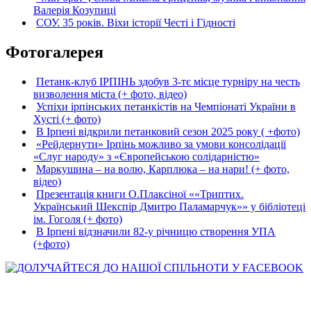
Валерія Козупиці
СОУ. 35 років. Віхи історії Честі і Гідності
Фотогалерея
Петанк-клуб ІРПІНЬ здобув 3-тє місце турніру на честь
визволення міста (+ фото, відео)
Успіхи ірпінських петанкістів на Чемпіонаті України в
Хусті (+ фото)
В Ірпені відкрили петанковий сезон 2025 року ( +фото)
«Рейдернути» Ірпінь можливо за умови консолідації
«Слуг народу» з «Європейською солідарністю»
Маркушина – на волю, Карплюка – на нари! (+ фото,
відео)
Презентація книги О.Плаксіної ««Триптих.
Український Шекспір Дмитро Паламарчук»» у бібліотеці
ім. Гоголя (+ фото)
В Ірпені відзначили 82-у річницю створення УПА
(+фото)