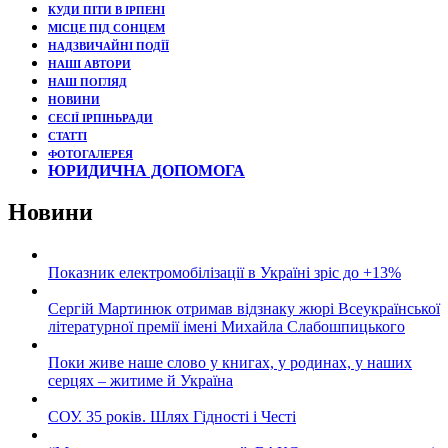
КУДИ ПІТИ В ІРПЕНІ
МІСЦЕ ПІД СОНЦЕМ
НАДЗВИЧАЙНІ ПОДЇЇ
НАШІ АВТОРИ
НАШ ПОГЛЯД
НОВИНИ
СЕСІЇ ІРПІНЬРАДИ
СТАТТІ
ФОТОГАЛЕРЕЯ
ЮРИДИЧНА ДОПОМОГА
Новини
Показник електромобілізації в Україні зріс до +13%
Сергій Мартинюк отримав відзнаку жюрі Всеукраїнської
літературної премії імені Михайла Слабошпицького
Поки живе наше слово у книгах, у родинах, у наших
серцях – житиме й Україна
СОУ. 35 років. Шлях Гідності і Честі