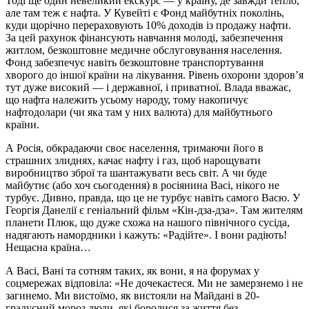
Тоді ще один невеликий екскурс — у країну, де завжди тепло,
але там теж є нафта. У Кувейті є Фонд майбутніх поколінь,
куди щорічно перераховують 10% доходів із продажу нафти.
За цей рахунок фінансують навчання молоді, забезпечення
житлом, безкоштовне медичне обслуговування населення.
Фонд забезпечує навіть безкоштовне транспортування
хворого до іншої країни на лікування. Рівень охорони здоров’я
тут дуже високий — і державної, і приватної. Влада вважає,
що нафта належить усьому народу, тому накопичує
нафтодолари (чи яка там у них валюта) для майбутнього
країни.
А Росія, обкрадаючи своє населення, тримаючи його в
страшних злиднях, качає нафту і газ, щоб нарощувати
виробництво зброї та шантажувати весь світ. А чи буде
майбутнє (або хоч сьогодення) в росіянина Васі, нікого не
турбує. Дивно, правда, що це не турбує навіть самого Васю. У
Георгія Данелії є геніальний фільм «Кін-дза-дза». Там жителям
планети Плюк, що дуже схожа на нашого північного сусіда,
надягають намордники і кажуть: «Радійте». І вони радіють!
Нещасна країна…
А Васі, Вані та сотням таких, як вони, я на форумах у
соцмережах відповіла: «Не дочекаєтеся. Ми не замерзнемо і не
загинемо. Ми вистоїмо, як вистояли на Майдані в 20-
градусний мороз люди, які боролися за життя без