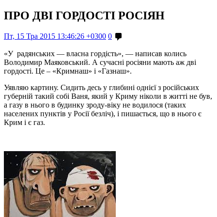
ПРО ДВІ ГОРДОСТІ РОСІЯН
Пт, 15 Тра 2015 13:46:26 +0300
0
«У радянських — власна гордість», — написав колись
Володимир Маяковський. А сучасні росіяни мають аж дві
гордості. Це – «Кримнаш» і «Газнаш».
Уявляю картину. Сидить десь у глибині однієї з російських
губерній такий собі Ваня, який у Криму ніколи в житті не був,
а газу в нього в будинку зроду-віку не водилося (таких
населених пунктів у Росії безліч), і пишається, що в нього є
Крим і є газ.