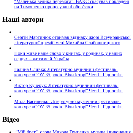
“Маленька велика перемога”: ВАКС скасував покладені
на Тимошенко процесуальні обов’язки
Наші автори
Сергій Мартинюк отримав відзнаку жюрі Всеукраїнської
літературної премії імені Михайла Слабошпицького
Поки живе наше слово у книгах, у родинах, у наших
серцях – житиме й Україна
Галина Сливка: Літературно-музичний фестиваль-
конкурс «СОУ. 35 років. Віхи історії Честі і Гідності».
Віктор Кучерук: Літературно-музичний фестиваль-
конкурс «СОУ. 35 років. Віхи історії Честі і Гідності».
Мила Василенко: Літературно-музичний фестиваль-
конкурс «СОУ. 35 років. Віхи історії Честі і Гідності».
Відео
“Мій брат”, слова Микола Гриценка, музика і виконання