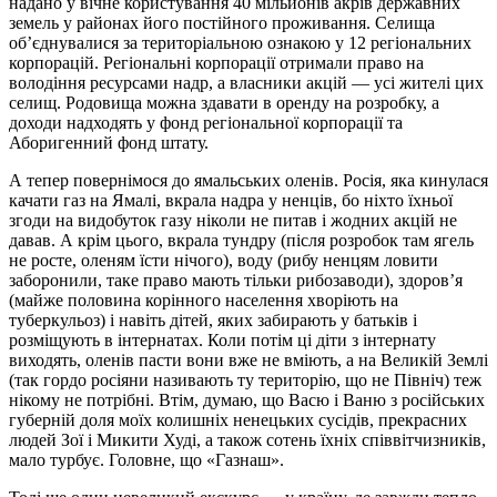
надано у вічне користування 40 мільйонів акрів державних
земель у районах його постійного проживання. Селища
об’єднувалися за територіальною ознакою у 12 регіональних
корпорацій. Регіональні корпорації отримали право на
володіння ресурсами надр, а власники акцій — усі жителі цих
селищ. Родовища можна здавати в оренду на розробку, а
доходи надходять у фонд регіональної корпорації та
Аборигенний фонд штату.
А тепер повернімося до ямальських оленів. Росія, яка кинулася
качати газ на Ямалі, вкрала надра у ненців, бо ніхто їхньої
згоди на видобуток газу ніколи не питав і жодних акцій не
давав. А крім цього, вкрала тундру (після розробок там ягель
не росте, оленям їсти нічого), воду (рибу ненцям ловити
заборонили, таке право мають тільки рибозаводи), здоров’я
(майже половина корінного населення хворіють на
туберкульоз) і навіть дітей, яких забирають у батьків і
розміщують в інтернатах. Коли потім ці діти з інтернату
виходять, оленів пасти вони вже не вміють, а на Великій Землі
(так гордо росіяни називають ту територію, що не Північ) теж
нікому не потрібні. Втім, думаю, що Васю і Ваню з російських
губерній доля моїх колишніх ненецьких сусідів, прекрасних
людей Зої і Микити Худі, а також сотень їхніх співвітчизників,
мало турбує. Головне, що «Газнаш».