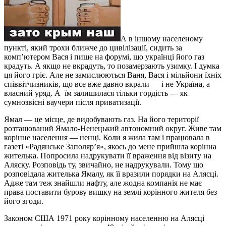
А в іншому населеному
пункті, який трохи ближче до цивілізації, сидить за
комп’ютером Вася і пише на форумі, що українці його газ
крадуть. А якщо не вкрадуть, то позамерзають узимку. І думка
ця його гріє. Але не замислюються Ваня, Вася і мільйони їхніх
співвітчизників, що все вже давно вкрали — і не Україна, а
власний уряд. А їм залишилася тільки гордість — як
сумнозвісні ваучери після приватизації.
Ямал — це місце, де видобувають газ. На його території
розташований Ямало-Ненецький автономний округ. Живе там
корінне населення — ненці. Коли я жила там і працювала в
газеті «Радянське Заполяр’я», якось до мене прийшла корінна
жителька. Попросила надрукувати її враження від візиту на
Аляску. Розповідь ту, звичайно, не надрукували. Тому що
розповідала жителька Ямалу, як її вразили порядки на Алясці.
Адже там теж знайшли нафту, але жодна компанія не має
права поставити бурову вишку на землі корінного жителя без
його згоди.
Законом США 1971 року корінному населенню на Алясці