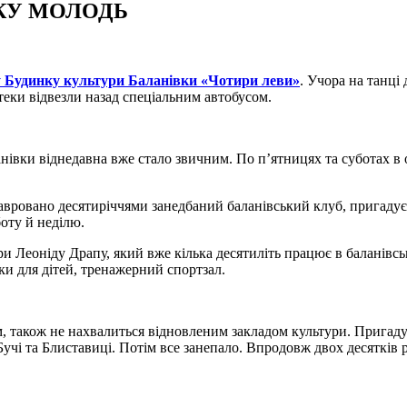
КУ МОЛОДЬ
 Будинку культури Баланівки «Чотири леви»
. Учора на танці 
теки відвезли назад спеціальним автобусом.
ланівки віднедавна вже стало звичним. По п’ятницях та суботах 
вровано десятиріччями занедбаний баланівський клуб, пригадує, 
оту й неділю.
и Леоніду Драпу, який вже кілька десятиліть працює в баланівськ
ки для дітей, тренажерний спортзал.
, також не нахвалиться відновленим закладом культури. Пригадує
 Бучі та Блиставиці. Потім все занепало. Впродовж двох десятків