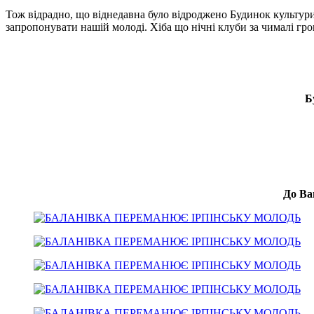
Тож відрадно, що віднедавна було відроджено Будинок культури,
запропонувати нашій молоді. Хіба що нічні клуби за чималі гро
Б
До Ва