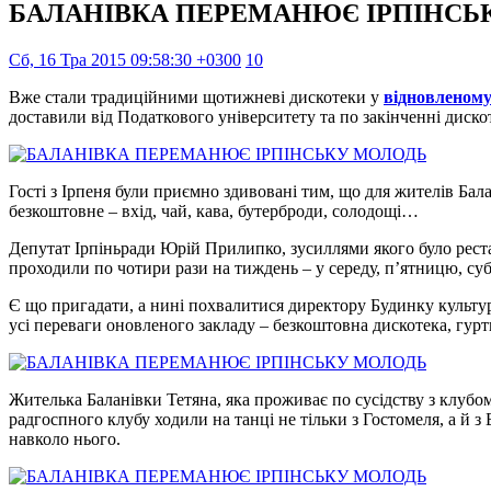
БАЛАНІВКА ПЕРЕМАНЮЄ ІРПІНСЬ
Сб, 16 Тра 2015 09:58:30 +0300
10
Вже стали традиційними щотижневі дискотеки у
відновленому
доставили від Податкового університету та по закінченні диско
Гості з Ірпеня були приємно здивовані тим, що для жителів Ба
безкоштовне – вхід, чай, кава, бутерброди, солодощі…
Депутат Ірпіньради Юрій Прилипко, зусиллями якого було реста
проходили по чотири рази на тиждень – у середу, п’ятницю, суб
Є що пригадати, а нині похвалитися директору Будинку культур
усі переваги оновленого закладу – безкоштовна дискотека, гурт
Жителька Баланівки Тетяна, яка проживає по сусідству з клубом
радгоспного клубу ходили на танці не тільки з Гостомеля, а й з
навколо нього.