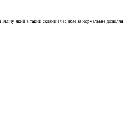
 Іллічу, який в такий скланий час дбає за нормалььне дозвілля