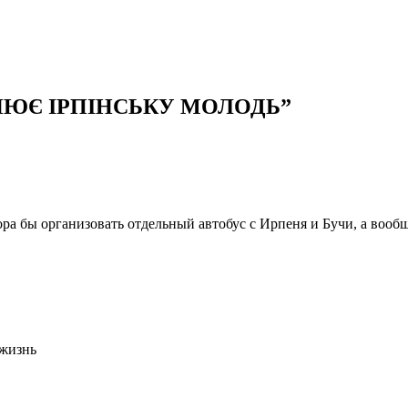
НЮЄ ІРПІНСЬКУ МОЛОДЬ
”
ора бы организовать отдельный автобус с Ирпеня и Бучи, а вообш
 жизнь