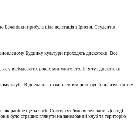
до Баланівки прибула ціла делегація з Ірпеня. Студентів
в оновленому Будинку культури проходять дискотеки. Все
як у вісімдесятих роках минулого століття тут дискотеки
ому клубі. Віднедавна з захопленням розказує й показує гостям
, як раніше ще за часів Союзу тут було велелюдно. До тоді
 років було страшно глянути на занедбаний клуб та територію