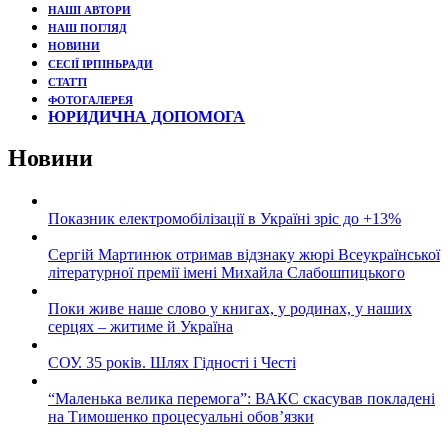
НАШІ АВТОРИ
НАШ ПОГЛЯД
НОВИНИ
СЕСІЇ ІРПІНЬРАДИ
СТАТТІ
ФОТОГАЛЕРЕЯ
ЮРИДИЧНА ДОПОМОГА
Новини
Показник електромобілізації в Україні зріс до +13%
Сергій Мартинюк отримав відзнаку жюрі Всеукраїнської
літературної премії імені Михайла Слабошпицького
Поки живе наше слово у книгах, у родинах, у наших
серцях – житиме й Україна
СОУ. 35 років. Шлях Гідності і Честі
“Маленька велика перемога”: ВАКС скасував покладені
на Тимошенко процесуальні обов’язки