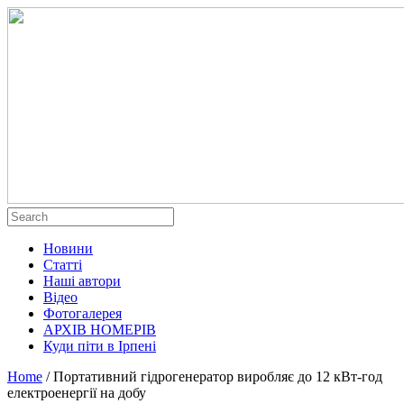
Новини
Статті
Наші автори
Відео
Фотогалерея
АРХІВ НОМЕРІВ
Куди піти в Ірпені
Home
/
Портативний гідрогенератор виробляє до 12 кВт-год
електроенергії на добу