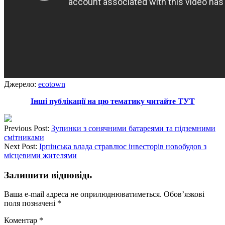
Джерело:
ecotown
Інші публікації на цю тематику читайте ТУТ
Previous Post:
Зупинки з сонячними батареями та підземними
смітниками
Next Post:
Ірпінська влада стравлює інвесторів новобудов з
місцевими жителями
Залишити відповідь
Ваша e-mail адреса не оприлюднюватиметься.
Обов’язкові
поля позначені
*
Коментар
*