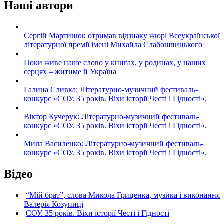
Наші автори
Сергій Мартинюк отримав відзнаку жюрі Всеукраїнської
літературної премії імені Михайла Слабошпицького
Поки живе наше слово у книгах, у родинах, у наших
серцях – житиме й Україна
Галина Сливка: Літературно-музичний фестиваль-
конкурс «СОУ. 35 років. Віхи історії Честі і Гідності».
Віктор Кучерук: Літературно-музичний фестиваль-
конкурс «СОУ. 35 років. Віхи історії Честі і Гідності».
Мила Василенко: Літературно-музичний фестиваль-
конкурс «СОУ. 35 років. Віхи історії Честі і Гідності».
Відео
“Мій брат”, слова Микола Гриценка, музика і виконання
Валерія Козупиці
СОУ. 35 років. Віхи історії Честі і Гідності