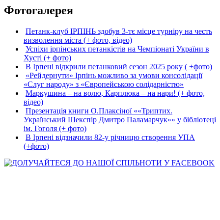
Фотогалерея
Петанк-клуб ІРПІНЬ здобув 3-тє місце турніру на честь
визволення міста (+ фото, відео)
Успіхи ірпінських петанкістів на Чемпіонаті України в
Хусті (+ фото)
В Ірпені відкрили петанковий сезон 2025 року ( +фото)
«Рейдернути» Ірпінь можливо за умови консолідації
«Слуг народу» з «Європейською солідарністю»
Маркушина – на волю, Карплюка – на нари! (+ фото,
відео)
Презентація книги О.Плаксіної ««Триптих.
Український Шекспір Дмитро Паламарчук»» у бібліотеці
ім. Гоголя (+ фото)
В Ірпені відзначили 82-у річницю створення УПА
(+фото)