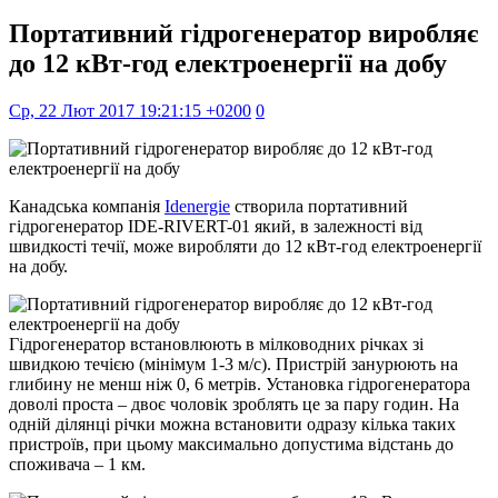
Портативний гідрогенератор виробляє
до 12 кВт-год електроенергії на добу
Ср, 22 Лют 2017 19:21:15 +0200
0
Канадська компанія
Idenergie
створила портативний
гідрогенератор IDE-RIVERT-01 який, в залежності від
швидкості течії, може виробляти до 12 кВт-год електроенергії
на добу.
Гідрогенератор встановлюють в мілководних річках зі
швидкою течією (мінімум 1-3 м/с). Пристрій занурюють на
глибину не менш ніж 0, 6 метрів. Установка гідрогенератора
доволі проста – двоє чоловік зроблять це за пару годин. На
одній ділянці річки можна встановити одразу кілька таких
пристроїв, при цьому максимально допустима відстань до
споживача – 1 км.