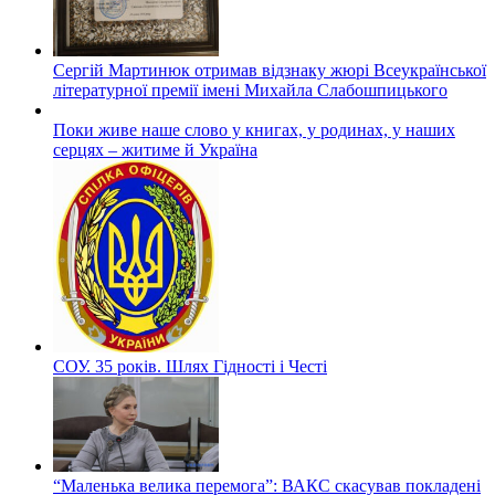
Сергій Мартинюк отримав відзнаку жюрі Всеукраїнської
літературної премії імені Михайла Слабошпицького
Поки живе наше слово у книгах, у родинах, у наших
серцях – житиме й Україна
СОУ. 35 років. Шлях Гідності і Честі
“Маленька велика перемога”: ВАКС скасував покладені