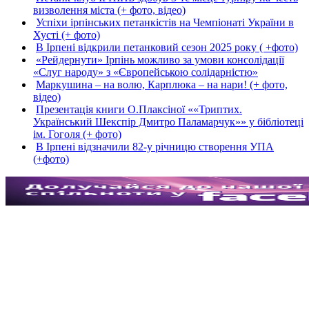
визволення міста (+ фото, відео)
Успіхи ірпінських петанкістів на Чемпіонаті України в
Хусті (+ фото)
В Ірпені відкрили петанковий сезон 2025 року ( +фото)
«Рейдернути» Ірпінь можливо за умови консолідації
«Слуг народу» з «Європейською солідарністю»
Маркушина – на волю, Карплюка – на нари! (+ фото,
відео)
Презентація книги О.Плаксіної ««Триптих.
Український Шекспір Дмитро Паламарчук»» у бібліотеці
ім. Гоголя (+ фото)
В Ірпені відзначили 82-у річницю створення УПА
(+фото)