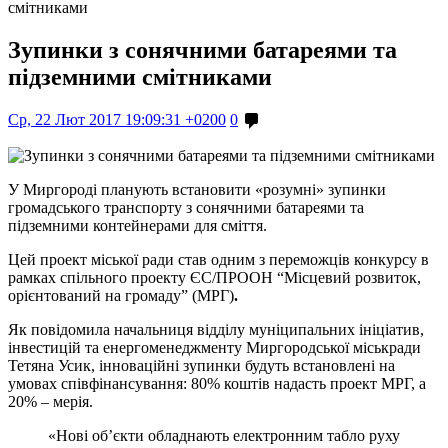
смітниками
Зупинки з сонячними батареями та
підземними смітниками
Ср, 22 Лют 2017 19:09:31 +0200
0
У Миргороді планують встановити «розумні» зупинки
громадського транспорту з сонячними батареями та
підземними контейнерами для сміття.
Цей проект міської ради став одним з переможців конкурсу в
рамках спільного проекту ЄС/ПРООН “Місцевий розвиток,
орієнтований на громаду” (МРГ)
.
Як повідомила начальниця відділу муніципальних ініціатив,
інвестицій та енергоменеджменту Миргородської міськради
Тетяна Усик, інноваційні зупинки будуть встановлені на
умовах співфінансування: 80% коштів надасть проект МРГ, а
20% – мерія.
«Нові об’єкти обладнають електронним табло руху