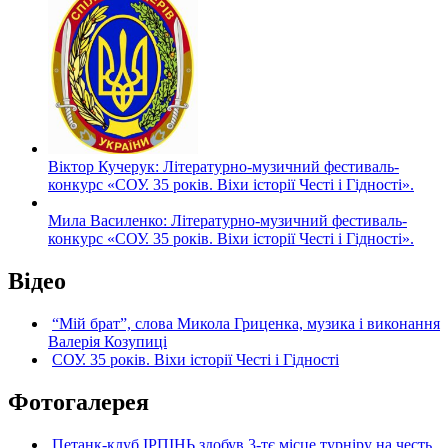
Віктор Кучерук: Літературно-музичний фестиваль-
конкурс «СОУ. 35 років. Віхи історії Честі і Гідності».
Мила Василенко: Літературно-музичний фестиваль-
конкурс «СОУ. 35 років. Віхи історії Честі і Гідності».
Відео
“Мій брат”, слова Микола Гриценка, музика і виконання
Валерія Козупиці
СОУ. 35 років. Віхи історії Честі і Гідності
Фотогалерея
Петанк-клуб ІРПІНЬ здобув 3-тє місце турніру на честь