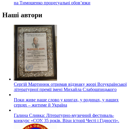
на Тимошенко процесуальні обов’язки
Наші автори
Сергій Мартинюк отримав відзнаку жюрі Всеукраїнської
літературної премії імені Михайла Слабошпицького
Поки живе наше слово у книгах, у родинах, у наших
серцях – житиме й Україна
Галина Сливка: Літературно-музичний фестиваль-
конкурс «СОУ. 35 років. Віхи історії Честі і Гідності».