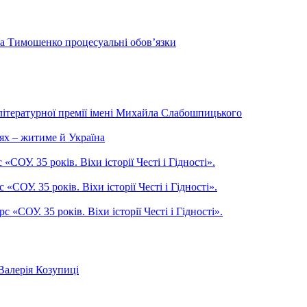
на Тимошенко процесуальні обов’язки
літературної премії імені Михайла Слабошпицького
ях – житиме й Україна
ОУ. 35 років. Віхи історії Честі і Гідності».
СОУ. 35 років. Віхи історії Честі і Гідності».
СОУ. 35 років. Віхи історії Честі і Гідності».
Валерія Козупиці