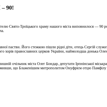
 90!
ятелю Свято-Троїцького храму нашого міста виповнилося — 90 рок
ла.
ої пастви. Його стежкою пішли рідні діти, отець Сергій служит
ого хорів православних церков України, наймолодша донька Олен
ишній очільник міста Олег Бондар, депутати Ірпнінської міськр
ідомивши, що Блаженішим митрополитом Онуфрієм отцю Памфілу 