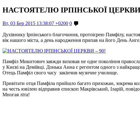
НАСТОЯТЕЛЮ ІРПІНСЬКОЇ ЦЕРКВИ –
Вт, 03 Бер 2015 13:38:07 +0200
0
Духівнику Ірпінського благочиння, протоієрею Памфілу, насто
вік нашого міста, а день народження припав на його День Анге
Памфіл Микитович завжди виховав не одне покоління православн
у Києві на Деміївці. Донька Анна є регентом одного з найкращ
Отець Памфіл свого часу закінчив музичне училище.
Привітати отця Памфіла прийшло багато прихожан, зокрема кол
на честь ювілею відправив єпископ Макрівський, Іларій, пов
Многая літа!