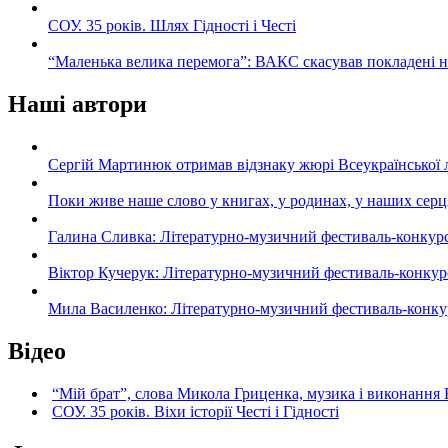
СОУ. 35 років. Шлях Гідності і Честі
“Маленька велика перемога”: ВАКС скасував покладені 
Наші автори
Сергій Мартинюк отримав відзнаку жюрі Всеукраїнської 
Поки живе наше слово у книгах, у родинах, у наших серц
Галина Сливка: Літературно-музичний фестиваль-конкурс «С
Віктор Кучерук: Літературно-музичний фестиваль-конкурс «
Мила Василенко: Літературно-музичний фестиваль-конкурс «
Відео
“Мій брат”, слова Микола Гриценка, музика і виконання 
СОУ. 35 років. Віхи історії Честі і Гідності