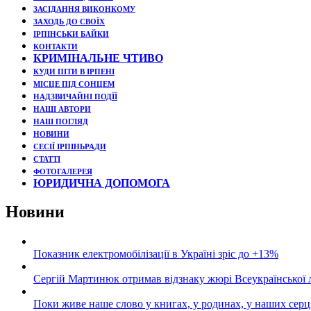
ЗАСІДАННЯ ВИКОНКОМУ
ЗАХОДЬ ДО СВОЇХ
ІРПІНСЬКИ БАЙКИ
КОНТАКТИ
КРИМІНАЛЬНЕ ЧТИВО
КУДИ ПІТИ В ІРПЕНІ
МІСЦЕ ПІД СОНЦЕМ
НАДЗВИЧАЙНІ ПОДЇЇ
НАШІ АВТОРИ
НАШ ПОГЛЯД
НОВИНИ
СЕСІЇ ІРПІНЬРАДИ
СТАТТІ
ФОТОГАЛЕРЕЯ
ЮРИДИЧНА ДОПОМОГА
Новини
Показник електромобілізації в Україні зріс до +13%
Сергій Мартинюк отримав відзнаку жюрі Всеукраїнської 
Поки живе наше слово у книгах, у родинах, у наших серц