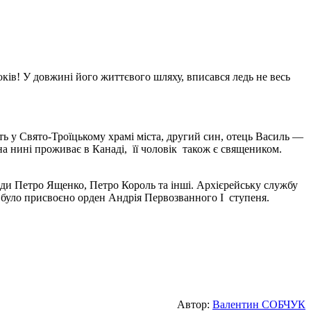
ів! У довжині його життєвого шляху, вписався ледь не весь
ь у Свято-Троїцькому храмі міста, другий син, отець Василь —
а нині проживає в Канаді, її чоловік також є священиком.
ади Петро Ященко, Петро Король та інші. Архієрейську службу
було присвоєно орден Андрія Первозванного I ступеня.
Автор:
Валентин СОБЧУК