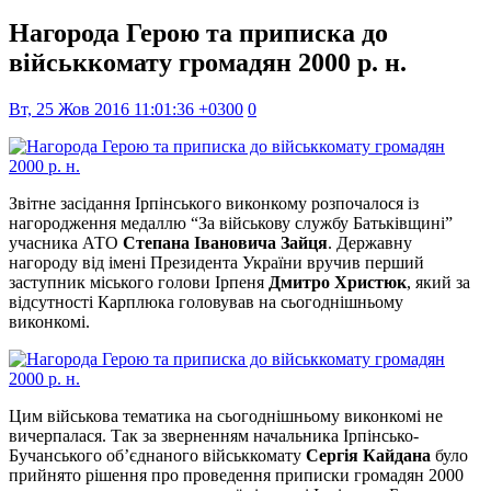
Нагорода Герою та приписка до
військкомату громадян 2000 р. н.
Вт, 25 Жов 2016 11:01:36 +0300
0
Звітне засідання Ірпінського виконкому розпочалося із
нагородження медаллю “За військову службу Батьківщині”
учасника АТО
Степана Івановича Зайця
. Державну
нагороду від імені Президента України вручив перший
заступник міського голови Ірпеня
Дмитро Христюк
, який за
відсутності Карплюка головував на сьогоднішньому
виконкомі.
Цим військова тематика на сьогоднішньому виконкомі не
вичерпалася. Так за зверненням начальника Ірпінсько-
Бучанського об’єднаного військкомату
Сергія Кайдана
було
прийнято рішення про проведення приписки громадян 2000