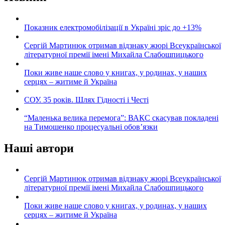
Показник електромобілізації в Україні зріс до +13%
Сергій Мартинюк отримав відзнаку жюрі Всеукраїнської
літературної премії імені Михайла Слабошпицького
Поки живе наше слово у книгах, у родинах, у наших
серцях – житиме й Україна
СОУ. 35 років. Шлях Гідності і Честі
“Маленька велика перемога”: ВАКС скасував покладені
на Тимошенко процесуальні обов’язки
Наші автори
Сергій Мартинюк отримав відзнаку жюрі Всеукраїнської
літературної премії імені Михайла Слабошпицького
Поки живе наше слово у книгах, у родинах, у наших
серцях – житиме й Україна