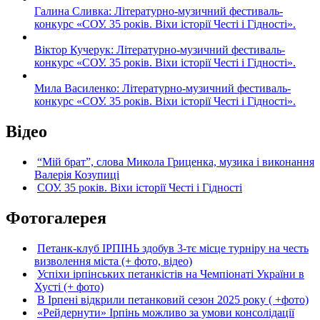
Галина Сливка: Літературно-музичний фестиваль-
конкурс «СОУ. 35 років. Віхи історії Честі і Гідності».
Віктор Кучерук: Літературно-музичний фестиваль-
конкурс «СОУ. 35 років. Віхи історії Честі і Гідності».
Мила Василенко: Літературно-музичний фестиваль-
конкурс «СОУ. 35 років. Віхи історії Честі і Гідності».
Відео
“Мій брат”, слова Микола Гриценка, музика і виконання
Валерія Козупиці
СОУ. 35 років. Віхи історії Честі і Гідності
Фотогалерея
Петанк-клуб ІРПІНЬ здобув 3-тє місце турніру на честь
визволення міста (+ фото, відео)
Успіхи ірпінських петанкістів на Чемпіонаті України в
Хусті (+ фото)
В Ірпені відкрили петанковий сезон 2025 року ( +фото)
«Рейдернути» Ірпінь можливо за умови консолідації