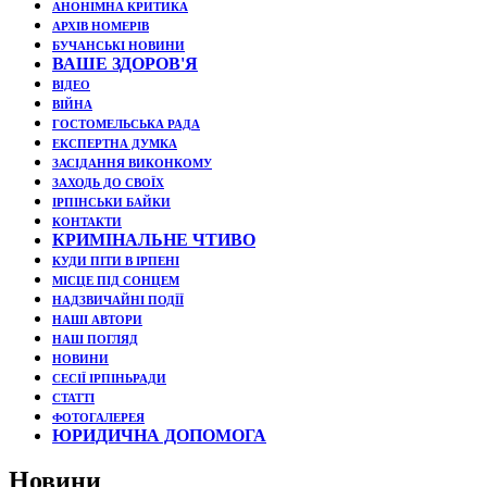
АНОНІМНА КРИТИКА
АРХІВ НОМЕРІВ
БУЧАНСЬКІ НОВИНИ
ВАШЕ ЗДОРОВ'Я
ВІДЕО
ВІЙНА
ГОСТОМЕЛЬСЬКА РАДА
ЕКСПЕРТНА ДУМКА
ЗАСІДАННЯ ВИКОНКОМУ
ЗАХОДЬ ДО СВОЇХ
ІРПІНСЬКИ БАЙКИ
КОНТАКТИ
КРИМІНАЛЬНЕ ЧТИВО
КУДИ ПІТИ В ІРПЕНІ
МІСЦЕ ПІД СОНЦЕМ
НАДЗВИЧАЙНІ ПОДЇЇ
НАШІ АВТОРИ
НАШ ПОГЛЯД
НОВИНИ
СЕСІЇ ІРПІНЬРАДИ
СТАТТІ
ФОТОГАЛЕРЕЯ
ЮРИДИЧНА ДОПОМОГА
Новини