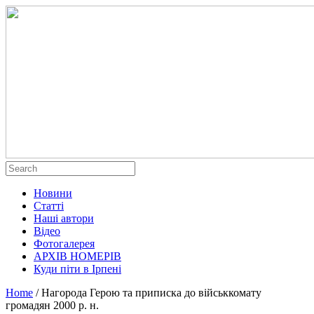
Новини
Статті
Наші автори
Відео
Фотогалерея
АРХІВ НОМЕРІВ
Куди піти в Ірпені
Home
/
Нагорода Герою та приписка до військкомату
громадян 2000 р. н.