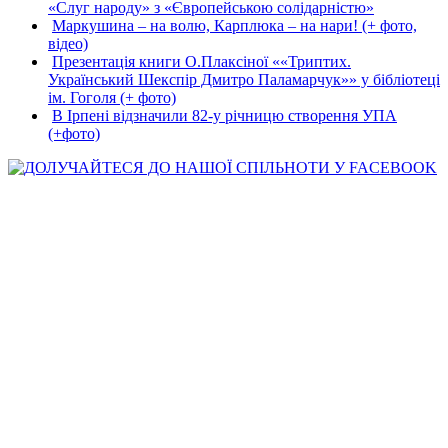
«Слуг народу» з «Європейською солідарністю»
Маркушина – на волю, Карплюка – на нари! (+ фото,
відео)
Презентація книги О.Плаксіної ««Триптих.
Український Шекспір Дмитро Паламарчук»» у бібліотеці
ім. Гоголя (+ фото)
В Ірпені відзначили 82-у річницю створення УПА
(+фото)