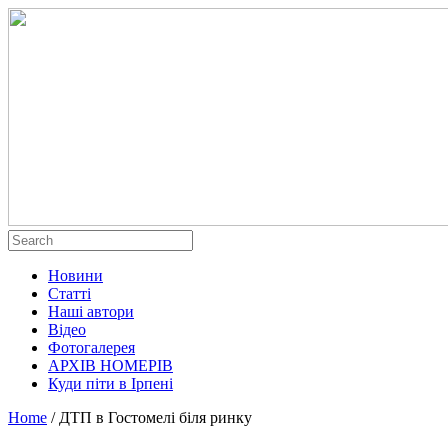
Новини
Статті
Наші автори
Відео
Фотогалерея
АРХІВ НОМЕРІВ
Куди піти в Ірпені
Home
/
ДТП в Гостомелі біля ринку