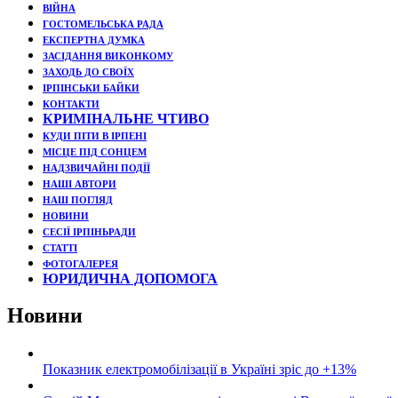
ВІЙНА
ГОСТОМЕЛЬСЬКА РАДА
ЕКСПЕРТНА ДУМКА
ЗАСІДАННЯ ВИКОНКОМУ
ЗАХОДЬ ДО СВОЇХ
ІРПІНСЬКИ БАЙКИ
КОНТАКТИ
КРИМІНАЛЬНЕ ЧТИВО
КУДИ ПІТИ В ІРПЕНІ
МІСЦЕ ПІД СОНЦЕМ
НАДЗВИЧАЙНІ ПОДЇЇ
НАШІ АВТОРИ
НАШ ПОГЛЯД
НОВИНИ
СЕСІЇ ІРПІНЬРАДИ
СТАТТІ
ФОТОГАЛЕРЕЯ
ЮРИДИЧНА ДОПОМОГА
Новини
Показник електромобілізації в Україні зріс до +13%