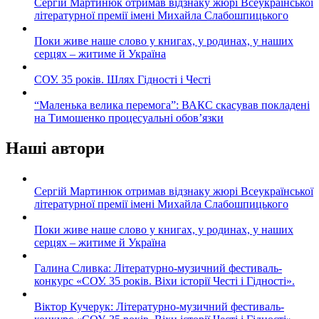
Сергій Мартинюк отримав відзнаку жюрі Всеукраїнської
літературної премії імені Михайла Слабошпицького
Поки живе наше слово у книгах, у родинах, у наших
серцях – житиме й Україна
СОУ. 35 років. Шлях Гідності і Честі
“Маленька велика перемога”: ВАКС скасував покладені
на Тимошенко процесуальні обов’язки
Наші автори
Сергій Мартинюк отримав відзнаку жюрі Всеукраїнської
літературної премії імені Михайла Слабошпицького
Поки живе наше слово у книгах, у родинах, у наших
серцях – житиме й Україна
Галина Сливка: Літературно-музичний фестиваль-
конкурс «СОУ. 35 років. Віхи історії Честі і Гідності».
Віктор Кучерук: Літературно-музичний фестиваль-