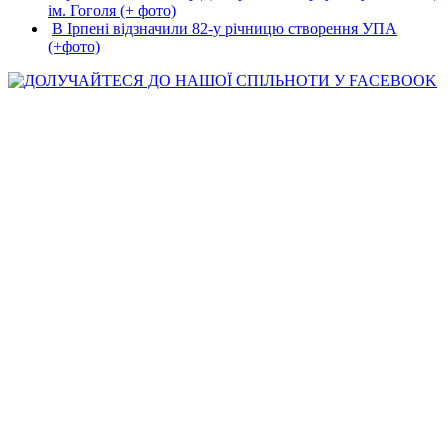
ім. Гоголя (+ фото)
В Ірпені відзначили 82-у річницю створення УПА
(+фото)