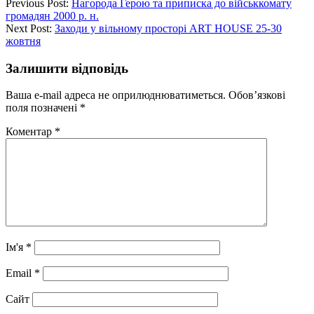
Previous Post:
Нагорода Герою та приписка до військкомату
громадян 2000 р. н.
Next Post:
Заходи у вільному просторі ART HOUSE 25-30
жовтня
Залишити відповідь
Ваша e-mail адреса не оприлюднюватиметься.
Обов’язкові
поля позначені
*
Коментар
*
Ім'я
*
Email
*
Сайт