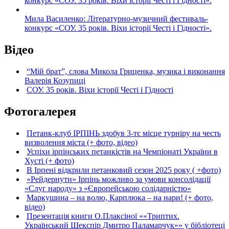
конкурс «СОУ. 35 років. Віхи історії Честі і Гідності».
Мила Василенко: Літературно-музичний фестиваль-
конкурс «СОУ. 35 років. Віхи історії Честі і Гідності».
Відео
“Мій брат”, слова Микола Гриценка, музика і виконання
Валерія Козупиці
СОУ. 35 років. Віхи історії Честі і Гідності
Фотогалерея
Петанк-клуб ІРПІНЬ здобув 3-тє місце турніру на честь
визволення міста (+ фото, відео)
Успіхи ірпінських петанкістів на Чемпіонаті України в
Хусті (+ фото)
В Ірпені відкрили петанковий сезон 2025 року ( +фото)
«Рейдернути» Ірпінь можливо за умови консолідації
«Слуг народу» з «Європейською солідарністю»
Маркушина – на волю, Карплюка – на нари! (+ фото,
відео)
Презентація книги О.Плаксіної ««Триптих.
Український Шекспір Дмитро Паламарчук»» у бібліотеці