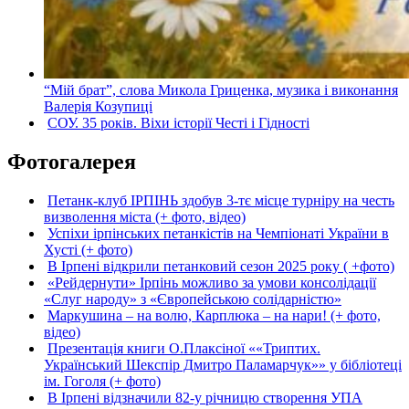
“Мій брат”, слова Микола Гриценка, музика і виконання
Валерія Козупиці
СОУ. 35 років. Віхи історії Честі і Гідності
Фотогалерея
Петанк-клуб ІРПІНЬ здобув 3-тє місце турніру на честь
визволення міста (+ фото, відео)
Успіхи ірпінських петанкістів на Чемпіонаті України в
Хусті (+ фото)
В Ірпені відкрили петанковий сезон 2025 року ( +фото)
«Рейдернути» Ірпінь можливо за умови консолідації
«Слуг народу» з «Європейською солідарністю»
Маркушина – на волю, Карплюка – на нари! (+ фото,
відео)
Презентація книги О.Плаксіної ««Триптих.
Український Шекспір Дмитро Паламарчук»» у бібліотеці
ім. Гоголя (+ фото)
В Ірпені відзначили 82-у річницю створення УПА