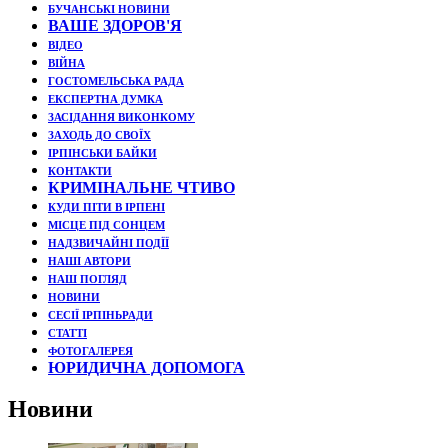
БУЧАНСЬКІ НОВИНИ
ВАШЕ ЗДОРОВ'Я
ВІДЕО
ВІЙНА
ГОСТОМЕЛЬСЬКА РАДА
ЕКСПЕРТНА ДУМКА
ЗАСІДАННЯ ВИКОНКОМУ
ЗАХОДЬ ДО СВОЇХ
ІРПІНСЬКИ БАЙКИ
КОНТАКТИ
КРИМІНАЛЬНЕ ЧТИВО
КУДИ ПІТИ В ІРПЕНІ
МІСЦЕ ПІД СОНЦЕМ
НАДЗВИЧАЙНІ ПОДЇЇ
НАШІ АВТОРИ
НАШ ПОГЛЯД
НОВИНИ
СЕСІЇ ІРПІНЬРАДИ
СТАТТІ
ФОТОГАЛЕРЕЯ
ЮРИДИЧНА ДОПОМОГА
Новини