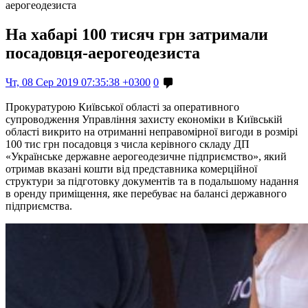
аерогеодезиста
На хабарі 100 тисяч грн затримали
посадовця-аерогеодезиста
Чт, 08 Сер 2019 07:35:38 +0300
0
Прокуратурою Київської області за оперативного
супроводження Управління захисту економіки в Київській
області викрито на отриманні неправомірної вигоди в розмірі
100 тис грн посадовця з числа керівного складу ДП
«Українське державне аерогеодезичне підприємство», який
отримав вказані кошти від представника комерційної
структури за підготовку документів та в подальшому надання
в оренду приміщення, яке перебуває на балансі державного
підприємства.