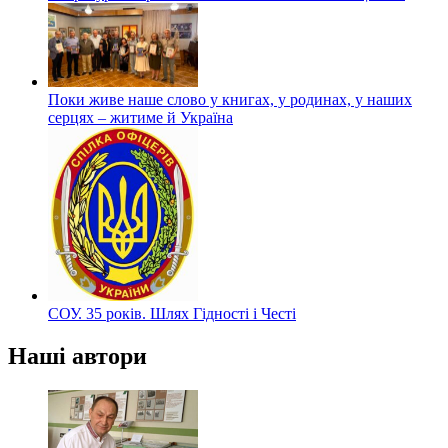
Поки живе наше слово у книгах, у родинах, у наших
серцях – житиме й Україна
СОУ. 35 років. Шлях Гідності і Честі
Наші автори