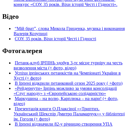
конкурс «СОУ. 35 років. Віхи історії Честі і Гідності».
Відео
“Мій брат”, слова Микола Гриценка, музика і виконання
Валерія Козупиці
СОУ. 35 років. Віхи історії Честі і Гідності
Фотогалерея
Петанк-клуб ІРПІНЬ здобув 3-тє місце турніру на честь
визволення міста (+ фото, відео)
Успіхи ірпінських петанкістів на Чемпіонаті України в
Хусті (+ фото)
В Ірпені відкрили петанковий сезон 2025 року ( +фото)
«Рейдернути» Ірпінь можливо за умови консолідації
«Слуг народу» з «Європейською солідарністю»
Маркушина – на волю, Карплюка – на нари! (+ фото,
відео)
Презентація книги О.Плаксіної ««Триптих.
Український Шекспір Дмитро Паламарчук»» у бібліотеці
ім. Гоголя (+ фото)
В Ірпені відзначили 82-у річницю створення УПА