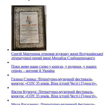
Сергій Мартинюк отримав відзнаку жюрі Всеукраїнської
літературної премії імені Михайла Слабошпицького
Поки живе наше слово у книгах, у родинах, у наших
серцях – житиме й Україна
Галина Сливка: Літературно-музичний фестиваль-
конкурс «СОУ. 35 років. Віхи історії Честі і Гідності».
Віктор Кучерук: Літературно-музичний фестиваль-
конкурс «СОУ. 35 років. Віхи історії Честі і Гідності».
Мила Василенко: Літературно-музичний фестиваль-