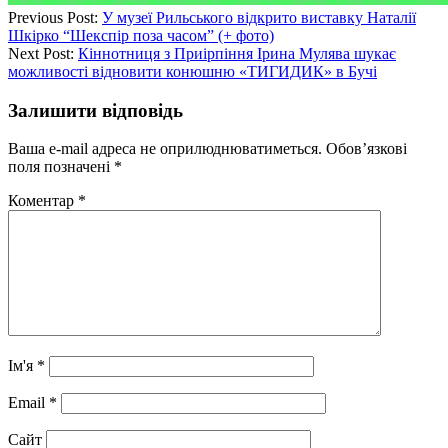
Previous Post:
У музеї Рильського відкрито виставку Наталії
Шкірко “Шекспір поза часом” (+ фото)
Next Post:
Кіннотниця з Приірпіння Ірина Мулява шукає
можливості відновити конюшню «ТИГИДИК» в Бучі
Залишити відповідь
Ваша e-mail адреса не оприлюднюватиметься.
Обов’язкові
поля позначені
*
Коментар
*
Ім'я
*
Email
*
Сайт