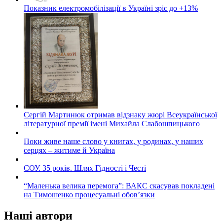
Показник електромобілізації в Україні зріс до +13%
Сергій Мартинюк отримав відзнаку жюрі Всеукраїнської
літературної премії імені Михайла Слабошпицького
Поки живе наше слово у книгах, у родинах, у наших
серцях – житиме й Україна
СОУ. 35 років. Шлях Гідності і Честі
“Маленька велика перемога”: ВАКС скасував покладені
на Тимошенко процесуальні обов’язки
Наші автори