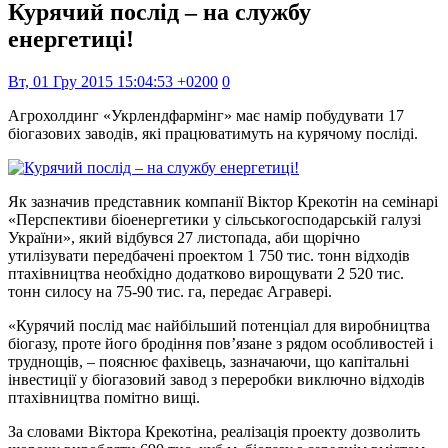
Курячий послід – на службу
енергетиці!
Вт, 01 Гру 2015 15:04:53 +0200
0
Агрохолдинг «Укрлендфармінг» має намір побудувати 17
біогазових заводів, які працюватимуть на курячому посліді.
Як зазначив представник компанії Віктор Крекотін на семінарі
«Перспективи біоенергетики у сільськогосподарській галузі
України», який відбувся 27 листопада, аби щорічно
утилізувати передбачені проектом 1 750 тис. тонн відходів
птахівництва необхідно додатково вирощувати 2 520 тис.
тонн силосу на 75-90 тис. га, передає Агравері.
«Курячий послід має найбільший потенціал для виробництва
біогазу, проте його бродіння пов’язане з рядом особливостей і
труднощів, – пояснює фахівець, зазначаючи, що капітальні
інвестиції у біогазовий завод з переробки виключно відходів
птахівництва помітно вищі.
За словами Віктора Крекотіна, реалізація проекту дозволить