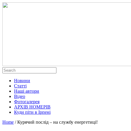
Новини
Статті
Наші автори
Відео
Фотогалерея
АРХІВ НОМЕРІВ
Куди піти в Ірпені
Home
/
Курячий послід – на службу енергетиці!