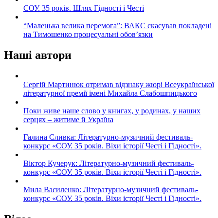
СОУ. 35 років. Шлях Гідності і Честі
“Маленька велика перемога”: ВАКС скасував покладені
на Тимошенко процесуальні обов’язки
Наші автори
Сергій Мартинюк отримав відзнаку жюрі Всеукраїнської
літературної премії імені Михайла Слабошпицького
Поки живе наше слово у книгах, у родинах, у наших
серцях – житиме й Україна
Галина Сливка: Літературно-музичний фестиваль-
конкурс «СОУ. 35 років. Віхи історії Честі і Гідності».
Віктор Кучерук: Літературно-музичний фестиваль-
конкурс «СОУ. 35 років. Віхи історії Честі і Гідності».
Мила Василенко: Літературно-музичний фестиваль-
конкурс «СОУ. 35 років. Віхи історії Честі і Гідності».