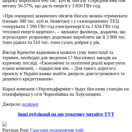
щороку виробляти 690 тис. куб м. біогазу з середнім вмістом
метану 56-57%, що дасть енергії у 3 850 ГВт·год.
«При очищенні зазначених обсягів біогазу можна отримувати
близько 380 тис. куб м. біометану і у газопоршневих ТЕЦ
генерувати 1 596 ГВт·год електроенергії та 1 634 ГВт·год
теплової енергії щорічно», – зауважує фахівець, додаючи, що
агрохолдинг розраховує додатково виробляти ще й 3 900 тис.
тонн рідких та 510 тис. тонн сухих добрив у рік.
Віктор Крекотін відмовився назвати суму інвестиції та
терміни, необхідні для зведення 17 біогазових заводів на
курячому посліді. «Економічні та політичні реалії коригують
плани компанії, – підкреслив він. – Для такого дорогого
проекту в Україні важко знайти джерело довгострокового та
дешевого кредитування».
Наразі компанія «Укрлендфармінг» будує біогазову станцію на
птахофабриці у селі Чорнобаївка на Херсонщині.
Джерело:
ecotown
Інші публікації на цю тематику читайте ТУТ
Previous Post:
Сьогодні подорожчав хліб