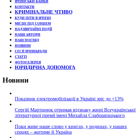
ІРПІНСЬКИ БАЙКИ
КОНТАКТИ
КРИМІНАЛЬНЕ ЧТИВО
КУДИ ПІТИ В ІРПЕНІ
МІСЦЕ ПІД СОНЦЕМ
НАДЗВИЧАЙНІ ПОДЇЇ
НАШІ АВТОРИ
НАШ ПОГЛЯД
НОВИНИ
СЕСІЇ ІРПІНЬРАДИ
СТАТТІ
ФОТОГАЛЕРЕЯ
ЮРИДИЧНА ДОПОМОГА
Новини
Показник електромобілізації в Україні зріс до +13%
Сергій Мартинюк отримав відзнаку жюрі Всеукраїнської
літературної премії імені Михайла Слабошпицького
Поки живе наше слово у книгах, у родинах, у наших
серцях – житиме й Україна