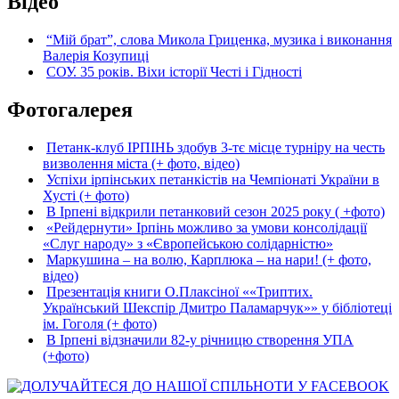
Відео
“Мій брат”, слова Микола Гриценка, музика і виконання
Валерія Козупиці
СОУ. 35 років. Віхи історії Честі і Гідності
Фотогалерея
Петанк-клуб ІРПІНЬ здобув 3-тє місце турніру на честь
визволення міста (+ фото, відео)
Успіхи ірпінських петанкістів на Чемпіонаті України в
Хусті (+ фото)
В Ірпені відкрили петанковий сезон 2025 року ( +фото)
«Рейдернути» Ірпінь можливо за умови консолідації
«Слуг народу» з «Європейською солідарністю»
Маркушина – на волю, Карплюка – на нари! (+ фото,
відео)
Презентація книги О.Плаксіної ««Триптих.
Український Шекспір Дмитро Паламарчук»» у бібліотеці
ім. Гоголя (+ фото)
В Ірпені відзначили 82-у річницю створення УПА
(+фото)