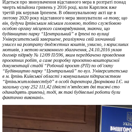
Йдеться про звинувачення відставного мера в розтраті понад
чверть мільйона гривень у 2016 році, коли Карплюк вже
третій рік керував Ірпенем. В обвинувальному акті ще в
лютому 2020 року відставного мера звинуватили
«в тому, що
він, будучи Ірпінським міським головою, тобто службовою
особою органу місцевого самоврядування, знаючи, що
будівництво парку “Центральний” в Ірпені по вулиці
Університетській завершене, реалізуючи свій злочинний
умисел на розтрату бюджетних коштів, умисно, з корисливих
мотивів, з метою незаконного збагачення, 24.10.2016 уклав
договір підряду № 12/09 П/596, яким передбачено проведення
проєктних робіт, а саме розробку проєктно-кошторисної
документації стадії “Робочий проєкт (РП) по об’єкту
“Будівництво парку “Центральний” по вул. Університетська
в м. Ірпінь Київської області з комунальним підприємством
“Ірпіньжитлоінвестбуд” в особі директора Дворнікова І.Є. на
загальну суму 252 111,42 (двісті п’ятдесят дві тисячі сто
одинадцять гривень), тоді, як такі будівельні роботи були
фактично виконані».