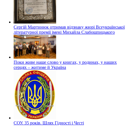
Сергій Мартинюк отримав відзнаку жюрі Всеукраїнської
літературної премії імені Михайла Слабошпицького
Поки живе наше слово у книгах, у родинах, у наших
серцях – житиме й Україна
СОУ. 35 років. Шлях Гідності і Честі