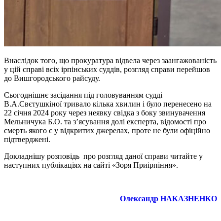
Внаслідок того, що прокуратура відвела через заангажованість
у цій справі всіх ірпінських суддів, розгляд справи перейшов
до Вишгородського райсуду.
Сьогоднішнє засідання під головуванням судді
В.А.Свєтушкіної тривало кілька хвилин і було перенесено на
22 січня 2024 року через неявку свідка з боку звинувачення
Мельничука Б.О. та з’ясування долі експерта, відомості про
смерть якого є у відкритих джерелах, проте не були офіційно
підтверджені.
Докладнішу розповідь про розгляд даної справи читайте у
наступних публікаціях на сайті «Зоря Приірпіння».
Олександр НАКАЗНЕНКО