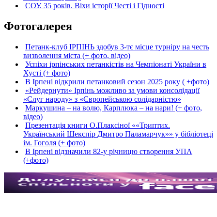
СОУ. 35 років. Віхи історії Честі і Гідності
Фотогалерея
Петанк-клуб ІРПІНЬ здобув 3-тє місце турніру на честь
визволення міста (+ фото, відео)
Успіхи ірпінських петанкістів на Чемпіонаті України в
Хусті (+ фото)
В Ірпені відкрили петанковий сезон 2025 року ( +фото)
«Рейдернути» Ірпінь можливо за умови консолідації
«Слуг народу» з «Європейською солідарністю»
Маркушина – на волю, Карплюка – на нари! (+ фото,
відео)
Презентація книги О.Плаксіної ««Триптих.
Український Шекспір Дмитро Паламарчук»» у бібліотеці
ім. Гоголя (+ фото)
В Ірпені відзначили 82-у річницю створення УПА
(+фото)