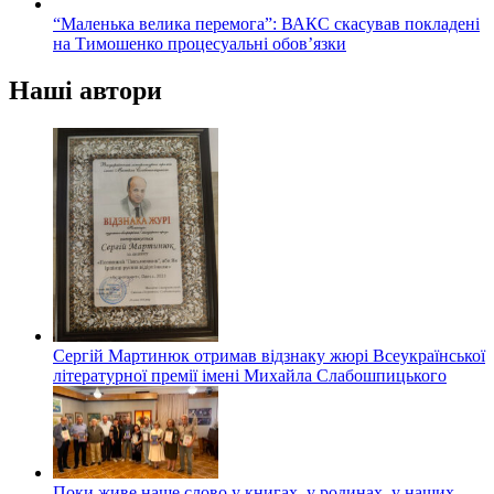
“Маленька велика перемога”: ВАКС скасував покладені
на Тимошенко процесуальні обов’язки
Наші автори
Сергій Мартинюк отримав відзнаку жюрі Всеукраїнської
літературної премії імені Михайла Слабошпицького
Поки живе наше слово у книгах, у родинах, у наших