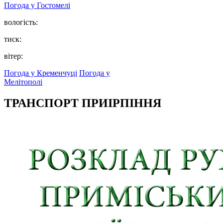
Погода у
Гостомелі
вологість:
тиск:
вітер:
Погода у Кременчуці
Погода у
Мелітополі
ТРАНСПОРТ ПРИІРПІННЯ