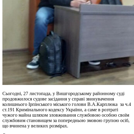
Сьогодні, 27 листопада, у Вишгородському районному суді
продовжилося судове засідання у справі звинувачення
колишнього Ірпінського міського голови В.А.Карплюка за ч.4
ст.191 Кримінального кодексу України, а саме в розтраті
чужого майна шляхом зловживання службовою особою своїм
службовим становищем за попередньою змовою групою осіб,
що вчинена у великих розмірах.