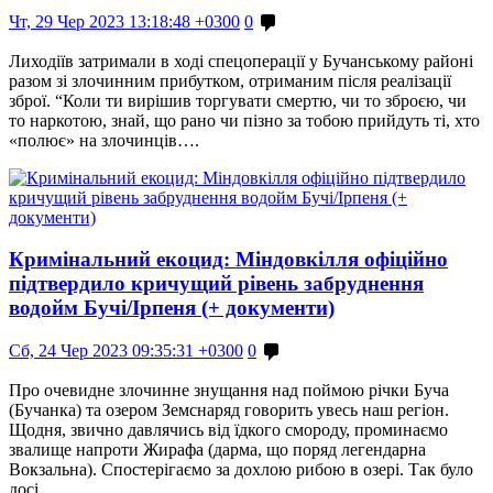
Чт, 29 Чер 2023 13:18:48 +0300
0
Лиходіїв затримали в ході спецоперації у Бучанському районі
разом зі злочинним прибутком, отриманим після реалізації
зброї. “Коли ти вирішив торгувати смертю, чи то зброєю, чи
то наркотою, знай, що рано чи пізно за тобою прийдуть ті, хто
«полює» на злочинців….
Кримінальний екоцид: Міндовкілля офіційно
підтвердило кричущий рівень забруднення
водойм Бучі/Ірпеня (+ документи)
Сб, 24 Чер 2023 09:35:31 +0300
0
Про очевидне злочинне знущання над поймою річки Буча
(Бучанка) та озером Земснаряд говорить увесь наш регіон.
Щодня, звично давлячись від їдкого смороду, проминаємо
звалище напроти Жирафа (дарма, що поряд легендарна
Вокзальна). Спостерігаємо за дохлою рибою в озері. Так було
досі….