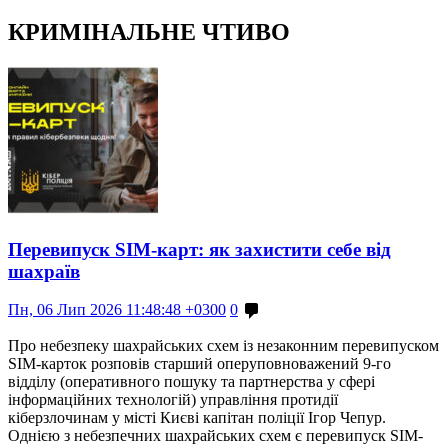
КРИМІНАЛЬНЕ ЧТИВО
Перевипуск SIM-карт: як захистити себе від
шахраїв
Пн, 06 Лип 2026 11:48:48 +0300
0
Про небезпеку шахрайських схем із незаконним перевипуском
SIM-карток розповів старший оперуповноважений 9-го
відділу (оперативного пошуку та партнерства у сфері
інформаційних технологій) управління протидії
кіберзлочинам у місті Києві капітан поліції Ігор Чепур.
Однією з небезпечних шахрайських схем є перевипуск SIM-