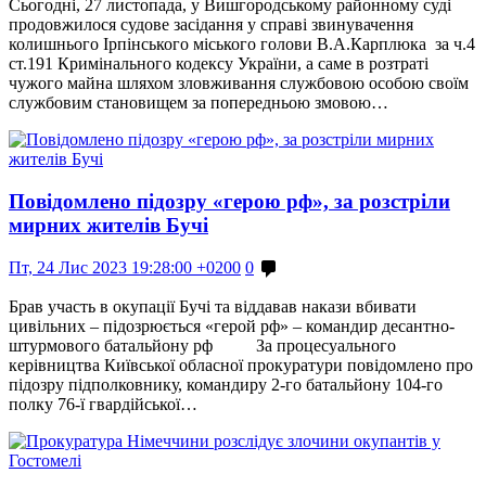
Сьогодні, 27 листопада, у Вишгородському районному суді
продовжилося судове засідання у справі звинувачення
колишнього Ірпінського міського голови В.А.Карплюка за ч.4
ст.191 Кримінального кодексу України, а саме в розтраті
чужого майна шляхом зловживання службовою особою своїм
службовим становищем за попередньою змовою…
Повідомлено підозру «герою рф», за розстріли
мирних жителів Бучі
Пт, 24 Лис 2023 19:28:00 +0200
0
Брав участь в окупації Бучі та віддавав накази вбивати
цивільних – підозрюється «герой рф» – командир десантно-
штурмового батальйону рф За процесуального
керівництва Київської обласної прокуратури повідомлено про
підозру підполковнику, командиру 2-го батальйону 104-го
полку 76-ї гвардійської…