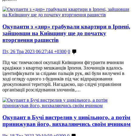
Окупанти з «днр» грабували квартири в Ірпені,
зайшовши на Київщину ще до початку
вторгнення рашистів
Пт, 26 Тра 2023 06:27:44 +0300
0
Під час тимчасової окупації Київщини фігуранти вчиняли
крадіжки з квартир мешканців Ірпеня. Злочинців вдалось
ідентифікувати за слідами пальців рук, які були вилучені в
ході огляду одного з будинків під час відпрацювання
деокупованої території. Нагадаємо, що слідчі управління
організації розслідування злочинів,…
Окупант в Бучі вистрелив у цивільного, а потім
принижував його, вихваляючись своїм вчинком
Чт, 18 Тра 2023 20:10:50 +0300
0