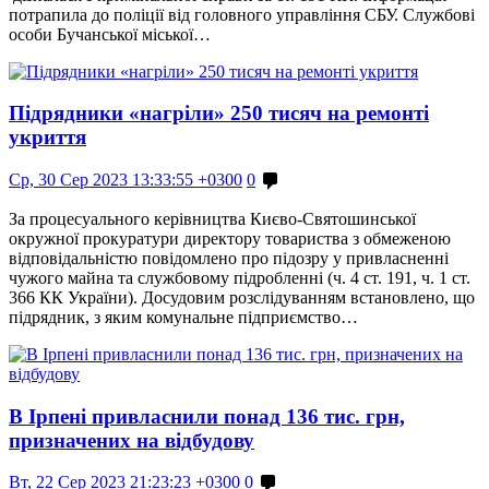
потрапила до поліції від головного управління СБУ. Службові
особи Бучанської міської…
Підрядники «нагріли» 250 тисяч на ремонті
укриття
Ср, 30 Сер 2023 13:33:55 +0300
0
За процесуального керівництва Києво-Святошинської
окружної прокуратури директору товариства з обмеженою
відповідальністю повідомлено про підозру у привласненні
чужого майна та службовому підробленні (ч. 4 ст. 191, ч. 1 ст.
366 КК України). Досудовим розслідуванням встановлено, що
підрядник, з яким комунальне підприємство…
В Ірпені привласнили понад 136 тис. грн,
призначених на відбудову
Вт, 22 Сер 2023 21:23:23 +0300
0