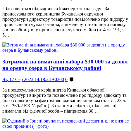
Підозрюються підрядник та інженер з технагляду За
процесуального керівництва Бучанської окружної
прокуратури директору товариства повідомлено про підозру у
привласненні чужого майна, а інженеру з технічного нагляду
– в пособництві у привласненні чужого майна (ч. 4 ст. 191, ч.
5…
Затримані на вимаганні хабара $30 000 за дозвіл
на оренду озера в Бучанському районі
Чт, 17 Сер 2023 14:18:24 +0300
0
За процесуального керівництва Київської обласної
прокуратури викрито та повідомлено про підозру адвокату та
його спільнику за фактом зловживання впливом (ч. 2 ст. 28 ч.
3 ст. 369-2 КК України). За даними слідства, підозрювані
вимагали від фізичної особи – підприємця 30…