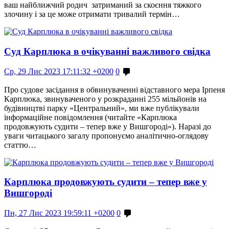
ваш найближчий родич затриманий за скоєння тяжкого
злочину і за це може отримати тривалий термін…
Суд Карплюка в очікуванні важливого свідка
Ср, 29 Лис 2023 17:11:32 +0200
0
Про судове засідання в обвинуваченні відставного мера Ірпеня
Карплюка, звинуваченого у розкраданні 255 мільйонів на
будівництві парку «Центральний», ми вже публікували
інформаційне повідомлення (читайте «Карплюка
продовжують судити – тепер вже у Вишгороді»). Наразі до
уваги читацького загалу пропонуємо аналітично-оглядову
статтю…
Карплюка продовжують судити – тепер вже у
Вишгороді
Пн, 27 Лис 2023 19:59:11 +0200
0