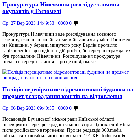
Прокуратура Німеччини розслідує злочини
окупантів у Гостомелі
Ср, 27 Вер 2023 14:49:53 +0300
0
Прокуратура Німеччини веде розслідування воєнного
злочину, скоєного російськими військовими у місті Гостомель
на Київщині у березні минулого року. Берлін проявляє
зацікавленість до тодішніх дій росіян, бо серед постраждалих
був громадянин Німеччини. Розслідування прокуратура
почала в середині липня. Про це повідомляє…
Поліція перевірятиме відремонтовані будинки на
предмет розкрадання коштів на відновлення
Ср, 06 Вер 2023 09:40:35 +0300
0
Посадовців Бучанської міської ради Київської області
перевіряють через розкрадання коштів при відновленні міста
після російського вторгнення. Про це редакція 368.media
дізналася з кримінальної справи за ст. 191 КК. Інформація