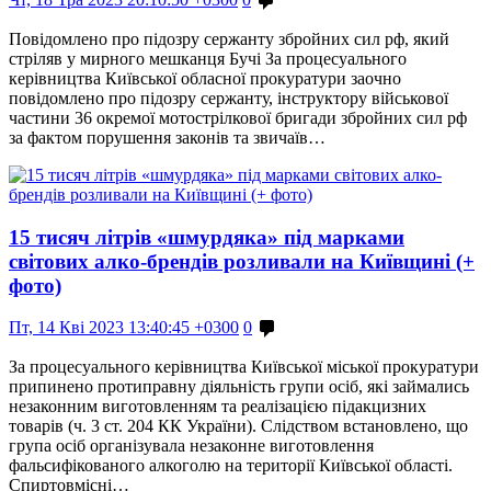
Повідомлено про підозру сержанту збройних сил рф, який
стріляв у мирного мешканця Бучі За процесуального
керівництва Київської обласної прокуратури заочно
повідомлено про підозру сержанту, інструктору військової
частини 36 окремої мотострілкової бригади збройних сил рф
за фактом порушення законів та звичаїв…
15 тисяч літрів «шмурдяка» під марками
світових алко-брендів розливали на Київщині (+
фото)
Пт, 14 Кві 2023 13:40:45 +0300
0
За процесуального керівництва Київської міської прокуратури
припинено протиправну діяльність групи осіб, які займались
незаконним виготовленням та реалізацією підакцизних
товарів (ч. 3 ст. 204 КК України). Слідством встановлено, що
група осіб організувала незаконне виготовлення
фальсифікованого алкоголю на території Київської області.
Спиртовмісні…