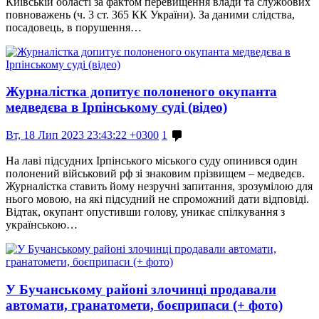
Київській області за фактом перевищення влади та службових
повноважень (ч. 3 ст. 365 КК України). За даними слідства,
посадовець, в порушення…
Журналістка допитує полоненого окупанта
медведєва в Ірпінському суді (відео)
Вт, 18 Лип 2023 23:43:22 +0300
1
На лаві підсудних Ірпінського міського суду опинився один
полонений військовий рф зі знаковим прізвищем – медведєв.
Журналістка ставить йому незручні запитання, зрозумілою для
нього мовою, на які підсудний не спроможний дати відповіді.
Відтак, окупант опустивши голову, уникає спілкування з
українською…
У Бучанському районі злочинці продавали
автомати, гранатомети, боєприпаси (+ фото)