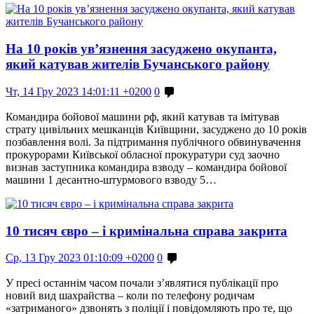
На 10 років ув’язнення засуджено окупанта,
який катував жителів Бучанського району
Чт, 14 Гру 2023 14:01:11 +0200
0
Командира бойової машини рф, який катував та імітував
страту цивільних мешканців Київщини, засуджено до 10 років
позбавлення волі. За підтримання публічного обвинувачення
прокурорами Київської обласної прокуратури суд заочно
визнав заступника командира взводу – командира бойової
машини 1 десантно-штурмового взводу 5…
10 тисяч євро – і кримінальна справа закрита
Ср, 13 Гру 2023 01:10:09 +0200
0
У пресі останнім часом почали з’являтися публікації про
новий вид шахрайства – коли по телефону родичам
«затриманого» дзвонять з поліції і повідомляють про те, що