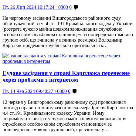
Пт, 26 Лип 2024 10:17:24 +0300
0
На черговому засіданні Вишгородського районного суду
обвинувачений за ч. 4 ст. 191 Кримінального кодексу України
(розтрата чужого майна шляхом зловживання службовою
особою своїм службовим становищем за попередньою змовою
групою осіб, що вчинена у великих розмірах) Володимир
Карплюк продемонстрував свою оригінальність…
Судове засідання у справі Карплюка перенесене
через проблеми з інтернетом
Пт, 14 Чер 2024 09:40:27 +0300
0
12 червня у Вишгородському районному суді продовжився
розгляд справи по звинуваченню екс-мера Ірпеня Карплюка за
ч.4 ст.191 Кримінального кодексу України. Йому
інкримінують розтрату чужого майна шляхом зловживання
службовою особою своїм службовим становищем за
попередньою змовою групою осіб, що вчинена у…