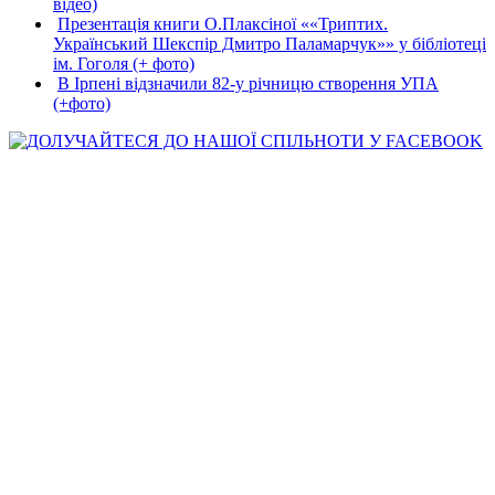
відео)
Презентація книги О.Плаксіної ««Триптих.
Український Шекспір Дмитро Паламарчук»» у бібліотеці
ім. Гоголя (+ фото)
В Ірпені відзначили 82-у річницю створення УПА
(+фото)