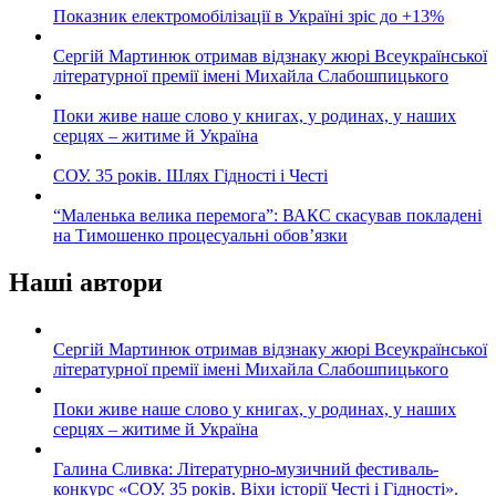
Показник електромобілізації в Україні зріс до +13%
Сергій Мартинюк отримав відзнаку жюрі Всеукраїнської
літературної премії імені Михайла Слабошпицького
Поки живе наше слово у книгах, у родинах, у наших
серцях – житиме й Україна
СОУ. 35 років. Шлях Гідності і Честі
“Маленька велика перемога”: ВАКС скасував покладені
на Тимошенко процесуальні обов’язки
Наші автори
Сергій Мартинюк отримав відзнаку жюрі Всеукраїнської
літературної премії імені Михайла Слабошпицького
Поки живе наше слово у книгах, у родинах, у наших
серцях – житиме й Україна
Галина Сливка: Літературно-музичний фестиваль-
конкурс «СОУ. 35 років. Віхи історії Честі і Гідності».