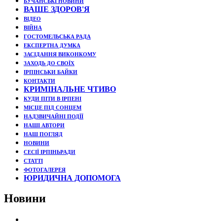
БУЧАНСЬКІ НОВИНИ
ВАШЕ ЗДОРОВ'Я
ВІДЕО
ВІЙНА
ГОСТОМЕЛЬСЬКА РАДА
ЕКСПЕРТНА ДУМКА
ЗАСІДАННЯ ВИКОНКОМУ
ЗАХОДЬ ДО СВОЇХ
ІРПІНСЬКИ БАЙКИ
КОНТАКТИ
КРИМІНАЛЬНЕ ЧТИВО
КУДИ ПІТИ В ІРПЕНІ
МІСЦЕ ПІД СОНЦЕМ
НАДЗВИЧАЙНІ ПОДЇЇ
НАШІ АВТОРИ
НАШ ПОГЛЯД
НОВИНИ
СЕСІЇ ІРПІНЬРАДИ
СТАТТІ
ФОТОГАЛЕРЕЯ
ЮРИДИЧНА ДОПОМОГА
Новини