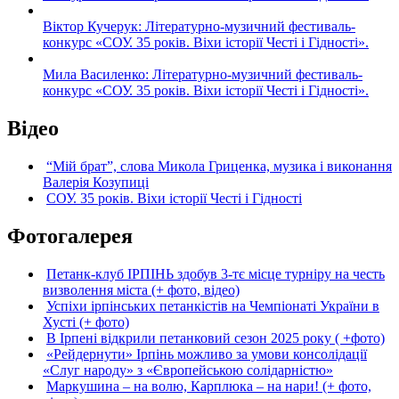
Віктор Кучерук: Літературно-музичний фестиваль-
конкурс «СОУ. 35 років. Віхи історії Честі і Гідності».
Мила Василенко: Літературно-музичний фестиваль-
конкурс «СОУ. 35 років. Віхи історії Честі і Гідності».
Відео
“Мій брат”, слова Микола Гриценка, музика і виконання
Валерія Козупиці
СОУ. 35 років. Віхи історії Честі і Гідності
Фотогалерея
Петанк-клуб ІРПІНЬ здобув 3-тє місце турніру на честь
визволення міста (+ фото, відео)
Успіхи ірпінських петанкістів на Чемпіонаті України в
Хусті (+ фото)
В Ірпені відкрили петанковий сезон 2025 року ( +фото)
«Рейдернути» Ірпінь можливо за умови консолідації
«Слуг народу» з «Європейською солідарністю»
Маркушина – на волю, Карплюка – на нари! (+ фото,