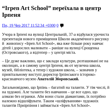
“Irpen Art School” переїхала в центр
Ірпеня
Пн, 19 Чер 2017 11:52:34 +0300
0
Учора в Ірпені на вулиці Центральній, 37-а відбулася урочиста
презентація нового приміщення Школи академічного рисунку
й живопису «Irpen Art School», яка вже більше року навчає
дітей і дорослих малювати – раніше на вулиці Єрощенка
(Островського), а відтепер – у центрі міста.
– Це дуже важливо, що є заклади культури, розташовані не на
околицях, а в самому центрі Ірпеня, як-от музична школа,
музей, бібліотека, а тепер і художня школа, – зазначив у
привітальному виступі директор Ірпінського історико-
краєзнавчого музею
Анатолій Зборовський.
Загальновідомо, що Ірпінь – багатий на таланти. У тім числі, й
на художні. Але таланти без навчання – це все одно, що
алмази без огранки. Аби вони стали діамантами, їх потрібно
належно відшліфувати. Таким «шліфуванням» художніх
талантів Приірпіння і займається «Irpen Art School».