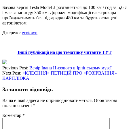
Базова версія Tesla Model 3 розганяється до 100 км / год за 5,6 с
і має запас ходу 350 км. Дорожчі модифікації електрокара
проїжджатимуть без підзарядки 480 км та будуть оснащені
автопілотом.
Джерело:
ecotown
Інші публікації на цю тематику читайте ТУТ
Previous Post:
Вечір Івана Низового в Ірпінському музеї
Next Post:
«КЛЕЄННЯ» ПЕТИЦІЙ ПРО «РОЗІРВАННЯ»
КАРПЛЮКА
Залишити відповідь
Ваша e-mail адреса не оприлюднюватиметься.
Обов’язкові
поля позначені
*
Коментар
*