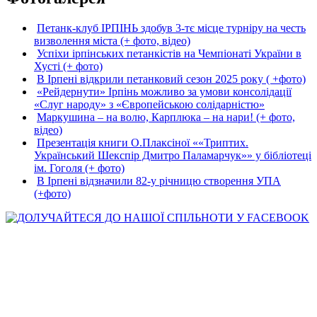
Петанк-клуб ІРПІНЬ здобув 3-тє місце турніру на честь
визволення міста (+ фото, відео)
Успіхи ірпінських петанкістів на Чемпіонаті України в
Хусті (+ фото)
В Ірпені відкрили петанковий сезон 2025 року ( +фото)
«Рейдернути» Ірпінь можливо за умови консолідації
«Слуг народу» з «Європейською солідарністю»
Маркушина – на волю, Карплюка – на нари! (+ фото,
відео)
Презентація книги О.Плаксіної ««Триптих.
Український Шекспір Дмитро Паламарчук»» у бібліотеці
ім. Гоголя (+ фото)
В Ірпені відзначили 82-у річницю створення УПА
(+фото)