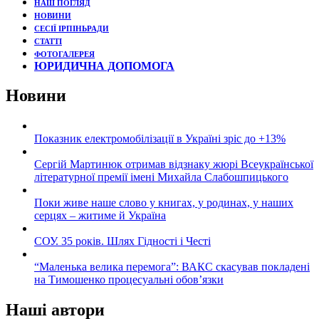
НАШ ПОГЛЯД
НОВИНИ
СЕСІЇ ІРПІНЬРАДИ
СТАТТІ
ФОТОГАЛЕРЕЯ
ЮРИДИЧНА ДОПОМОГА
Новини
Показник електромобілізації в Україні зріс до +13%
Сергій Мартинюк отримав відзнаку жюрі Всеукраїнської
літературної премії імені Михайла Слабошпицького
Поки живе наше слово у книгах, у родинах, у наших
серцях – житиме й Україна
СОУ. 35 років. Шлях Гідності і Честі
“Маленька велика перемога”: ВАКС скасував покладені
на Тимошенко процесуальні обов’язки
Наші автори