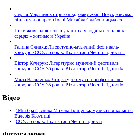
Сергій Мартинюк отримав відзнаку жюрі Всеукраїнської
літературної премії імені Михайла Слабошпицького
Поки живе наше слово у книгах, у родинах, у наших
серцях – житиме й Україна
Галина Сливка: Літературно-музичний фестиваль-
конкурс «СОУ. 35 років. Віхи історії Честі і Гідності».
Віктор Кучерук: Літературно-музичний фестиваль-
конкурс «СОУ. 35 років. Віхи історії Честі і Гідності».
Мила Василенко: Літературно-музичний фестиваль-
конкурс «СОУ. 35 років. Віхи історії Честі і Гідності».
Відео
“Мій брат”, слова Микола Гриценка, музика і виконання
Валерія Козупиці
СОУ. 35 років. Віхи історії Честі і Гідності
Фотогалерея