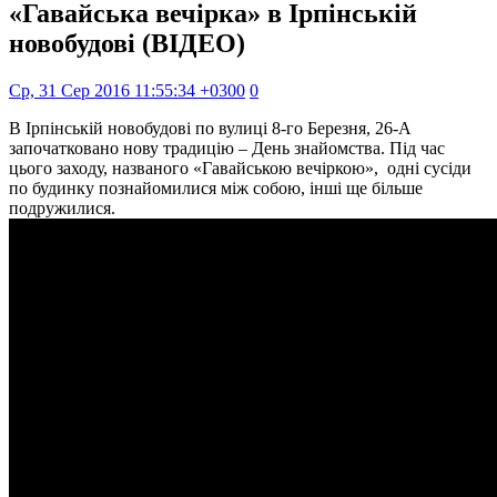
«Гавайська вечірка» в Ірпінській
новобудові (ВІДЕО)
Ср, 31 Сер 2016 11:55:34 +0300
0
В Ірпінській новобудові по вулиці 8-го Березня, 26-А
започатковано нову традицію – День знайомства. Під час
цього заходу, названого «Гавайською вечіркою», одні сусіди
по будинку познайомилися між собою, інші ще більше
подружилися.