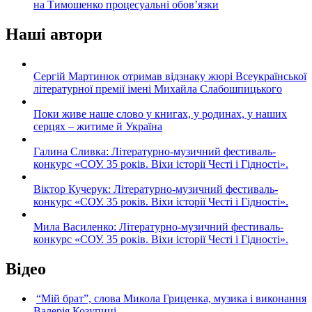
на Тимошенко процесуальні обов’язки
Наші автори
Сергій Мартинюк отримав відзнаку жюрі Всеукраїнської
літературної премії імені Михайла Слабошпицького
Поки живе наше слово у книгах, у родинах, у наших
серцях – житиме й Україна
Галина Сливка: Літературно-музичний фестиваль-
конкурс «СОУ. 35 років. Віхи історії Честі і Гідності».
Віктор Кучерук: Літературно-музичний фестиваль-
конкурс «СОУ. 35 років. Віхи історії Честі і Гідності».
Мила Василенко: Літературно-музичний фестиваль-
конкурс «СОУ. 35 років. Віхи історії Честі і Гідності».
Відео
“Мій брат”, слова Микола Гриценка, музика і виконання
Валерія Козупиці