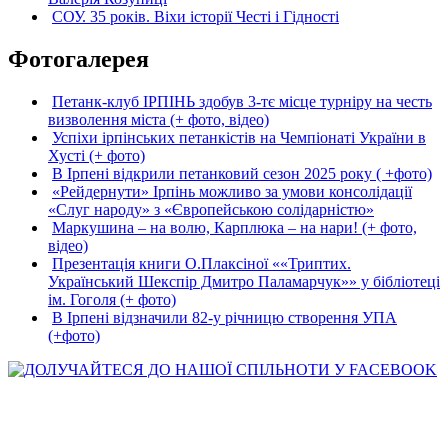
СОУ. 35 років. Віхи історії Честі і Гідності
Фотогалерея
Петанк-клуб ІРПІНЬ здобув 3-тє місце турніру на честь
визволення міста (+ фото, відео)
Успіхи ірпінських петанкістів на Чемпіонаті України в
Хусті (+ фото)
В Ірпені відкрили петанковий сезон 2025 року ( +фото)
«Рейдернути» Ірпінь можливо за умови консолідації
«Слуг народу» з «Європейською солідарністю»
Маркушина – на волю, Карплюка – на нари! (+ фото,
відео)
Презентація книги О.Плаксіної ««Триптих.
Український Шекспір Дмитро Паламарчук»» у бібліотеці
ім. Гоголя (+ фото)
В Ірпені відзначили 82-у річницю створення УПА
(+фото)