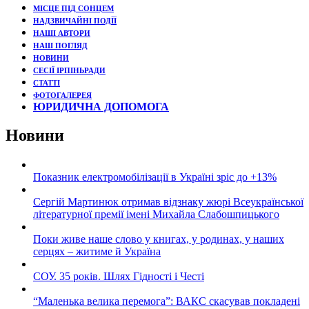
МІСЦЕ ПІД СОНЦЕМ
НАДЗВИЧАЙНІ ПОДЇЇ
НАШІ АВТОРИ
НАШ ПОГЛЯД
НОВИНИ
СЕСІЇ ІРПІНЬРАДИ
СТАТТІ
ФОТОГАЛЕРЕЯ
ЮРИДИЧНА ДОПОМОГА
Новини
Показник електромобілізації в Україні зріс до +13%
Сергій Мартинюк отримав відзнаку жюрі Всеукраїнської
літературної премії імені Михайла Слабошпицького
Поки живе наше слово у книгах, у родинах, у наших
серцях – житиме й Україна
СОУ. 35 років. Шлях Гідності і Честі
“Маленька велика перемога”: ВАКС скасував покладені