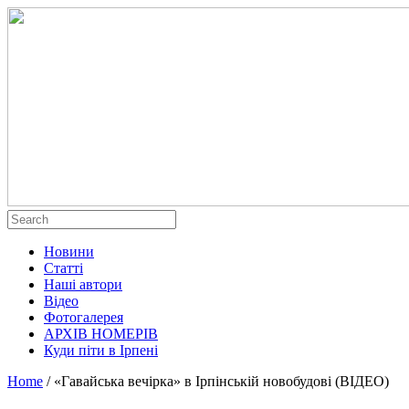
Новини
Статті
Наші автори
Відео
Фотогалерея
АРХІВ НОМЕРІВ
Куди піти в Ірпені
Home
/
«Гавайська вечірка» в Ірпінській новобудові (ВІДЕО)