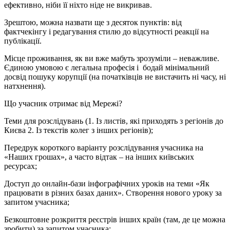
ефективно, ніби її ніхто ніде не викривав.
Зрештою, можна назвати ще з десяток пунктів: від
фактчекінгу і редагування стилю до відсутності реакції на
публікації.
Місце проживання, як ви вже мабуть зрозуміли – неважливе.
Єдиною умовою є легальна професія і бодай мінімальний
досвід пошуку корупції (на початківців не вистачить ні часу, ні
натхнення).
Що учасник отримає від Мережі?
Теми для розслідувань (1. Із листів, які приходять з регіонів до
Києва 2. Із текстів колег з інших регіонів);
Передрук короткого варіанту розслідування учасника на
«Наших грошах», а часто відтак – на інших київських
ресурсах;
Доступ до онлайн-бази інфографічних уроків на теми «Як
працювати в різних базах даних». Створення нового уроку за
запитом учасника;
Безкоштовне розкриття реєстрів інших країн (там, де це можна
зробити) за запитом учасника;