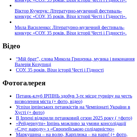
Віктор Кучерук: Літературно-музичний фестиваль-
конкурс «СОУ. 35 років. Віхи історії Честі і Гідності».
Мила Василенко: Літературно-музичний фестиваль-
конкурс «СОУ. 35 років. Віхи історії Честі і Гідності».
Відео
“Мій брат”, слова Микола Гриценка, музика і виконання
Валерія Козупиці
СОУ. 35 років. Віхи історії Честі і Гідності
Фотогалерея
Петанк-клуб ІРПІНЬ здобув 3-тє місце турніру на честь
визволення міста (+ фото, відео)
Успіхи ірпінських петанкістів на Чемпіонаті України в
Хусті (+ фото)
В Ірпені відкрили петанковий сезон 2025 року ( +фото)
«Рейдернути» Ірпінь можливо за умови консолідації
«Слуг народу» з «Європейською солідарністю»
Маркушина – на волю, Карплюка – на нари! (+ фото,