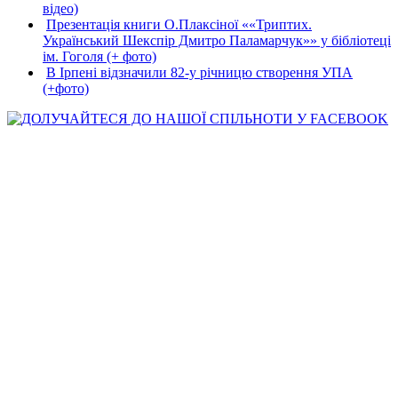
відео)
Презентація книги О.Плаксіної ««Триптих.
Український Шекспір Дмитро Паламарчук»» у бібліотеці
ім. Гоголя (+ фото)
В Ірпені відзначили 82-у річницю створення УПА
(+фото)