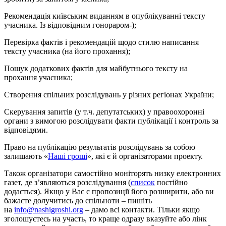
Рекомендація київським виданням в опублікуванні тексту
учасника. Із відповідним гонораром-);
Перевірка фактів і рекомендацій щодо стилю написання
тексту учасника (на його прохання);
Пошук додаткових фактів для майбутнього тексту на
прохання учасника;
Створення спільних розслідувань у різних регіонах України;
Скерування запитів (у т.ч. депутатських) у правоохоронні
органи з вимогою розслідувати факти публікації і контроль за
відповідями.
Право на публікацію результатів розслідувань за собою
залишають «
Наші гроші
», які є й організаторами проекту.
Також організатори самостійно моніторять низку електронних
газет, де з’являються розслідування (
список
постійно
додається). Якщо у Вас є пропозиції його розширити, або ви
бажаєте долучитись до спільноти – пишіть
на
info@nashigroshi.org
– дамо всі контакти. Тільки якщо
зголошуєтесь на участь, то краще одразу вказуйте або лінк