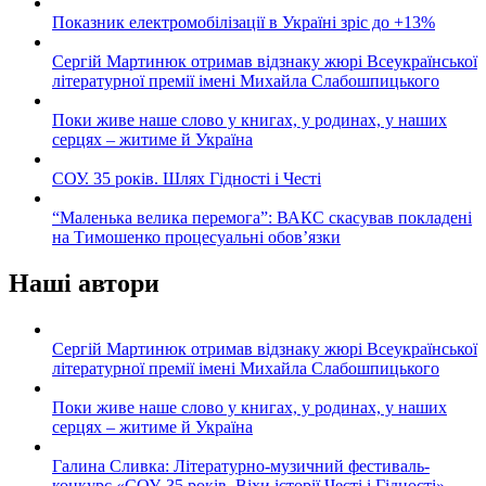
Показник електромобілізації в Україні зріс до +13%
Сергій Мартинюк отримав відзнаку жюрі Всеукраїнської
літературної премії імені Михайла Слабошпицького
Поки живе наше слово у книгах, у родинах, у наших
серцях – житиме й Україна
СОУ. 35 років. Шлях Гідності і Честі
“Маленька велика перемога”: ВАКС скасував покладені
на Тимошенко процесуальні обов’язки
Наші автори
Сергій Мартинюк отримав відзнаку жюрі Всеукраїнської
літературної премії імені Михайла Слабошпицького
Поки живе наше слово у книгах, у родинах, у наших
серцях – житиме й Україна
Галина Сливка: Літературно-музичний фестиваль-
конкурс «СОУ. 35 років. Віхи історії Честі і Гідності».