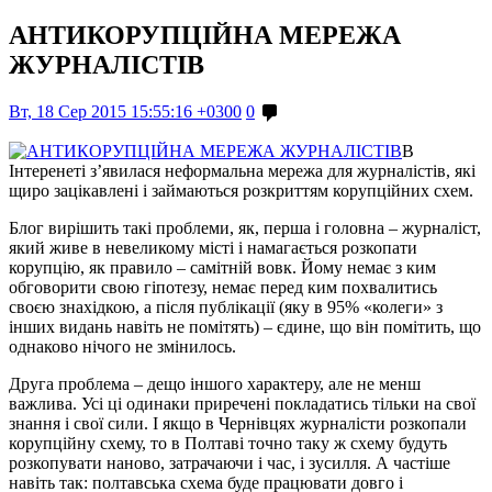
АНТИКОРУПЦІЙНА МЕРЕЖА
ЖУРНАЛІСТІВ
Вт, 18 Сер 2015 15:55:16 +0300
0
В
Інтеренеті з’явилася неформальна мережа для журналістів, які
щиро зацікавлені і займаються розкриттям корупційних схем.
Блог вирішить такі проблеми, як, перша і головна – журналіст,
який живе в невеликому місті і намагається розкопати
корупцію, як правило – самітній вовк. Йому немає з ким
обговорити свою гіпотезу, немає перед ким похвалитись
своєю знахідкою, а після публікації (яку в 95% «колеги» з
інших видань навіть не помітять) – єдине, що він помітить, що
однаково нічого не змінилось.
Друга проблема – дещо іншого характеру, але не менш
важлива. Усі ці одинаки приречені покладатись тільки на свої
знання і свої сили. І якщо в Чернівцях журналісти розкопали
корупційну схему, то в Полтаві точно таку ж схему будуть
розкопувати наново, затрачаючи і час, і зусилля. А частіше
навіть так: полтавська схема буде працювати довго і