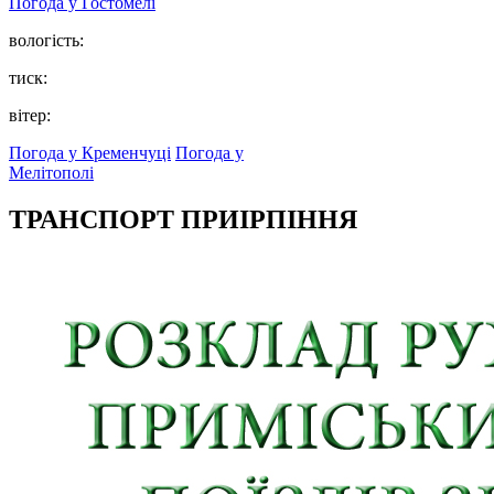
Погода у
Гостомелі
вологість:
тиск:
вітер:
Погода у Кременчуці
Погода у
Мелітополі
ТРАНСПОРТ ПРИІРПІННЯ