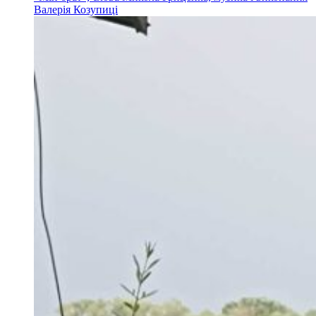
Валерія Козупиці