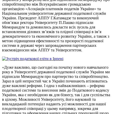
співробітництво між Всеукраїнською громадською
організацією «Асоціація платників податків України» та
Національним університетом державної податкової служби
України. Президент АППУ Г.Катамадзе та виконуючий
обов’язки ректора Університету П.Пашко підписали
Меморандум та домовились докласти всіх зусиль для
встановлення ділових зв’язків та плідної співпраці в ім’я
демократичного та економічного розвитку України, а також з
метою підвищення ефективності та прозорості податкової
системи в державі через запровадження партнерських
взаємовідносин між АППУ та Університетом.
«Дуже важливо, що сьогодні на початку нового навчального
року в Університеті державної податкової служби України ми
підписали Меморандум про партнерство та співробітництво.
Зараз в цей непростий час в Україні починають втілюватись
дуже важливі реформи. І одна з найважливіших – реформа
податкової системи та внесення змін до Податкового кодексу
України, яка є необхідною як для бізнесу, так і для суспільства
в цілому. Можливості Університету, його науковий та
викладацький потенціал надають усі можливості для нашої
плодотворної співпраці у цьому напрямку, зокрема для
підготовки та оформлення наших спільних пропозицій щодо