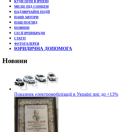
КУДИ ПІТИ В ІРПЕНІ
МІСЦЕ ПІД СОНЦЕМ
НАДЗВИЧАЙНІ ПОДЇЇ
НАШІ АВТОРИ
НАШ ПОГЛЯД
НОВИНИ
СЕСІЇ ІРПІНЬРАДИ
СТАТТІ
ФОТОГАЛЕРЕЯ
ЮРИДИЧНА ДОПОМОГА
Новини
Показник електромобілізації в Україні зріс до +13%