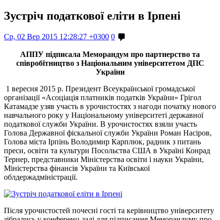
Зустріч податкової еліти в Ірпені
Ср, 02 Вер 2015 12:28:27 +0300
0
АППУ підписала Меморандум про партнерство та
співробітництво з Національним університетом ДПС
України
1 вересня 2015 р. Президент Всеукраїнської громадської
організації «Асоціація платників податків України» Грігол
Катамадзе узяв участь в урочистостях з нагоди початку нового
навчального року у Національному університеті державної
податкової служби України. В урочистостях взяли участь
Голова Державної фіскальної служби України Роман Насіров,
Голова міста Ірпінь Володимир Карплюк, радник з питань
преси, освіти та культури Посольства США в Україні Конрад
Тернер, представники Міністерства освіти і науки України,
Міністерства фінансів України та Київської
облдержадміністрації.
Після урочистостей почесні гості та керівництво університету
зібрались у конференц-залі для підписання Меморандуму про