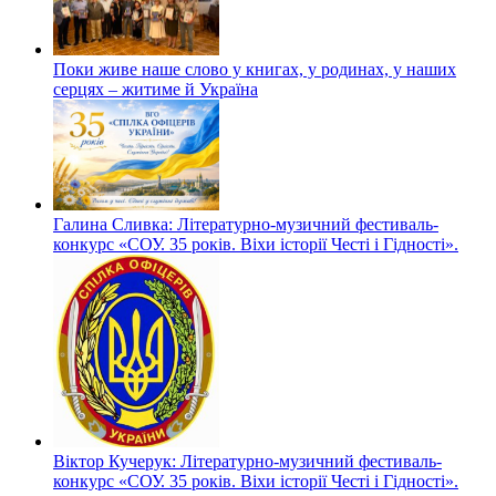
Поки живе наше слово у книгах, у родинах, у наших
серцях – житиме й Україна
Галина Сливка: Літературно-музичний фестиваль-
конкурс «СОУ. 35 років. Віхи історії Честі і Гідності».
Віктор Кучерук: Літературно-музичний фестиваль-
конкурс «СОУ. 35 років. Віхи історії Честі і Гідності».