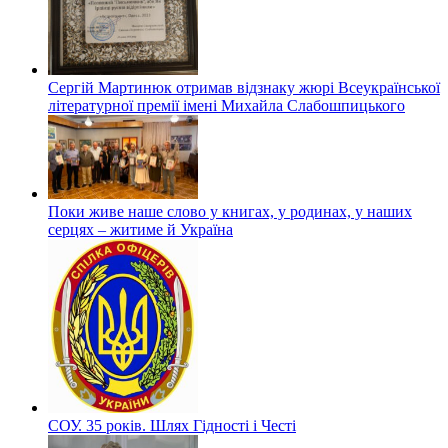
Сергій Мартинюк отримав відзнаку жюрі Всеукраїнської
літературної премії імені Михайла Слабошпицького
Поки живе наше слово у книгах, у родинах, у наших
серцях – житиме й Україна
СОУ. 35 років. Шлях Гідності і Честі