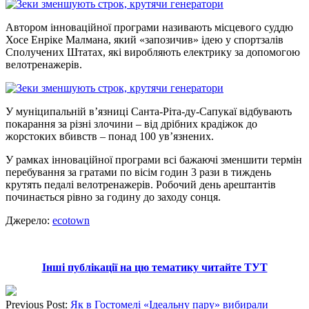
Автором інноваційної програми називають місцевого суддю
Хосе Енріке Малмана, який «запозичив» ідею у спортзалів
Сполучених Штатах, які виробляють електрику за допомогою
велотренажерів.
У муніципальній в’язниці Санта-Ріта-ду-Сапукаї відбувають
покарання за різні злочини – від дрібних крадіжок до
жорстоких вбивств – понад 100 ув’язнених.
У рамках інноваційної програми всі бажаючі зменшити термін
перебування за гратами по вісім годин 3 рази в тиждень
крутять педалі велотренажерів. Робочий день арештантів
починається рівно за годину до заходу сонця.
Джерело:
ecotown
Інші публікації на цю тематику читайте ТУТ
Previous Post:
Як в Гостомелі «Ідеальну пару» вибирали