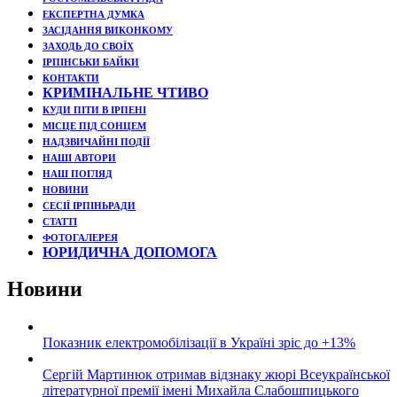
ЕКСПЕРТНА ДУМКА
ЗАСІДАННЯ ВИКОНКОМУ
ЗАХОДЬ ДО СВОЇХ
ІРПІНСЬКИ БАЙКИ
КОНТАКТИ
КРИМІНАЛЬНЕ ЧТИВО
КУДИ ПІТИ В ІРПЕНІ
МІСЦЕ ПІД СОНЦЕМ
НАДЗВИЧАЙНІ ПОДЇЇ
НАШІ АВТОРИ
НАШ ПОГЛЯД
НОВИНИ
СЕСІЇ ІРПІНЬРАДИ
СТАТТІ
ФОТОГАЛЕРЕЯ
ЮРИДИЧНА ДОПОМОГА
Новини
Показник електромобілізації в Україні зріс до +13%
Сергій Мартинюк отримав відзнаку жюрі Всеукраїнської
літературної премії імені Михайла Слабошпицького