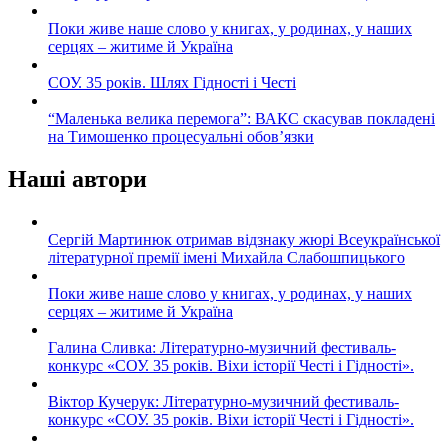
Поки живе наше слово у книгах, у родинах, у наших
серцях – житиме й Україна
СОУ. 35 років. Шлях Гідності і Честі
“Маленька велика перемога”: ВАКС скасував покладені
на Тимошенко процесуальні обов’язки
Наші автори
Сергій Мартинюк отримав відзнаку жюрі Всеукраїнської
літературної премії імені Михайла Слабошпицького
Поки живе наше слово у книгах, у родинах, у наших
серцях – житиме й Україна
Галина Сливка: Літературно-музичний фестиваль-
конкурс «СОУ. 35 років. Віхи історії Честі і Гідності».
Віктор Кучерук: Літературно-музичний фестиваль-
конкурс «СОУ. 35 років. Віхи історії Честі і Гідності».