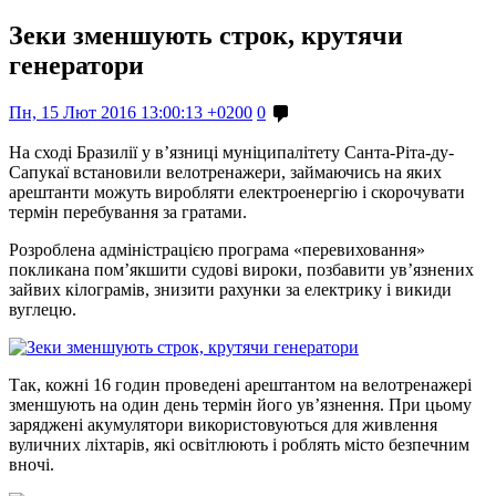
Зеки зменшують строк, крутячи
генератори
Пн, 15 Лют 2016 13:00:13 +0200
0
На сході Бразилії у в’язниці муніципалітету Санта-Ріта-ду-
Сапукаї встановили велотренажери, займаючись на яких
арештанти можуть виробляти електроенергію і скорочувати
термін перебування за гратами.
Розроблена адміністрацією програма «перевиховання»
покликана пом’якшити судові вироки, позбавити ув’язнених
зайвих кілограмів, знизити рахунки за електрику і викиди
вуглецю.
Так, кожні 16 годин проведені арештантом на велотренажері
зменшують на один день термін його ув’язнення. При цьому
заряджені акумулятори використовуються для живлення
вуличних ліхтарів, які освітлюють і роблять місто безпечним
вночі.