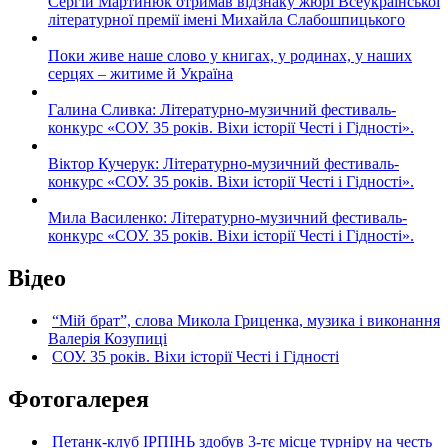
Сергій Мартинюк отримав відзнаку жюрі Всеукраїнської
літературної премії імені Михайла Слабошпицького
Поки живе наше слово у книгах, у родинах, у наших
серцях – житиме й Україна
Галина Сливка: Літературно-музичний фестиваль-
конкурс «СОУ. 35 років. Віхи історії Честі і Гідності».
Віктор Кучерук: Літературно-музичний фестиваль-
конкурс «СОУ. 35 років. Віхи історії Честі і Гідності».
Мила Василенко: Літературно-музичний фестиваль-
конкурс «СОУ. 35 років. Віхи історії Честі і Гідності».
Відео
“Мій брат”, слова Микола Гриценка, музика і виконання
Валерія Козупиці
СОУ. 35 років. Віхи історії Честі і Гідності
Фотогалерея
Петанк-клуб ІРПІНЬ здобув 3-тє місце турніру на честь