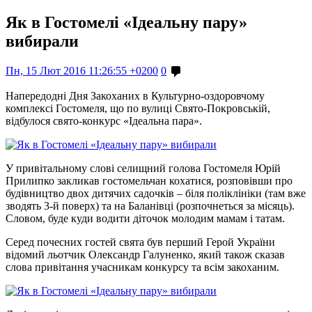
Як в Гостомелі «Ідеальну пару»
вибирали
Пн, 15 Лют 2016 11:26:55 +0200
0
Напередодні Дня Закоханих в Культурно-оздоровчому
комплексі Гостомеля, що по вулиці Свято-Покровській,
відбулося свято-конкурс «Ідеальна пара».
У привітальному слові селищний голова Гостомеля Юрій
Прилипко закликав гостомельчан кохатися, розповівши про
будівництво двох дитячих садочків – біля поліклініки (там вже
зводять 3-й поверх) та на Баланівці (розпочнеться за місяць).
Словом, буде куди водити діточок молодим мамам і татам.
Серед почесних гостей свята був перший Герой України
відомий льотчик Олександр Галуненко, який також сказав
слова привітання учасникам конкурсу та всім закоханим.