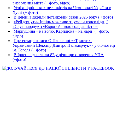
визволення міста (+ фото, відео)
Успіхи ірпінських петанкістів на Чемпіонаті України в
Хусті (+ фото)
В Ірпені відкрили петанковий сезон 2025 року ( +фото)
«Рейдернути» Ірпінь можливо за умови консолідації
«Слуг народу» з «Європейською солідарністю»
Маркушина – на волю, Карплюка – на нари! (+ фото,
відео)
Презентація книги О.Плаксіної ««Триптих.
Український Шекспір Дмитро Паламарчук»» у бібліотеці
ім. Гоголя (+ фото)
В Ірпені відзначили 82-у річницю створення УПА
(+фото)