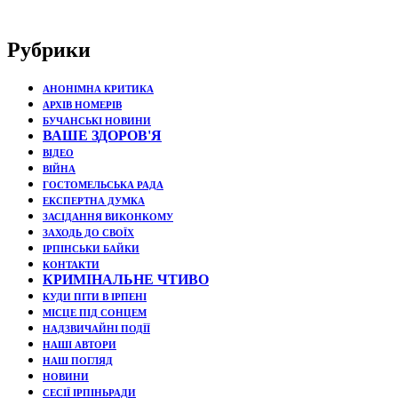
Рубрики
АНОНІМНА КРИТИКА
АРХІВ НОМЕРІВ
БУЧАНСЬКІ НОВИНИ
ВАШЕ ЗДОРОВ'Я
ВІДЕО
ВІЙНА
ГОСТОМЕЛЬСЬКА РАДА
ЕКСПЕРТНА ДУМКА
ЗАСІДАННЯ ВИКОНКОМУ
ЗАХОДЬ ДО СВОЇХ
ІРПІНСЬКИ БАЙКИ
КОНТАКТИ
КРИМІНАЛЬНЕ ЧТИВО
КУДИ ПІТИ В ІРПЕНІ
МІСЦЕ ПІД СОНЦЕМ
НАДЗВИЧАЙНІ ПОДЇЇ
НАШІ АВТОРИ
НАШ ПОГЛЯД
НОВИНИ
СЕСІЇ ІРПІНЬРАДИ