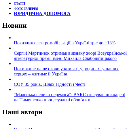
СТАТТІ
ФОТОГАЛЕРЕЯ
ЮРИДИЧНА ДОПОМОГА
Новини
Показник електромобілізації в Україні зріс до +13%
Сергій Мартинюк отримав відзнаку жюрі Всеукраїнської
літературної премії імені Михайла Слабошпицького
Поки живе наше слово у книгах, у родинах, у наших
серцях – житиме й Україна
СОУ. 35 років. Шлях Гідності і Честі
“Маленька велика перемога”: ВАКС скасував покладені
на Тимошенко процесуальні обов’язки
Наші автори