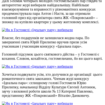
Далі з-поміж чотирьох молодих гостомельських пар глядачі та
авторитетне журі вибирали найідеальнішу. Найбільше
взаєморозуміння та вправності у різноманітних конкурсах
продемонструвала пара Антон і Настя, за що отримали
головний приз від організатора свята ЖК «Покровський» –
знижку на купівлю квартири у цьому житловому комплексі.
Власне, без подарунків не залишилася жодна пара. По
завершенні свята Юрій Прилипко вручив призи усім
учасникам і учасницям конкурсу «Ідеальна пара».
Головний підсумок цього святкового дійства – у Гостомелі є
кохання. Словом, кохайтеся, гостомельчани, бо ви цього варті.
Хочеться подякувати усім, хто долучився до організації цього
романтичного свята закоханих. Членам журі конкурсу
«Ідеальна пара»: селищному голові Гостомеля Юрію
Прилипку, начальниці Відділу Культури Євгенії Антонюк,
заучу з виховної роботи школи № 13 Катерині Павленко,
представнику ЖК «Покровський» Віталію Данковичу.