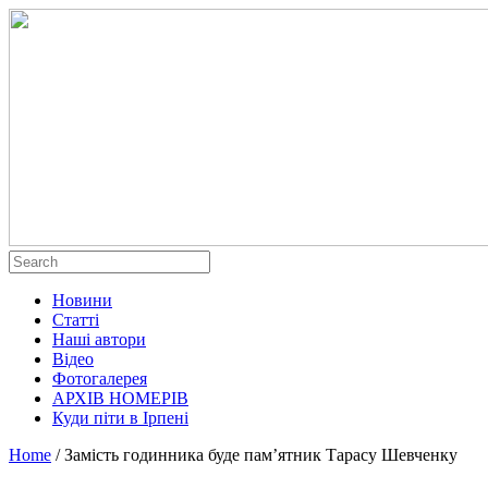
Новини
Статті
Наші автори
Відео
Фотогалерея
АРХІВ НОМЕРІВ
Куди піти в Ірпені
Home
/
Замість годинника буде пам’ятник Тарасу Шевченку