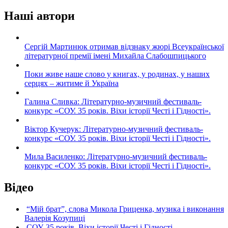
Наші автори
Сергій Мартинюк отримав відзнаку жюрі Всеукраїнської
літературної премії імені Михайла Слабошпицького
Поки живе наше слово у книгах, у родинах, у наших
серцях – житиме й Україна
Галина Сливка: Літературно-музичний фестиваль-
конкурс «СОУ. 35 років. Віхи історії Честі і Гідності».
Віктор Кучерук: Літературно-музичний фестиваль-
конкурс «СОУ. 35 років. Віхи історії Честі і Гідності».
Мила Василенко: Літературно-музичний фестиваль-
конкурс «СОУ. 35 років. Віхи історії Честі і Гідності».
Відео
“Мій брат”, слова Микола Гриценка, музика і виконання
Валерія Козупиці
СОУ. 35 років. Віхи історії Честі і Гідності