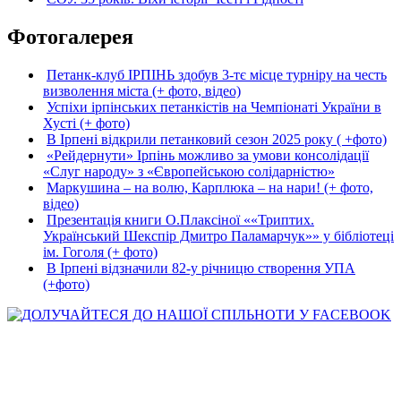
Фотогалерея
Петанк-клуб ІРПІНЬ здобув 3-тє місце турніру на честь
визволення міста (+ фото, відео)
Успіхи ірпінських петанкістів на Чемпіонаті України в
Хусті (+ фото)
В Ірпені відкрили петанковий сезон 2025 року ( +фото)
«Рейдернути» Ірпінь можливо за умови консолідації
«Слуг народу» з «Європейською солідарністю»
Маркушина – на волю, Карплюка – на нари! (+ фото,
відео)
Презентація книги О.Плаксіної ««Триптих.
Український Шекспір Дмитро Паламарчук»» у бібліотеці
ім. Гоголя (+ фото)
В Ірпені відзначили 82-у річницю створення УПА
(+фото)