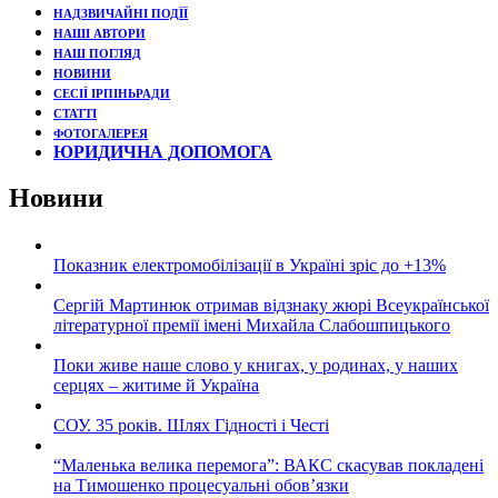
НАДЗВИЧАЙНІ ПОДЇЇ
НАШІ АВТОРИ
НАШ ПОГЛЯД
НОВИНИ
СЕСІЇ ІРПІНЬРАДИ
СТАТТІ
ФОТОГАЛЕРЕЯ
ЮРИДИЧНА ДОПОМОГА
Новини
Показник електромобілізації в Україні зріс до +13%
Сергій Мартинюк отримав відзнаку жюрі Всеукраїнської
літературної премії імені Михайла Слабошпицького
Поки живе наше слово у книгах, у родинах, у наших
серцях – житиме й Україна
СОУ. 35 років. Шлях Гідності і Честі
“Маленька велика перемога”: ВАКС скасував покладені
на Тимошенко процесуальні обов’язки