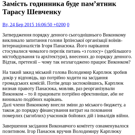
Замість годинника буде пам’ятник
Тарасу Шевченку
Вт, 24 Бер 2015 16:06:50 +0200
0
Затвердження порядку денного сьогоднішнього Виконкому
викликало запитання голови Ірпінської організації воїнів-
інтернаціоналістів Ігоря Панасюка. Його нарікання
стосувалися чималого перелік питань «з голосу» (здебільшого
містобудування та архітектури), внесених до порядку денного.
Відтак, претензії – чому так незлагоджено працює Виконком?
На такий закид міський голова Володимир Карплюк зробив
докір у відповідь, що потрібно ходити на засідання
громадських комісій. Потім дещо заспокоївшись, Карплюк
визнав правоту Панасюка, мовляв, раз реорганізували
Виконком – то й працювати потрібно ефективніше, аби не
виникало подібних нарікань.
Далі члени Виконкому внесли зміни до міського бюджету, а
також до порядку фінансування витрат на поховання
померлих (загиблих) учасників бойових дій і інвалідів війни.
Завершення засідання Виконавчого комітету ознаменувалося
позитивом. Ігор Панасюк вручив Володимиру Карплюку