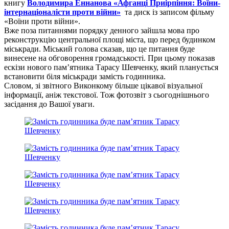
книгу
Володимира Еннанова «Афганці Приірпіння: Воїни-
інтернаціоналісти проти війни»
та диск із записом фільму
«Воїни проти війни».
Вже поза питаннями порядку денного зайшла мова про
реконструкцію центральної площі міста, що перед будинком
міськради. Міський голова сказав, що це питання буде
винесене на обговорення громадськості. При цьому показав
ескізи нового пам’ятника Тарасу Шевченку, який планується
встановити біля міськради замість годинника.
Словом, зі звітного Виконкому більше цікавої візуальної
інформації, аніж текстової. Тож фотозвіт з сьогоднішнього
засідання до Вашої уваги.