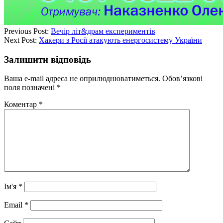
Previous Post:
Вечір літ&драм експериментів
Next Post:
Хакери з Росії атакують енергосистему України
Залишити відповідь
Ваша e-mail адреса не оприлюднюватиметься.
Обов’язкові
поля позначені
*
Коментар
*
Ім'я
*
Email
*