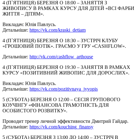
4 (П`ЯТНИЦЯ) БЕРЕЗНЯ О 18:00 – ЗАНЯТТЯ З
ЖИВОПИСУ В РАМКАХ КУРСУ ДЛЯ ДІТЕЙ «ВСІ ФАРБИ
ЖИТТЯ – ДІТЯМ».
Викладач: Юлія Павлусь.
Детальніше:
https://vk.com/kraski_detiam
4 (П`ЯТНИЦЯ) БЕРЕЗНЯ О 18:30 – ЗУСТРІЧ КЛУБУ
«ГРОШОВИЙ ПОТІК». ГРАЄМО У ГРУ «CASHFLOW».
Детальніше:
http://vk.com/cashflow_
arthouse
4 (П`ЯТНИЦЯ) БЕРЕЗНЯ О 19:30 – ЗАНЯТТЯ В РАМКАХ
КУРСУ «ПОЗИТИВНИЙ ЖИВОПИС ДЛЯ ДОРОСЛИХ».
Викладач: Юлія Павлусь.
Детальніше:
https://vk.com/pozitivnaya_
jyvopis
5 (СУБОТА) БЕРЕЗНЯ О 12:00 – СЕСІЯ ГРУПОВОГО
КОУЧІНГУ «ФІНАНСОВА ГРАМОТНІСТЬ ДЛЯ
ОСОБИСТОГО РОЗВИТКУ».
Проводит тренер личной эффективности Дмитрий Гайдар.
Детальніше:
https://vk.com/kouching_
finansy
5 (СУБОТА) БЕРЕЗНЯ З 13:00 ДО 14:00 – ЗУСТРІЧ В