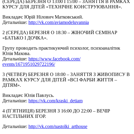
(СЕРЕДА) БЕРЕЗНЯ О 13:00 І 15:00 – ЗАНЯТТЯ В РАМКАХ
КУРСУ ДЛЯ ДІТЕЙ «ТЕХНІЧНЕ КОНСТРУЮВАННЯ».
Викладач: Юрій Нілович Матковський.
Детальніше:
http://vk.com/aviamodeluvannia
2 (СЕРЕДА) БЕРЕЗНЯ О 18:30 – ЖІНОЧИЙ СЕМІНАР
«БАТЬКО І ДОЧКА».
Групу проводить практикуючий психолог, психоаналітик
Юлія Махова.
Детальніше:
https://www.facebook.com/
events/1671951029722196/
3 (ЧЕТВЕР) БЕРЕЗНЯ О 18:00 – ЗАНЯТТЯ З ЖИВОПИСУ В
РАМКАХ КУРСУ ДЛЯ ДІТЕЙ «ВСІ ФАРБИ ЖИТТЯ –
ДІТЯМ».
Викладач: Юлія Павлусь.
Детальніше:
https://vk.com/kraski_detiam
4 (П`ЯТНИЦЯ) БЕРЕЗНЯ З 16:00 ДО 22:00 – ВЕЧІР
НАСТІЛЬНИХ ІГОР.
Детальніше:
http://vk.com/nastolki_
arthouse