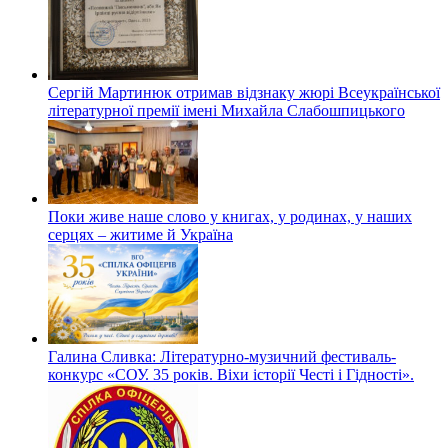
Сергій Мартинюк отримав відзнаку жюрі Всеукраїнської
літературної премії імені Михайла Слабошпицького
Поки живе наше слово у книгах, у родинах, у наших
серцях – житиме й Україна
Галина Сливка: Літературно-музичний фестиваль-
конкурс «СОУ. 35 років. Віхи історії Честі і Гідності».