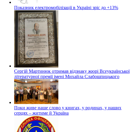
Показник електромобілізації в Україні зріс до +13%
Сергій Мартинюк отримав відзнаку жюрі Всеукраїнської
літературної премії імені Михайла Слабошпицького
Поки живе наше слово у книгах, у родинах, у наших
серцях – житиме й Україна