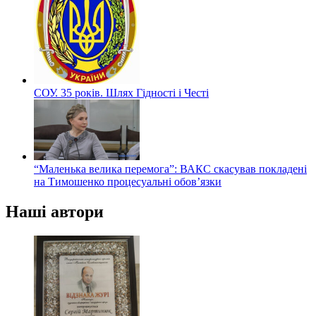
СОУ. 35 років. Шлях Гідності і Честі
“Маленька велика перемога”: ВАКС скасував покладені
на Тимошенко процесуальні обов’язки
Наші автори