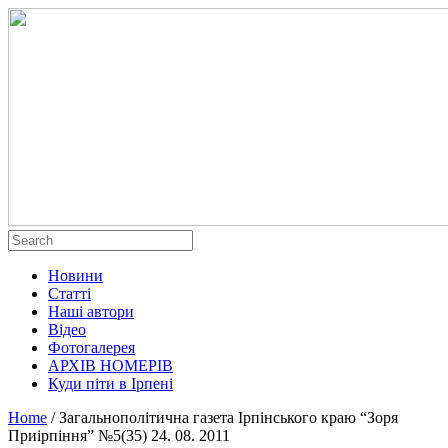
Новини
Статті
Наші автори
Відео
Фотогалерея
АРХІВ НОМЕРІВ
Куди піти в Ірпені
Home
/
Загальнополітична газета Ірпінського краю “Зоря
Приірпіння” №5(35) 24. 08. 2011