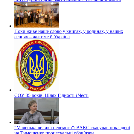
Поки живе наше слово у книгах, у родинах, у наших
серцях – житиме й Україна
СОУ. 35 років. Шлях Гідності і Честі
“Маленька велика перемога”: ВАКС скасував покладені
на Тимошенко процесуальні обов’язки