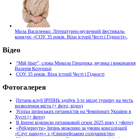
Мила Василенко: Літературно-музичний фестиваль-
конкурс «СОУ. 35 років. Віхи історії Честі і Гідності».
Відео
“Мій брат”, слова Микола Гриценка, музика і виконання
Валерія Козупиці
СОУ. 35 років. Віхи історії Честі і Гідності
Фотогалерея
Петанк-клуб ІРПІНЬ здобув 3-тє місце турніру на честь
визволення міста (+ фото, відео)
Успіхи ірпінських петанкістів на Чемпіонаті України в
Хусті (+ фото)
В Ірпені відкрили петанковий сезон 2025 року ( +фото)
«Рейдернути» Ірпінь можливо за умови консолідації
«Слуг народу» з «Європейською солідарністю»