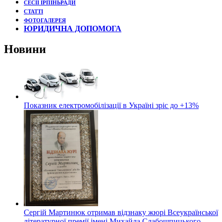
СЕСІЇ ІРПІНЬРАДИ
СТАТТІ
ФОТОГАЛЕРЕЯ
ЮРИДИЧНА ДОПОМОГА
Новини
Показник електромобілізації в Україні зріс до +13%
Сергій Мартинюк отримав відзнаку жюрі Всеукраїнської
літературної премії імені Михайла Слабошпицького