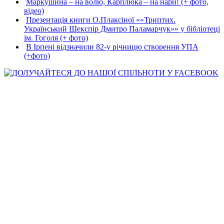
Маркушина – на волю, Карплюка – на нари! (+ фото,
відео)
Презентація книги О.Плаксіної ««Триптих.
Український Шекспір Дмитро Паламарчук»» у бібліотеці
ім. Гоголя (+ фото)
В Ірпені відзначили 82-у річницю створення УПА
(+фото)