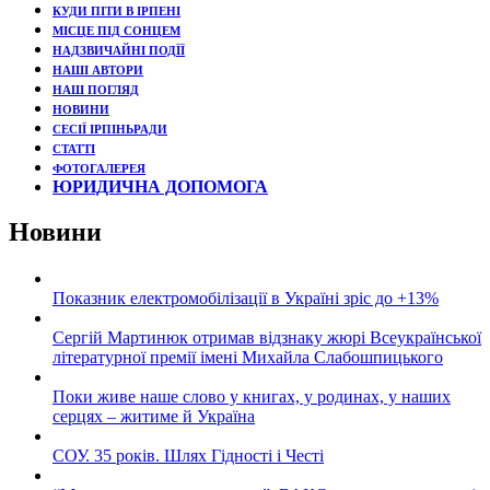
КУДИ ПІТИ В ІРПЕНІ
МІСЦЕ ПІД СОНЦЕМ
НАДЗВИЧАЙНІ ПОДЇЇ
НАШІ АВТОРИ
НАШ ПОГЛЯД
НОВИНИ
СЕСІЇ ІРПІНЬРАДИ
СТАТТІ
ФОТОГАЛЕРЕЯ
ЮРИДИЧНА ДОПОМОГА
Новини
Показник електромобілізації в Україні зріс до +13%
Сергій Мартинюк отримав відзнаку жюрі Всеукраїнської
літературної премії імені Михайла Слабошпицького
Поки живе наше слово у книгах, у родинах, у наших
серцях – житиме й Україна
СОУ. 35 років. Шлях Гідності і Честі