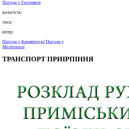
Погода у
Гостомелі
вологість:
тиск:
вітер:
Погода у Кременчуці
Погода у
Мелітополі
ТРАНСПОРТ ПРИІРПІННЯ