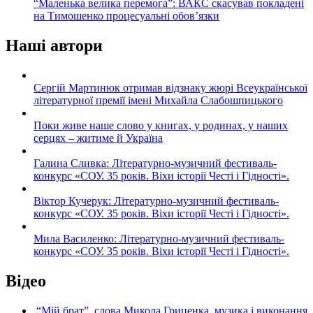
“Маленька велика перемога”: ВАКС скасував покладені
на Тимошенко процесуальні обов’язки
Наші автори
Сергій Мартинюк отримав відзнаку жюрі Всеукраїнської
літературної премії імені Михайла Слабошпицького
Поки живе наше слово у книгах, у родинах, у наших
серцях – житиме й Україна
Галина Сливка: Літературно-музичний фестиваль-
конкурс «СОУ. 35 років. Віхи історії Честі і Гідності».
Віктор Кучерук: Літературно-музичний фестиваль-
конкурс «СОУ. 35 років. Віхи історії Честі і Гідності».
Мила Василенко: Літературно-музичний фестиваль-
конкурс «СОУ. 35 років. Віхи історії Честі і Гідності».
Відео
“Мій брат”, слова Микола Гриценка, музика і виконання