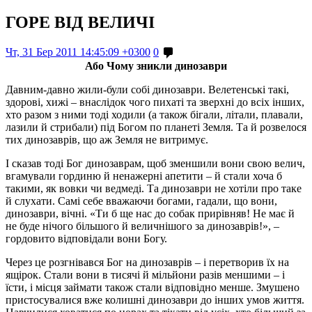
ГОРЕ ВІД ВЕЛИЧІ
Чт, 31 Бер 2011 14:45:09 +0300
0
Або Чому зникли динозаври
Давним-давно жили-були собі динозаври. Велетенські такі,
здорові, хижі – внаслідок чого пихаті та зверхні до всіх інших,
хто разом з ними тоді ходили (а також бігали, літали, плавали,
лазили й стрибали) під Богом по планеті Земля. Та й розвелося
тих динозаврів, що аж Земля не витримує.
І сказав тоді Бог динозаврам, щоб зменшили вони свою велич,
вгамували гординю й ненажерні апетити – й стали хоча б
такими, як вовки чи ведмеді. Та динозаври не хотіли про таке
й слухати. Самі себе вважаючи богами, гадали, що вони,
динозаври, вічні. «Ти б ще нас до собак прирівняв! Не має й
не буде нічого більшого й величнішого за динозаврів!», –
гордовито відповідали вони Богу.
Через це розгнівався Бог на динозаврів – і перетворив їх на
ящірок. Стали вони в тисячі й мільйони разів меншими – і
їсти, і місця займати також стали відповідно менше. Змушено
пристосувалися вже колишні динозаври до інших умов життя.