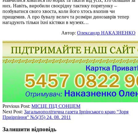
Навчилися ховатися по норах та тікати від усіх, хто більший за
них. Навіть, виробили своєрідну тактику порятунку –
позбуватися свого хвоста, коли його хтось вхопив чи
прищемив. А про бувалу велич та розміри динозаврів тепер
нагадують тільки їхні кістяки в музеях…
Автор:
Олександр НАКАЗНЕНКО
Previous Post:
МІСЦЕ ПІД СОНЦЕМ
Next Post:
Загальнополітична газета Ірпінського краю “Зоря
Приірпіння” №5(35) 24. 08. 2011
Залишити відповідь