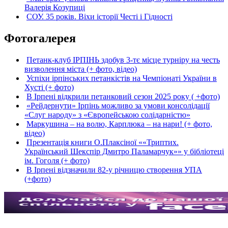
Валерія Козупиці
СОУ. 35 років. Віхи історії Честі і Гідності
Фотогалерея
Петанк-клуб ІРПІНЬ здобув 3-тє місце турніру на честь
визволення міста (+ фото, відео)
Успіхи ірпінських петанкістів на Чемпіонаті України в
Хусті (+ фото)
В Ірпені відкрили петанковий сезон 2025 року ( +фото)
«Рейдернути» Ірпінь можливо за умови консолідації
«Слуг народу» з «Європейською солідарністю»
Маркушина – на волю, Карплюка – на нари! (+ фото,
відео)
Презентація книги О.Плаксіної ««Триптих.
Український Шекспір Дмитро Паламарчук»» у бібліотеці
ім. Гоголя (+ фото)
В Ірпені відзначили 82-у річницю створення УПА
(+фото)