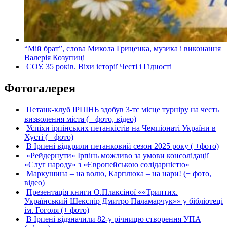
“Мій брат”, слова Микола Гриценка, музика і виконання
Валерія Козупиці
СОУ. 35 років. Віхи історії Честі і Гідності
Фотогалерея
Петанк-клуб ІРПІНЬ здобув 3-тє місце турніру на честь
визволення міста (+ фото, відео)
Успіхи ірпінських петанкістів на Чемпіонаті України в
Хусті (+ фото)
В Ірпені відкрили петанковий сезон 2025 року ( +фото)
«Рейдернути» Ірпінь можливо за умови консолідації
«Слуг народу» з «Європейською солідарністю»
Маркушина – на волю, Карплюка – на нари! (+ фото,
відео)
Презентація книги О.Плаксіної ««Триптих.
Український Шекспір Дмитро Паламарчук»» у бібліотеці
ім. Гоголя (+ фото)
В Ірпені відзначили 82-у річницю створення УПА