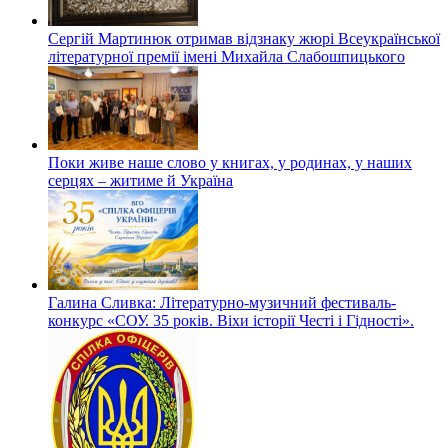
Сергій Мартинюк отримав відзнаку жюрі Всеукраїнської
літературної премії імені Михайла Слабошпицького
Поки живе наше слово у книгах, у родинах, у наших
серцях – житиме й Україна
Галина Сливка: Літературно-музичний фестиваль-
конкурс «СОУ. 35 років. Віхи історії Честі і Гідності».