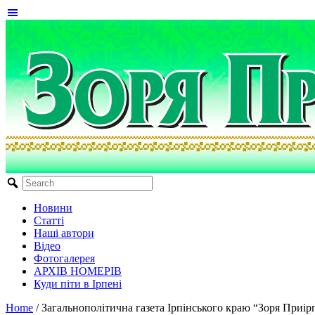
Новини
Статті
Наші автори
Відео
Фотогалерея
АРХІВ НОМЕРІВ
Куди піти в Ірпені
Home
/
Загальнополітична газета Ірпінського краю “Зоря Приір