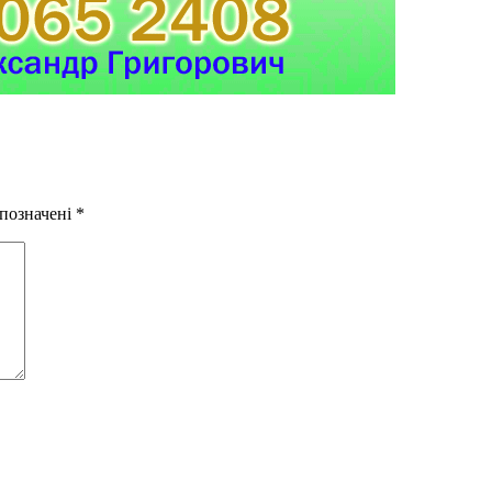
 позначені
*