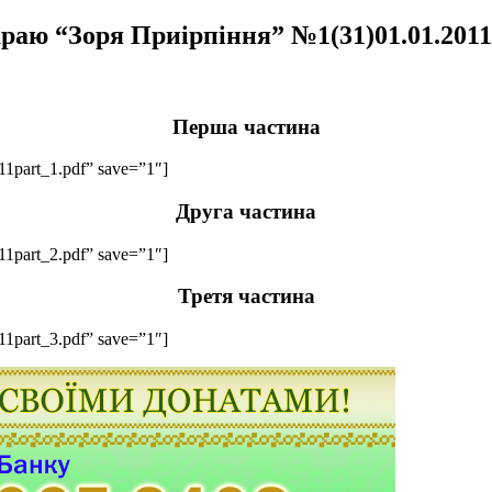
краю “Зоря Приірпіння” №1(31)01.01.2011
Перша частина
011part_1.pdf” save=”1″]
Друга частина
011part_2.pdf” save=”1″]
Третя частина
011part_3.pdf” save=”1″]