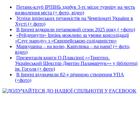
Петанк-клуб ІРПІНЬ здобув 3-тє місце турніру на честь
визволення міста (+ фото, відео)
Успіхи ірпінських петанкістів на Чемпіонаті України в
Хусті (+ фото)
В Ірпені відкрили петанковий сезон 2025 року ( +фото)
«Рейдернути» Ірпінь можливо за умови консолідації
«Слуг народу» з «Європейською солідарністю»
Маркушина – на волю, Карплюка – на нари! (+ фото,
відео)
Презентація книги О.Плаксіної ««Триптих.
Український Шекспір Дмитро Паламарчук»» у бібліотеці
ім. Гоголя (+ фото)
В Ірпені відзначили 82-у річницю створення УПА
(+фото)