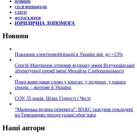
НОВИНИ
СЕСІЇ ІРПІНЬРАДИ
СТАТТІ
ФОТОГАЛЕРЕЯ
ЮРИДИЧНА ДОПОМОГА
Новини
Показник електромобілізації в Україні зріс до +13%
Сергій Мартинюк отримав відзнаку жюрі Всеукраїнської
літературної премії імені Михайла Слабошпицького
Поки живе наше слово у книгах, у родинах, у наших
серцях – житиме й Україна
СОУ. 35 років. Шлях Гідності і Честі
“Маленька велика перемога”: ВАКС скасував покладені
на Тимошенко процесуальні обов’язки
Наші автори