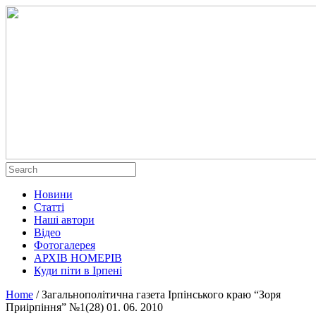
Новини
Статті
Наші автори
Відео
Фотогалерея
АРХІВ НОМЕРІВ
Куди піти в Ірпені
Home
/
Загальнополітична газета Ірпінського краю “Зоря
Приірпіння” №1(28) 01. 06. 2010