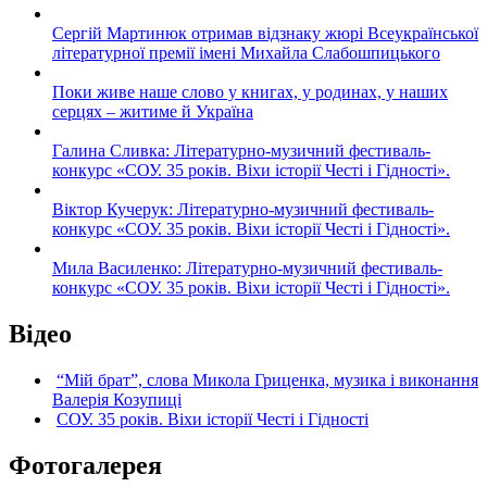
Сергій Мартинюк отримав відзнаку жюрі Всеукраїнської
літературної премії імені Михайла Слабошпицького
Поки живе наше слово у книгах, у родинах, у наших
серцях – житиме й Україна
Галина Сливка: Літературно-музичний фестиваль-
конкурс «СОУ. 35 років. Віхи історії Честі і Гідності».
Віктор Кучерук: Літературно-музичний фестиваль-
конкурс «СОУ. 35 років. Віхи історії Честі і Гідності».
Мила Василенко: Літературно-музичний фестиваль-
конкурс «СОУ. 35 років. Віхи історії Честі і Гідності».
Відео
“Мій брат”, слова Микола Гриценка, музика і виконання
Валерія Козупиці
СОУ. 35 років. Віхи історії Честі і Гідності
Фотогалерея