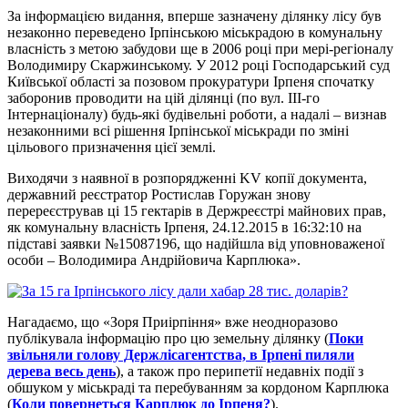
За інформацією видання, вперше зазначену ділянку лісу був
незаконно переведено Ірпінською міськрадою в комунальну
власність з метою забудови ще в 2006 році при мері-регіоналу
Володимиру Скаржинському. У 2012 році Господарський суд
Київської області за позовом прокуратури Ірпеня спочатку
заборонив проводити на цій ділянці (по вул. III-го
Інтернаціоналу) будь-які будівельні роботи, а надалі – визнав
незаконними всі рішення Ірпінської міськради по зміні
цільового призначення цієї землі.
Виходячи з наявної в розпорядженні KV копії документа,
державний реєстратор Ростислав Горужан знову
перереєстрував ці 15 гектарів в Держреєстрі майнових прав,
як комунальну власність Ірпеня, 24.12.2015 в 16:32:10 на
підставі заявки №15087196, що надійшла від уповноваженої
особи – Володимира Андрійовича Карплюка».
Нагадаємо, що «Зоря Приірпіння» вже неодноразово
публікувала інформацію про цю земельну ділянку (
Поки
звільняли голову Держлісагентства, в Ірпені пиляли
дерева весь день
), а також про перипетії недавніх події з
обшуком у міськраді та перебуванням за кордоном Карплюка
(
Коли повернеться Карплюк до Ірпеня?
).