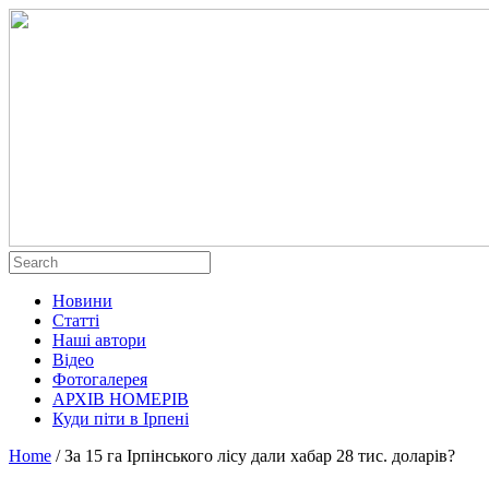
Новини
Статті
Наші автори
Відео
Фотогалерея
АРХІВ НОМЕРІВ
Куди піти в Ірпені
Home
/
За 15 га Ірпінського лісу дали хабар 28 тис. доларів?