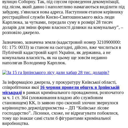
вулицю Соборну. Так, під соусом проведення декомунізації,
під лісом, який давно і наполегливо намагаються виділити під
забудову, з’явилася нова адреса. Наступним етапом керівнику
реєстраційної служби Києво-Святошинського якісь люди
Карплюка, за чутками, передали суму в розмірі 28 тисяч
доларів для зміни форми власності ділянки на комунальну”, –
розповіло джерело.
Зазначимо, зазначена земля (кадастровий номер 3210900000:
01: 175: 0033) за станом на сьогодні, дійсно, вже числиться в
Публічній кадастровій карті України, як державна, а не
комунальна власність, як на цьому ще зовсім недавно
наполягав Володимир Карплюк.
За інформацією джерела, у прокуратуру Київської області,
співробітники якої
16 червня провели обшук в Ірпінській
міськраді
в рамках кримінального провадження, розпочатого
за ч. 1 ст. 364 (зловживання владою або службовим
становищем) КК, із заявою про скоєний злочин звернулося
керівництво держпідприємства – ДП “Київське лісове
господарство”. Лісники, схоже, не відреагувати побоялися,
тому що інакше самі стали б фігурантами кримінальної
виробництва.