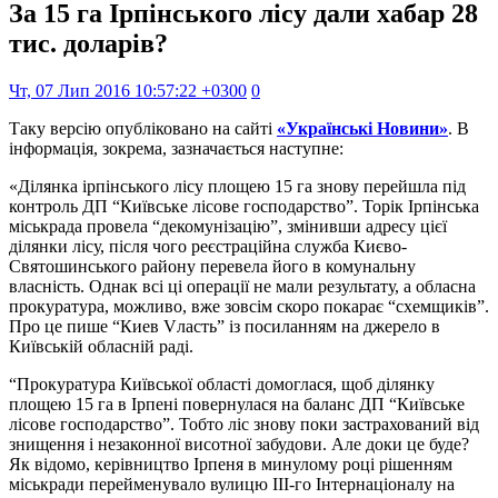
За 15 га Ірпінського лісу дали хабар 28
тис. доларів?
Чт, 07 Лип 2016 10:57:22 +0300
0
Таку версію опубліковано на сайті
«Українські Новини»
. В
інформація, зокрема, зазначається наступне:
«Ділянка ірпінського лісу площею 15 га знову перейшла під
контроль ДП “Київське лісове господарство”. Торік Ірпінська
міськрада провела “декомунізацію”, змінивши адресу цієї
ділянки лісу, після чого реєстраційна служба Києво-
Святошинського району перевела його в комунальну
власність. Однак всі ці операції не мали результату, а обласна
прокуратура, можливо, вже зовсім скоро покарає “схемщиків”.
Про це пише “Киев Vласть” із посиланням на джерело в
Київській обласній раді.
“Прокуратура Київської області домоглася, щоб ділянку
площею 15 га в Ірпені повернулася на баланс ДП “Київське
лісове господарство”. Тобто ліс знову поки застрахований від
знищення і незаконної висотної забудови. Але доки це буде?
Як відомо, керівництво Ірпеня в минулому році рішенням
міськради перейменувало вулицю III-го Інтернаціоналу на