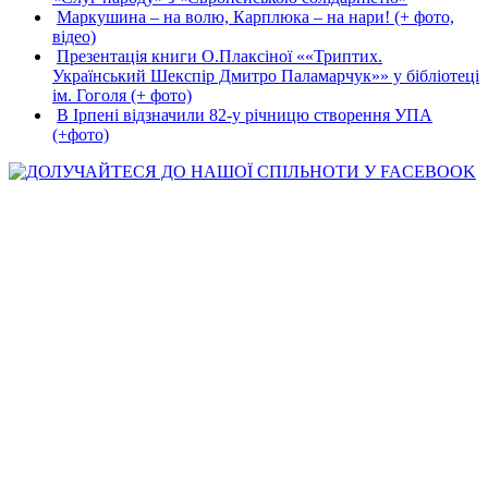
Маркушина – на волю, Карплюка – на нари! (+ фото,
відео)
Презентація книги О.Плаксіної ««Триптих.
Український Шекспір Дмитро Паламарчук»» у бібліотеці
ім. Гоголя (+ фото)
В Ірпені відзначили 82-у річницю створення УПА
(+фото)