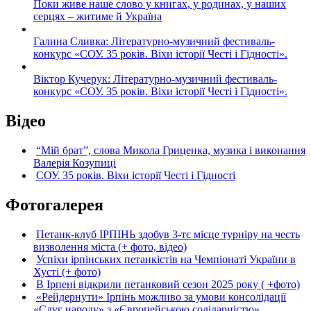
Поки живе наше слово у книгах, у родинах, у наших
серцях – житиме й Україна
Галина Сливка: Літературно-музичний фестиваль-
конкурс «СОУ. 35 років. Віхи історії Честі і Гідності».
Віктор Кучерук: Літературно-музичний фестиваль-
конкурс «СОУ. 35 років. Віхи історії Честі і Гідності».
Відео
“Мій брат”, слова Микола Гриценка, музика і виконання
Валерія Козупиці
СОУ. 35 років. Віхи історії Честі і Гідності
Фотогалерея
Петанк-клуб ІРПІНЬ здобув 3-тє місце турніру на честь
визволення міста (+ фото, відео)
Успіхи ірпінських петанкістів на Чемпіонаті України в
Хусті (+ фото)
В Ірпені відкрили петанковий сезон 2025 року ( +фото)
«Рейдернути» Ірпінь можливо за умови консолідації
«Слуг народу» з «Європейською солідарністю»