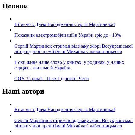
Новини
Вітаємо з Днем Народження Сергія Мартинюка!
Показник електромобілізації в Україні зріс до +13%
Сергій Мартинюк отримав відзнаку жюрі Всеукраїнської
літературної премії імені Михайла Слабошпицького
Поки живе наше слово у книгах, у родинах, у наших
серцях – житиме й Україна
СОУ. 35 років. Шлях Гідності і Честі
Наші автори
Вітаємо з Днем Народження Сергія Мартинюка!
Сергій Мартинюк отримав відзнаку жюрі Всеукраїнської
літературної премії імені Михайла Слабошпицького