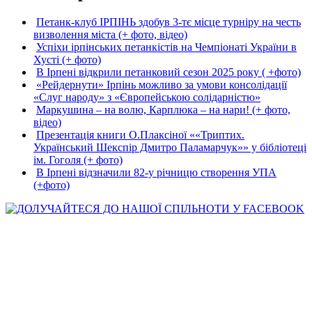
Петанк-клуб ІРПІНЬ здобув 3-тє місце турніру на честь
визволення міста (+ фото, відео)
Успіхи ірпінських петанкістів на Чемпіонаті України в
Хусті (+ фото)
В Ірпені відкрили петанковий сезон 2025 року ( +фото)
«Рейдернути» Ірпінь можливо за умови консолідації
«Слуг народу» з «Європейською солідарністю»
Маркушина – на волю, Карплюка – на нари! (+ фото,
відео)
Презентація книги О.Плаксіної ««Триптих.
Український Шекспір Дмитро Паламарчук»» у бібліотеці
ім. Гоголя (+ фото)
В Ірпені відзначили 82-у річницю створення УПА
(+фото)