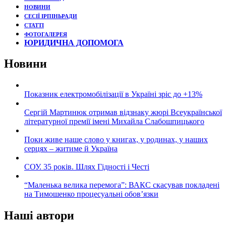
НОВИНИ
СЕСІЇ ІРПІНЬРАДИ
СТАТТІ
ФОТОГАЛЕРЕЯ
ЮРИДИЧНА ДОПОМОГА
Новини
Показник електромобілізації в Україні зріс до +13%
Сергій Мартинюк отримав відзнаку жюрі Всеукраїнської
літературної премії імені Михайла Слабошпицького
Поки живе наше слово у книгах, у родинах, у наших
серцях – житиме й Україна
СОУ. 35 років. Шлях Гідності і Честі
“Маленька велика перемога”: ВАКС скасував покладені
на Тимошенко процесуальні обов’язки
Наші автори