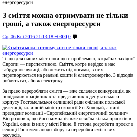
енергоресурси
З сміття можна отримувати не тільки
гроші, а також енергоресурси
Ср, 06 Кві 2016 21:13:18 +0300
0
Те що для наших міст поки що є проблемою, в країнах західної
Європи — перспективою. Cміття, котре нерідко в нас
забруднює вулиці, або лежить під ногами, в них
перетворюється на реальні кошти й електроенергію. З відходів
роблять газ, або ж електрику.
За право переробляти сміття — вже склалася конкуренція, як
повідомив працівників та представників депутатського
корпусу Гостомельської селищної ради очільник польської
делегації, колишній міністр екології Ян Холодай, а нині
президент компанії «Європейський енергетичний холдинг».
Він розповів, що його компанія вже освоїла кілька проектів в
Україні, один із них у місті Рівне, й готова розробити проект в
селищі Гостомель щодо збору та переробки сміттєвих
ресурсів.