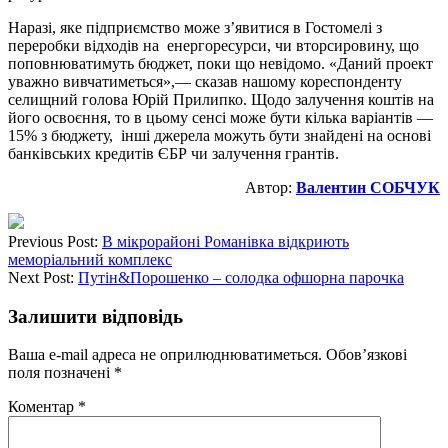
Наразі, яке підприємство може з’явитися в Гостомелі з
переробки відходів на енергоресурси, чи вторсировину, що
поповнюватимуть бюджет, поки що невідомо. «Даний проект
уважно вивчатиметься»,— сказав нашому кореспонденту
селищний голова Юрій Прилипко. Щодо залучення коштів на
його освоєння, то в цьому сенсі може бути кілька варіантів —
15% з бюджету, інші джерела можуть бути знайдені на основі
банківських кредитів ЄБР чи залучення грантів.
Автор:
Валентин СОБЧУК
Previous Post:
В мікрорайоні Романівка відкриють
меморіальний комплекс
Next Post:
Путін&Порошенко – солодка офшорна парочка
Залишити відповідь
Ваша e-mail адреса не оприлюднюватиметься.
Обов’язкові
поля позначені
*
Коментар
*