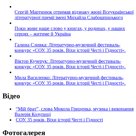
Сергій Мартинюк отримав відзнаку жюрі Всеукраїнської
літературної премії імені Михайла Слабошпицького
Поки живе наше слово у книгах, у родинах, у наших
серцях – житиме й Україна
Галина Сливка: Літературно-музичний фестиваль-
конкурс «СОУ. 35 років. Віхи історії Честі і Гідності».
Віктор Кучерук: Літературно-музичний фестиваль-
конкурс «СОУ. 35 років. Віхи історії Честі і Гідності».
Мила Василенко: Літературно-музичний фестиваль-
конкурс «СОУ. 35 років. Віхи історії Честі і Гідності».
Відео
“Мій брат”, слова Микола Гриценка, музика і виконання
Валерія Козупиці
СОУ. 35 років. Віхи історії Честі і Гідності
Фотогалерея