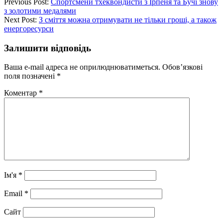
Previous Post:
Спортсмени тхеквондисти з Ірпеня та Бучі знову
з золотими медалями
Next Post:
З сміття можна отримувати не тільки гроші, а також
енергоресурси
Залишити відповідь
Ваша e-mail адреса не оприлюднюватиметься.
Обов’язкові
поля позначені
*
Коментар
*
Ім'я
*
Email
*
Сайт