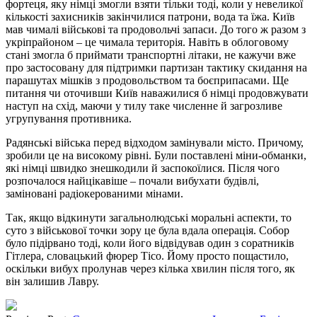
фортеця, яку німці змогли взяти тільки тоді, коли у невеликої
кількості захисників закінчилися патрони, вода та їжа. Київ
мав чималі військові та продовольчі запаси. До того ж разом з
укріпрайоном – це чимала територія. Навіть в облоговому
стані змогла б приймати транспортні літаки, не кажучи вже
про застосовану для підтримки партизан тактику скидання на
парашутах мішків з продовольством та боєприпасами. Ще
питання чи оточивши Київ наважилися б німці продовжувати
наступ на схід, маючи у тилу таке численне й загрозливе
угрупування противника.
Радянські війська перед відходом замінували місто. Причому,
зробили це на високому рівні. Були поставлені міни-обманки,
які німці швидко знешкодили й заспокоїлися. Після чого
розпочалося найцікавіше – почали вибухати будівлі,
заміновані радіокерованими мінами.
Так, якщо відкинути загальнолюдські моральні аспекти, то
суто з військової точки зору це була вдала операція. Собор
було підірвано тоді, коли його відвідував один з соратників
Гітлера, словацький фюрер Тісо. Йому просто пощастило,
оскільки вибух пролунав через кілька хвилин після того, як
він залишив Лавру.