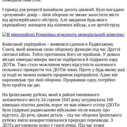
І привід для репресії винайшли досить цікавий. Було вигадано
«розумний» докір – лінія оборони не зможе захистити місто
від артилерійського обстрілу. Але завдання будь-якого
укріпрайону захищати від наземних військ, а не артобстрілу.
Київський укріпрайон – виявився єдиним в Радянському
Союзі, який виконав свою оборонну функцію під час Другої
світової війни. Тобто противник його не пройшов. У деяких
місцях німецькі мінери змогли підібратися й підірвати пару
ДОТів. Таке стало можливим через відсутність належного
польового прикриття тих ДОТів зовні. Проте у будь-якому разі
ці події не можна назвати проривом укріпрайону. Адже він
нараховував три лінії оборони. Прорвавши одну, потрібно
було пройти ще дві.
На Ірпінському рубежі, який в районі нинішнього
залізничного мосту 24 серпня 1941 року штурмувала 168
німецька піхотна дивізія, ворог не мав ніякого успіху (ДОТи
були підірвані радянськими військами після наказу про
відступ). До речі, цікава деталь – під час оборони Ірпінського
рубежу вміло використовувалися природні перешкоди. З
ДОТа регулювали шлюз у гирлі річки. Під час атаки