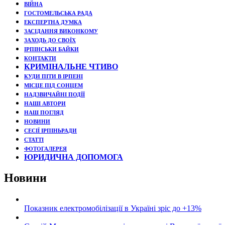
ВІЙНА
ГОСТОМЕЛЬСЬКА РАДА
ЕКСПЕРТНА ДУМКА
ЗАСІДАННЯ ВИКОНКОМУ
ЗАХОДЬ ДО СВОЇХ
ІРПІНСЬКИ БАЙКИ
КОНТАКТИ
КРИМІНАЛЬНЕ ЧТИВО
КУДИ ПІТИ В ІРПЕНІ
МІСЦЕ ПІД СОНЦЕМ
НАДЗВИЧАЙНІ ПОДЇЇ
НАШІ АВТОРИ
НАШ ПОГЛЯД
НОВИНИ
СЕСІЇ ІРПІНЬРАДИ
СТАТТІ
ФОТОГАЛЕРЕЯ
ЮРИДИЧНА ДОПОМОГА
Новини
Показник електромобілізації в Україні зріс до +13%