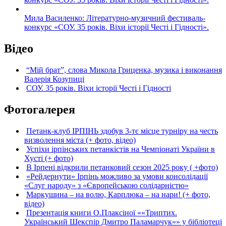
Мила Василенко: Літературно-музичний фестиваль-
конкурс «СОУ. 35 років. Віхи історії Честі і Гідності».
Відео
“Мій брат”, слова Микола Гриценка, музика і виконання
Валерія Козупиці
СОУ. 35 років. Віхи історії Честі і Гідності
Фотогалерея
Петанк-клуб ІРПІНЬ здобув 3-тє місце турніру на честь
визволення міста (+ фото, відео)
Успіхи ірпінських петанкістів на Чемпіонаті України в
Хусті (+ фото)
В Ірпені відкрили петанковий сезон 2025 року ( +фото)
«Рейдернути» Ірпінь можливо за умови консолідації
«Слуг народу» з «Європейською солідарністю»
Маркушина – на волю, Карплюка – на нари! (+ фото,
відео)
Презентація книги О.Плаксіної ««Триптих.
Український Шекспір Дмитро Паламарчук»» у бібліотеці