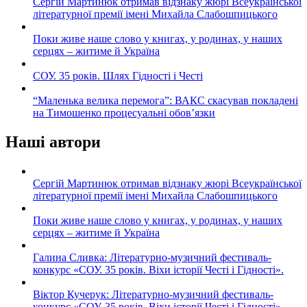
Сергій Мартинюк отримав відзнаку жюрі Всеукраїнської
літературної премії імені Михайла Слабошпицького
Поки живе наше слово у книгах, у родинах, у наших
серцях – житиме й Україна
СОУ. 35 років. Шлях Гідності і Честі
“Маленька велика перемога”: ВАКС скасував покладені
на Тимошенко процесуальні обов’язки
Наші автори
Сергій Мартинюк отримав відзнаку жюрі Всеукраїнської
літературної премії імені Михайла Слабошпицького
Поки живе наше слово у книгах, у родинах, у наших
серцях – житиме й Україна
Галина Сливка: Літературно-музичний фестиваль-
конкурс «СОУ. 35 років. Віхи історії Честі і Гідності».
Віктор Кучерук: Літературно-музичний фестиваль-
конкурс «СОУ. 35 років. Віхи історії Честі і Гідності».