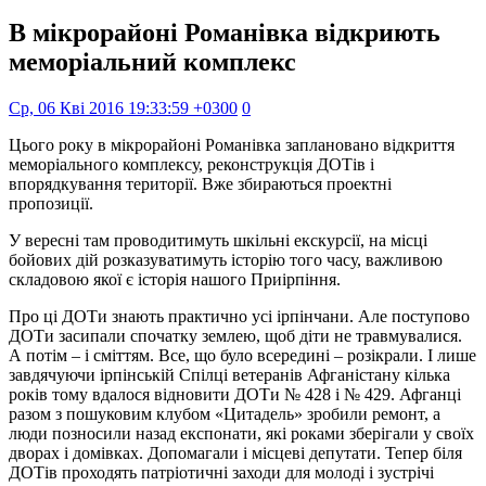
В мікрорайоні Романівка відкриють
меморіальний комплекс
Ср, 06 Кві 2016 19:33:59 +0300
0
Цього року в мікрорайоні Романівка заплановано відкриття
меморіального комплексу, реконструкція ДОТів і
впорядкування території. Вже збираються проектні
пропозиції.
У вересні там проводитимуть шкільні екскурсії, на місці
бойових дій розказуватимуть історію того часу, важливою
складовою якої є історія нашого Приірпіння.
Про ці ДОТи знають практично усі ірпінчани. Але поступово
ДОТи засипали спочатку землею, щоб діти не травмувалися.
А потім – і сміттям. Все, що було всередині – розікрали. І лише
завдячуючи ірпінській Спілці ветеранів Афганістану кілька
років тому вдалося відновити ДОТи № 428 і № 429. Афганці
разом з пошуковим клубом «Цитадель» зробили ремонт, а
люди позносили назад експонати, які роками зберігали у своїх
дворах і домівках. Допомагали і місцеві депутати. Тепер біля
ДОТів проходять патріотичні заходи для молоді і зустрічі