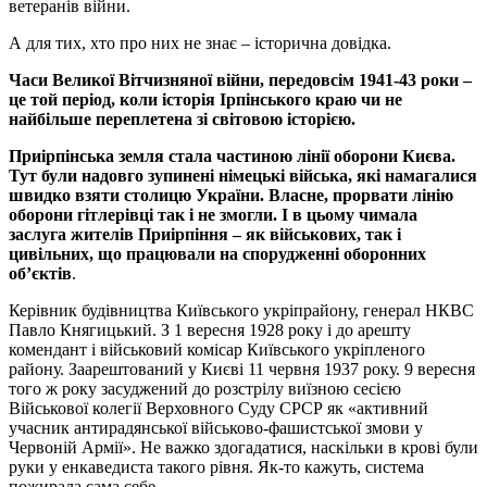
ветеранів війни.
А для тих, хто про них не знає – історична довідка.
Часи Великої Вітчизняної війни, передовсім 1941-43 роки –
це той період, коли історія Ірпінського краю чи не
найбільше переплетена зі світовою історією.
Приірпінська земля стала частиною лінії оборони Києва.
Тут були надовго зупинені німецькі війська, які намагалися
швидко взяти столицю України. Власне, прорвати лінію
оборони гітлерівці так і не змогли. І в цьому чимала
заслуга жителів Приірпіння – як військових, так і
цивільних, що працювали на спорудженні оборонних
об’єктів
.
Керівник будівництва
Київського укріпрайону
, генерал НКВС
Павло Княгицький. З 1 вересня 1928 року і до арешту
комендант і військовий комісар Київського укріпленого
району. Заарештований у Києві 11 червня 1937 року. 9 вересня
того ж року засуджений до розстрілу виїзною сесією
Військової колегії Верховного Суду СРСР як «активний
учасник антирадянської військово-фашистської змови у
Червоній Армії». Не важко здогадатися, наскільки в крові були
руки у енкаведиста такого рівня. Як-то кажуть, система
пожирала сама себе.