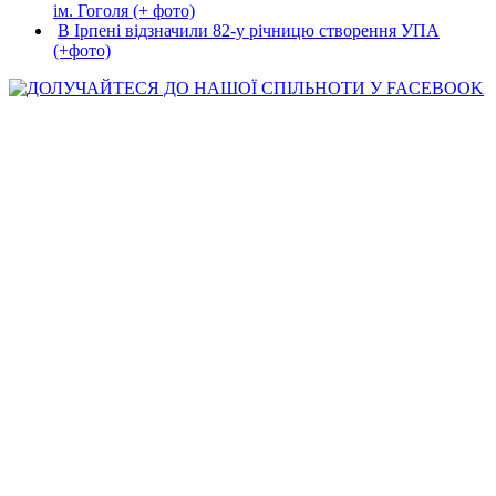
ім. Гоголя (+ фото)
В Ірпені відзначили 82-у річницю створення УПА
(+фото)