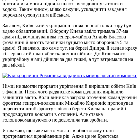
противника могли підняти шлюз і всю долину затопити
водою. Таким чином, м’яко кажучи, ускладнити завдання
ворожим сухопутним військам.
Загалом, Київський укріпрайон з інженерної точки зору був
вдало облаштований. Оборону Києва вміло тримала 37-ма
армія під командуванням генерал-майора Андрія Власова
(хоча нині й висять таблички буцімто місто обороняла 5-та
армія). Я вважаю, що саме тут, на березі Дніпра, й зазнав краху
гітлерівський план «блискавичної війни». До Київського
укріпрайону німці дійшли за два тижні, а тут затрималися на
два місяці.
Німці не змогли прорвати укріплення й вирішили обійти Київ
з флангів. Після чого радянське командування вирішило
залишити місто. Коли виникла загроза оточення командуючий
фронтом генерал-полковник Михайло Кирпоніс пропонував
перенести штаб фронту з лівого берега Києва на правий і
продовжувати воювати в оточенні. Але ставка
головнокомандуючого не дозволила так зробити.
Я вважаю, що таке місто могло і в облоговому стані
протриматися щонайменше рік. Адже це не Брестська