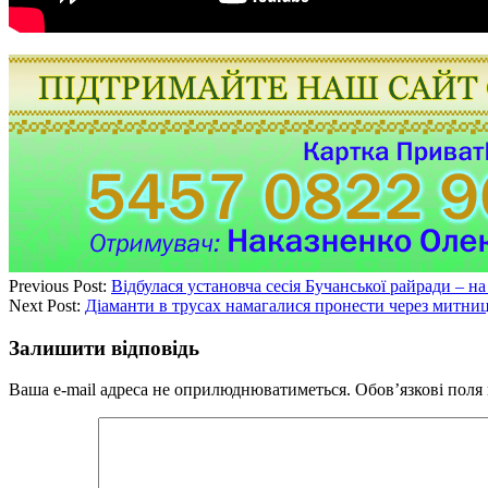
Previous Post:
Відбулася установча сесія Бучанської райради – н
Next Post:
Діаманти в трусах намагалися пронести через митниц
Залишити відповідь
Ваша e-mail адреса не оприлюднюватиметься.
Обов’язкові поля