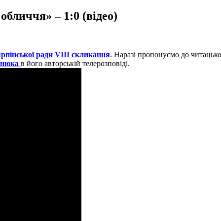
обличчя» – 1:0 (відео)
 Ірпінської ради
VIII
скликання
. Наразі пропонуємо до читацької
анюка
в його авторській телерозповіді.