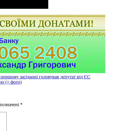
а першому засіданні головував депутат від ЄС
ю (+ фото)
 позначені
*