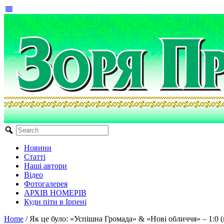
Новини
Статті
Наші автори
Відео
Фотогалерея
АРХІВ НОМЕРІВ
Куди піти в Ірпені
Home
/
Як це було: «Успішна Громада» & «Нові обличчя» – 1:0 (