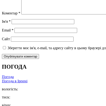
Коментар
*
Ім'я
*
Email
*
Сайт
Зберегти моє ім'я, e-mail, та адресу сайту в цьому браузері 
ПОГОДА
Погода
Погода в
Ірпені
вологість:
тиск:
вітер: