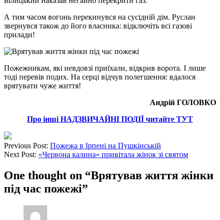
Білицький наказав негайно перекрити газ.
А тим часом вогонь перекинувся на сусідній дім. Руслан
звернувся також до його власника: відключіть всі газові
прилади!
Пожежникам, які невдовзі приїхали, відкрив ворота. І лише
тоді перевів подих. На серці відчув полегшення: вдалося
врятувати чуже життя!
Андрій ГОЛОВКО
Про інші НАДЗВИЧАЙНІ ПОДІЇ читайте ТУТ
Previous Post:
Пожежа в Ірпені на Пушкінській
Next Post:
«Червона калина» привітала жінок зі святом
One thought on “
Врятував життя жінки
під час пожежі
”