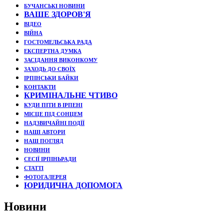
БУЧАНСЬКІ НОВИНИ
ВАШЕ ЗДОРОВ'Я
ВІДЕО
ВІЙНА
ГОСТОМЕЛЬСЬКА РАДА
ЕКСПЕРТНА ДУМКА
ЗАСІДАННЯ ВИКОНКОМУ
ЗАХОДЬ ДО СВОЇХ
ІРПІНСЬКИ БАЙКИ
КОНТАКТИ
КРИМІНАЛЬНЕ ЧТИВО
КУДИ ПІТИ В ІРПЕНІ
МІСЦЕ ПІД СОНЦЕМ
НАДЗВИЧАЙНІ ПОДЇЇ
НАШІ АВТОРИ
НАШ ПОГЛЯД
НОВИНИ
СЕСІЇ ІРПІНЬРАДИ
СТАТТІ
ФОТОГАЛЕРЕЯ
ЮРИДИЧНА ДОПОМОГА
Новини