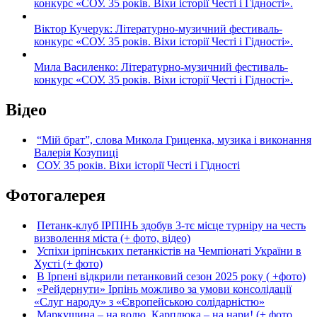
конкурс «СОУ. 35 років. Віхи історії Честі і Гідності».
Віктор Кучерук: Літературно-музичний фестиваль-
конкурс «СОУ. 35 років. Віхи історії Честі і Гідності».
Мила Василенко: Літературно-музичний фестиваль-
конкурс «СОУ. 35 років. Віхи історії Честі і Гідності».
Відео
“Мій брат”, слова Микола Гриценка, музика і виконання
Валерія Козупиці
СОУ. 35 років. Віхи історії Честі і Гідності
Фотогалерея
Петанк-клуб ІРПІНЬ здобув 3-тє місце турніру на честь
визволення міста (+ фото, відео)
Успіхи ірпінських петанкістів на Чемпіонаті України в
Хусті (+ фото)
В Ірпені відкрили петанковий сезон 2025 року ( +фото)
«Рейдернути» Ірпінь можливо за умови консолідації
«Слуг народу» з «Європейською солідарністю»
Маркушина – на волю, Карплюка – на нари! (+ фото,