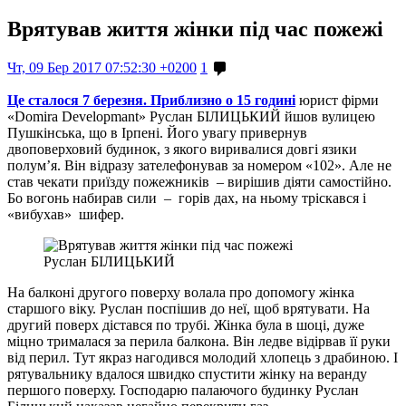
Врятував життя жінки під час пожежі
Чт, 09 Бер 2017 07:52:30 +0200
1
Це сталося
7 березня. Приблизно о 15 годині
юрист фірми
«Domira Developmant» Руслан БІЛИЦЬКИЙ йшов вулицею
Пушкінська, що в Ірпені. Його увагу привернув
двоповерховий будинок, з якого виривалися довгі язики
полум’я. Він відразу зателефонував за номером «102». Але не
став чекати приїзду пожежників – вирішив діяти самостійно.
Бо вогонь набирав сили – горів дах, на ньому тріскався і
«вибухав» шифер.
Руслан БІЛИЦЬКИЙ
На балконі другого поверху волала про допомогу жінка
старшого віку. Руслан поспішив до неї, щоб врятувати. На
другий поверх дістався по трубі. Жінка була в шоці, дуже
міцно трималася за перила балкона. Він ледве відірвав її руки
від перил. Тут якраз нагодився молодий хлопець з драбиною. І
рятувальнику вдалося швидко спустити жінку на веранду
першого поверху. Господарю палаючого будинку Руслан