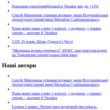
Показник електромобілізації в Україні зріс до +13%
Сергій Мартинюк отримав відзнаку жюрі Всеукраїнської
літературної премії імені Михайла Слабошпицького
Поки живе наше слово у книгах, у родинах, у наших
серцях – житиме й Україна
СОУ. 35 років. Шлях Гідності і Честі
“Маленька велика перемога”: ВАКС скасував покладені
на Тимошенко процесуальні обов’язки
Наші автори
Сергій Мартинюк отримав відзнаку жюрі Всеукраїнської
літературної премії імені Михайла Слабошпицького
Поки живе наше слово у книгах, у родинах, у наших
серцях – житиме й Україна
Галина Сливка: Літературно-музичний фестиваль-