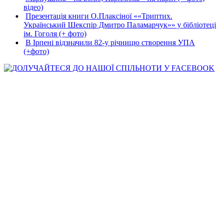
відео)
Презентація книги О.Плаксіної ««Триптих.
Український Шекспір Дмитро Паламарчук»» у бібліотеці
ім. Гоголя (+ фото)
В Ірпені відзначили 82-у річницю створення УПА
(+фото)