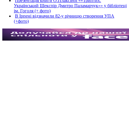
Презентація книги О.Плаксіної ««Триптих.
Український Шекспір Дмитро Паламарчук»» у бібліотеці
ім. Гоголя (+ фото)
В Ірпені відзначили 82-у річницю створення УПА
(+фото)