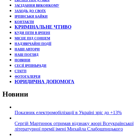
ЕКСПЕРТНА ДУМКА
ЗАСІДАННЯ ВИКОНКОМУ
ЗАХОДЬ ДО СВОЇХ
ІРПІНСЬКИ БАЙКИ
КОНТАКТИ
КРИМІНАЛЬНЕ ЧТИВО
КУДИ ПІТИ В ІРПЕНІ
МІСЦЕ ПІД СОНЦЕМ
НАДЗВИЧАЙНІ ПОДЇЇ
НАШІ АВТОРИ
НАШ ПОГЛЯД
НОВИНИ
СЕСІЇ ІРПІНЬРАДИ
СТАТТІ
ФОТОГАЛЕРЕЯ
ЮРИДИЧНА ДОПОМОГА
Новини
Показник електромобілізації в Україні зріс до +13%
Сергій Мартинюк отримав відзнаку жюрі Всеукраїнської
літературної премії імені Михайла Слабошпицького