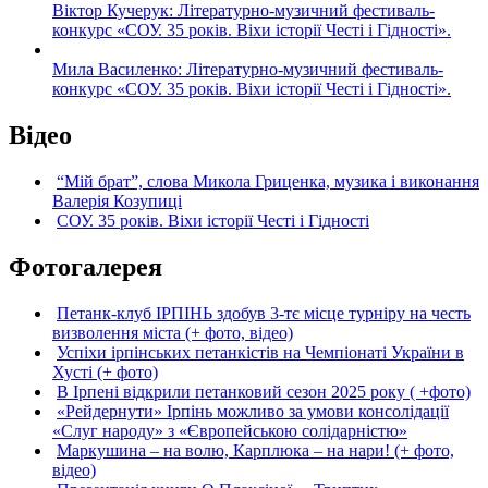
Віктор Кучерук: Літературно-музичний фестиваль-
конкурс «СОУ. 35 років. Віхи історії Честі і Гідності».
Мила Василенко: Літературно-музичний фестиваль-
конкурс «СОУ. 35 років. Віхи історії Честі і Гідності».
Відео
“Мій брат”, слова Микола Гриценка, музика і виконання
Валерія Козупиці
СОУ. 35 років. Віхи історії Честі і Гідності
Фотогалерея
Петанк-клуб ІРПІНЬ здобув 3-тє місце турніру на честь
визволення міста (+ фото, відео)
Успіхи ірпінських петанкістів на Чемпіонаті України в
Хусті (+ фото)
В Ірпені відкрили петанковий сезон 2025 року ( +фото)
«Рейдернути» Ірпінь можливо за умови консолідації
«Слуг народу» з «Європейською солідарністю»
Маркушина – на волю, Карплюка – на нари! (+ фото,
відео)