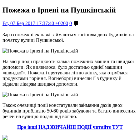
Пожежа в Ірпені на Пушкінській
Вт, 07 Бер 2017 17:37:40 +0200
0
Зараз пожежні екіпажі займаються гасінням двох будинків на
початку вулиці Пушкінської.
На місці події працюють кілька пожежних машин та швидкої
допомоги. Як виявилося, було достатньо однієї машини
«швидкої». Пожежні врятували літню жінку, яка отруїлася
продуктами горіння. Вогнеборці винесли її з будинку й
віддали лікарям швидкої допомоги.
Також очевидці події констатували займання дахів двох
будинків приблизно 50-60 років забудови та багато винесених
речей на вулицю подалі від вогню.
Про інші НАДЗВИЧАЙНІ ПОДІЇ читайте ТУТ