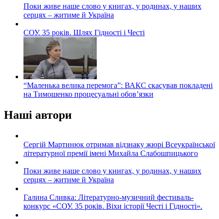
Поки живе наше слово у книгах, у родинах, у наших
серцях – житиме й Україна
СОУ. 35 років. Шлях Гідності і Честі
“Маленька велика перемога”: ВАКС скасував покладені
на Тимошенко процесуальні обов’язки
Наші автори
Сергій Мартинюк отримав відзнаку жюрі Всеукраїнської
літературної премії імені Михайла Слабошпицького
Поки живе наше слово у книгах, у родинах, у наших
серцях – житиме й Україна
Галина Сливка: Літературно-музичний фестиваль-
конкурс «СОУ. 35 років. Віхи історії Честі і Гідності».