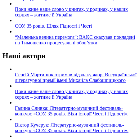
Поки живе наше слово у книгах, у родинах, у наших
серцях – житиме й Україна
СОУ. 35 років. Шлях Гідності і Честі
“Маленька велика перемога”: ВАКС скасував покладені
на Тимошенко процесуальні обов’язки
Наші автори
Сергій Мартинюк отримав відзнаку жюрі Всеукраїнської
літературної премії імені Михайла Слабошпицького
Поки живе наше слово у книгах, у родинах, у наших
серцях – житиме й Україна
Галина Сливка: Літературно-музичний фестиваль-
конкурс «СОУ. 35 років. Віхи історії Честі і Гідності».
Віктор Кучерук: Літературно-музичний фестиваль-
конкурс «СОУ. 35 років. Віхи історії Честі і Гідності».