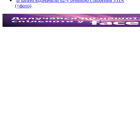
В Ірпені відзначили 82-у річницю створення УПА
(+фото)