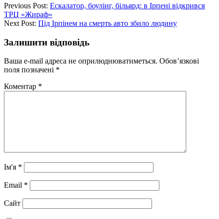
Previous Post:
Ескалатор, боулінг, більярд: в Ірпені відкрився
ТРЦ «Жираф»
Next Post:
Під Ірпінем на смерть авто збило людину
Залишити відповідь
Ваша e-mail адреса не оприлюднюватиметься.
Обов’язкові
поля позначені
*
Коментар
*
Ім'я
*
Email
*
Сайт