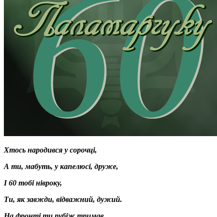
Хтось народився у сорочці,
А ти, мабуть, у капелюсі, друже,
І 60 тобі нівроку,
Ти, як завжди, відважний, дужий.
На фронті ти рубіж тримав,