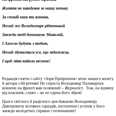
Життя не шкодував за нашу неньку
За спокій наш ти воював,
Нехай же Володимире рідненький
Завжди тобі допомагає Миколай,
І Ангели будуть з тобою,
Нехай збувається усе, що забажаєш,
І щоб літа квітли весною!
Редакція газети і сайту «Зоря Приірпіння» вітає нашого колегу
й автора з 60-річчям! Не спроста Володимир Паламарчук
воюючи на фронті мав позивний – Журналіст. Тож, на відміну
від класиків, слово – це не єдина його зброя!
Цього світлого й радісного дня бажаємо Володимиру
Дмитровичу всіляких гараздів, натхнення і успіхів у його
завжди молодечих справах і починаннях!