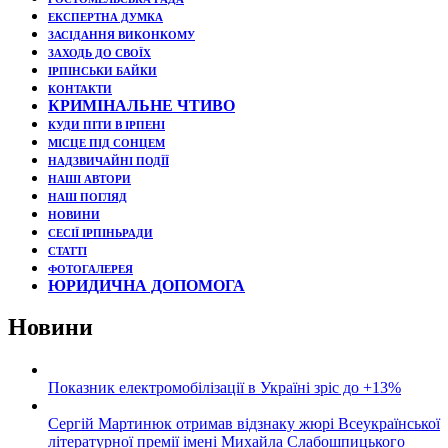
ЕКСПЕРТНА ДУМКА
ЗАСІДАННЯ ВИКОНКОМУ
ЗАХОДЬ ДО СВОЇХ
ІРПІНСЬКИ БАЙКИ
КОНТАКТИ
КРИМІНАЛЬНЕ ЧТИВО
КУДИ ПІТИ В ІРПЕНІ
МІСЦЕ ПІД СОНЦЕМ
НАДЗВИЧАЙНІ ПОДЇЇ
НАШІ АВТОРИ
НАШ ПОГЛЯД
НОВИНИ
СЕСІЇ ІРПІНЬРАДИ
СТАТТІ
ФОТОГАЛЕРЕЯ
ЮРИДИЧНА ДОПОМОГА
Новини
Показник електромобілізації в Україні зріс до +13%
Сергій Мартинюк отримав відзнаку жюрі Всеукраїнської
літературної премії імені Михайла Слабошпицького