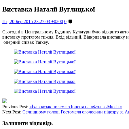
Виставка Наталії Вуглицької
Пт, 20 Бер 2015 23:27:03 +0200
0
Сьогодні в Центральному Будинку Культури було відкрито авт
виставку протягом тижня. Вхід вільний. Відкривала виставку на
оперний співак Yarkey.
Previous Post:
«Їхав козак полем» з Ірпеня на «Фольк-Мюзік»
Next Post:
Селищному голові Гостомеля оголосили підозру за 
Залишити відповідь