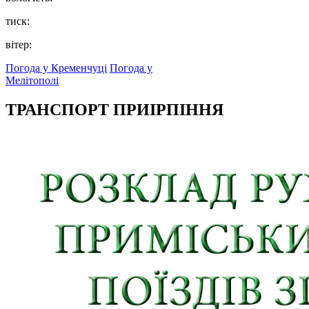
тиск:
вітер:
Погода у Кременчуці
Погода у
Мелітополі
ТРАНСПОРТ ПРИІРПІННЯ