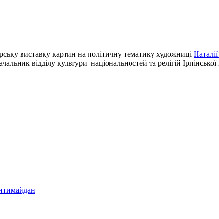
орську виставку картин на політичну тематику художниці
Наталії
чальник відділу культури, національностей та релігій Ірпінської
Антимайдан