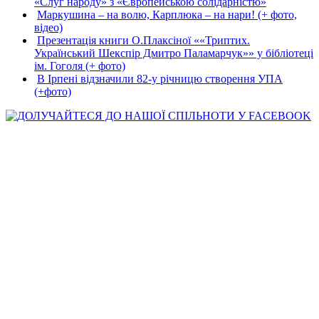
«Слуг народу» з «Європейською солідарністю»
Маркушина – на волю, Карплюка – на нари! (+ фото,
відео)
Презентація книги О.Плаксіної ««Триптих.
Український Шекспір Дмитро Паламарчук»» у бібліотеці
ім. Гоголя (+ фото)
В Ірпені відзначили 82-у річницю створення УПА
(+фото)