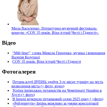
Мила Василенко: Літературно-музичний фестиваль-
конкурс «СОУ. 35 років. Віхи історії Честі і Гідності».
Відео
“Мій брат”, слова Микола Гриценка, музика і виконання
Валерія Козупиці
СОУ. 35 років. Віхи історії Честі і Гідності
Фотогалерея
Петанк-клуб ІРПІНЬ здобув 3-тє місце турніру на честь
визволення міста (+ фото, відео)
Успіхи ірпінських петанкістів на Чемпіонаті України в
Хусті (+ фото)
В Ірпені відкрили петанковий сезон 2025 року ( +фото)
«Рейдернути» Ірпінь можливо за умови консолідації