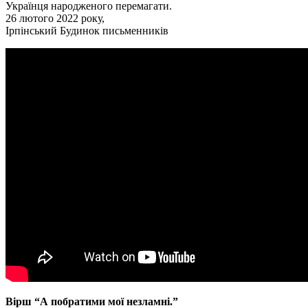
Українця народженого перемагати.
26 лютого
2022
року,
Ірпінський Будинок письменників
Вірш “А побратими мої незламні.”