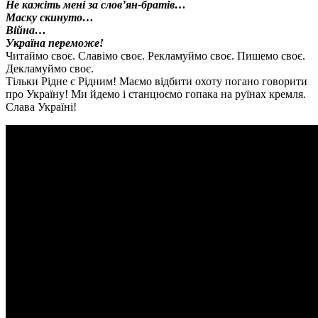
Не кажіть мені за слов’ян-братів…
Маску скинуто…
Війна…
Україна переможе!
Читаймо своє. Славімо своє. Рекламуймо своє. Пишемо своє.
Декламуймо своє.
Тільки Рідне є Рідним! Маємо відбити охоту погано говорити
про Україну! Ми йдемо і станцюємо гопака на руїнах кремля.
Слава Україні!