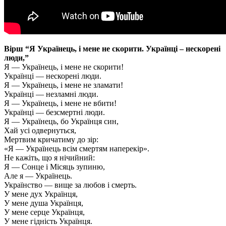
Вірш “Я Українець, і мене не скорити. Українці – нескорені
люди,”
Я — Українець, і мене не скорити!
Українці — нескорені люди.
Я — Українець, і мене не зламати!
Українці — незламні люди.
Я — Українець, і мене не вбити!
Українці — безсмертні люди.
Я — Українець, бо Українця син,
Хай усі одвернуться,
Мертвим кричатиму до зір:
«Я — Українець всім смертям наперекір».
Не кажіть, що я нічийний:
Я — Сонце і Місяць зупиню,
Але я — Українець.
Українство — вище за любов і смерть.
У мене дух Українця,
У мене душа Українця,
У мене серце Українця,
У мене гідність Українця.