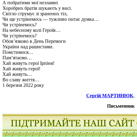
А побратими мої незламні
Хоробрих братів шукають у висі.
Світло струмує зі зранених тіл,
Чи ще устрінемось — тужливо питає думка…
Чи устрінемось?
На небесному колі Героїв…
Чи устрінемось?
Обов’язково в День Перемоги
України над рашистами.
Помстимося…
Пам’ятаємо…
Хай живуть герої Ірпіня!
Хай живуть герої!
Хай живуть…
Во славу життя…
1 березня
2022
року
Сергій МАРТИНЮК
,
Письменник