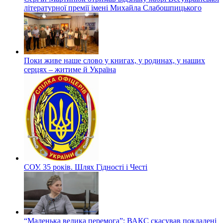
літературної премії імені Михайла Слабошпицького
Поки живе наше слово у книгах, у родинах, у наших
серцях – житиме й Україна
СОУ. 35 років. Шлях Гідності і Честі
“Маленька велика перемога”: ВАКС скасував покладені