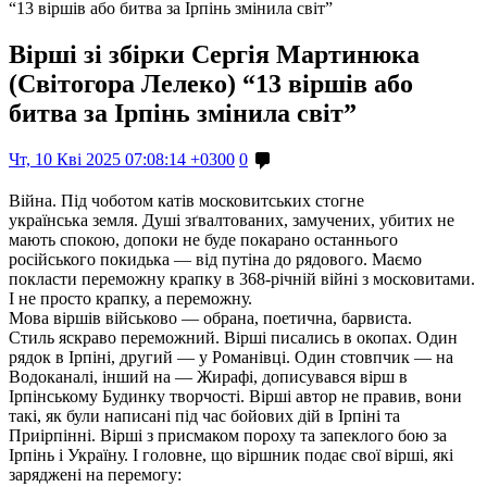
“13 віршів або битва за Ірпінь змінила світ”
Вірші зі збірки Сергія Мартинюка
(Світогора Лелеко) “13 віршів або
битва за Ірпінь змінила світ”
Чт, 10 Кві 2025 07:08:14 +0300
0
Війна. Під чоботом катів московитських стогне
українська земля. Душі зґвалтованих, замучених, убитих не
мають спокою, допоки не буде покарано останнього
російського покидька — від путіна до рядового. Маємо
покласти переможну крапку в 368-річній війні з московитами.
І не просто крапку, а переможну.
Мова віршів військово — обрана, поетична, барвиста.
Стиль яскраво переможний. Вірші писались в окопах. Один
рядок в Ірпіні, другий — у Романівці. Один стовпчик — на
Водоканалі, інший на — Жирафі, дописувався вірш в
Ірпінському Будинку творчості. Вірші автор не правив, вони
такі, як були написані під час бойових дій в Ірпіні та
Приірпінні. Вірші з присмаком пороху та запеклого бою за
Ірпінь і Україну. І головне, що віршник подає свої вірші, які
заряджені на перемогу: