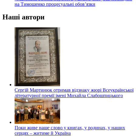
на Тимошенко процесуальні обов’язки
Наші автори
Сергій Мартинюк отримав відзнаку жюрі Всеукраїнської
літературної премії імені Михайла Слабошпицького
Поки живе наше слово у книгах, у родинах, у наших
серцях – житиме й Україна