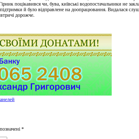
ірник поцікавився чи, бува, київські водопостачальники не закла
ів підтримки й було відправлене на доопрацювання. Видалася с
 втричі дорожче.
панелей
 позначені
*