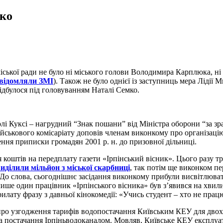
мко
міської ради не було ні міського голови Володимира Карплюка, 
овідомляли ЗМІ
). Також не було однієї із заступниць мера Лідії 
відбулося під головуванням Наталі Семко.
і Куксі – нагрудний “Знак пошани” від Міністра оборони “за зр
ійськового комісаріату доповів членам виконкому про організаці
ння приписки громадян 2001 р. н. до призовної дільниці.
коштів на передплату газети «Ірпінський вісник». Цього разу т
 виділили мільйон з міської скарбниці
, так потім ще виконком п
. До слова, сьогоднішнє засідання виконкому прибули висвітлюва
І лише один працівник «Ірпінського вісника» був з’явився на хви
илату фразу з давньої кінокомедії: «Учись студент – хто не прац
ро узгодження тарифів водопостачання Київським КЕУ для двох 
за постачання Ірпіньводоканалом. Мовляв, Київське КЕУ експлуа