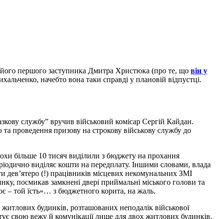
ні його першого заступника Дмитра Христюка (про те, що
він у
Михальченко, начебто вона таки справді у плановій відпустці.
азкову службу” вручив військовий комісар Сергій Кайдан.
ю та проведення призову на строкову військову службу до
рохи більше 10 тисяч виділили з бюджету на прохання
еріодично виділяє кошти на передплату. Іншими словами, влада
ти дев’ятеро (!) працівників місцевих некомунальних ЗМІ
линку, посмикав замкнені двері приймальні міського голови та
ює – той їсть»… з бюджетного корита, на жаль.
житлових будинків, розташованих неподалік військової
тує свою вежу й комунікації лише для двох житлових будинків,