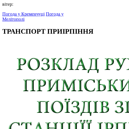
вітер:
Погода у Кременчуці
Погода у
Мелітополі
ТРАНСПОРТ ПРИІРПІННЯ