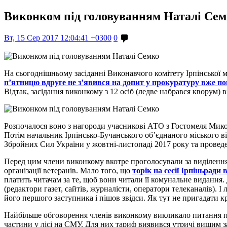
Виконком під головуванням Наталі Се
Вт, 15 Сер 2017 12:04:41 +0300
0
На сьогоднішньому засіданні Виконавчого комітету Ірпінської 
п’ятницю вдруге не з’явився на допит у прокуратуру вже п
Відтак, засідання виконкому з 12 осіб (ледве набрався кворум) 
Розпочалося воно з нагороди учасникові АТО з Гостомеля Микол
Потім начальник Ірпінсько-Бучанського об’єднаного міського в
Збройних Сил України у жовтні-листопаді 2017 року та проведе
Перед цим члени виконкому вкотре проголосували за виділення 
організації ветеранів. Мало того, що
торік на сесії Ірпіньради
платить читачам за те, щоб вони читали її комунальне видання
(редактори газет, сайтів, журналісти, оператори телеканалів). 
його першого заступника і пішов звідси. Як тут не пригадати кр
Найбільше обговорення членів виконкому викликало питання п
частини у лісі на СМУ. Для них тариф виявився утричі вищим 